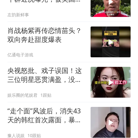
业的儿子这样对待
左韵新鲜事
肖战杨紫再传恋情苗头？
双向奔赴甜度爆表
亿通电子游戏
央视怒批、戏子误国！这
三位明星恶贯满盈，没有
一个人值得同情！
娱乐圈的笔娱君
1跟贴
“走个面”风波后，消失43
天的韩红首次露面，暴瘦
脱相领导陪同
豫人说娱
10跟贴