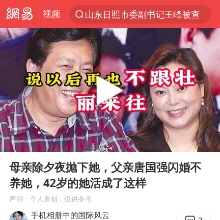
视频
山东日照市委副书记王峰被查
探寻“技能+”促就业创业新路
41岁女子为鼓励女儿考上985研究生
美国退回1000亿美元关税
24小时不关空调 电费反而更低？
维持强台风级！白海豚直奔华东沿海
河南试行周五下午弹性离岗
00:00
08:19
李亚鹏向地铁吐血女孩捐99999元
Play
Ent
full
要给全体职工“应休尽休”的底气
母亲除夕夜抛下她，父亲唐国强闪婚不
养她，42岁的她活成了这样
日本籍女网红在韩直播时自杀身亡
声明：个人原创，仅供参考
“天津之眼”摩天轮附近2人落水
手机相册中的国际风云