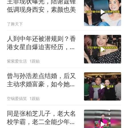
王菲现状曝光，陪谢霆锋
低调现身西安，素颜也美
了舞天下
人到中年还被潜规则？香
港女星自爆迫害经历，宁
愿退圈也不肯低头
紫紫爱生活
1跟贴
曾与孙浩差点结婚，后又
主动求婚富豪，如今她丁
克，孙浩仍单身
空锅爱搞笑
1跟贴
同是张柏芝儿子，老大名
校学霸，老二全能少年，