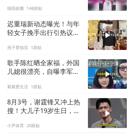
小儿子最为松弛
细雨娱菌
148跟贴
迟重瑞新动态曝光！与年
轻女子挽手出行引热议，
真实关系彻底反转
燕子爱搞笑
1跟贴
歌手陈红晒全家福，外国
儿媳很漂亮，自曝李军想
复婚，仍然喊老公
紫紫爱生活
1跟贴
8月3号，谢霆锋又冲上热
搜！大儿子19岁生日，谢
霆锋沉默！
小尹体育
20跟贴