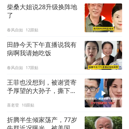
柴桑大姐说28升级换阵地
了
春风自如
12跟贴
田静今天下午直播说我有
病啊我请她吃饭
春风自如
17跟贴
王菲也没想到，被谢贤寄
予厚望的大孙子，撕下了
谢霆锋的“体面”
喜老登
10跟贴
折腾半生倾家荡产，77岁
牛群近况曝光，被美国毕