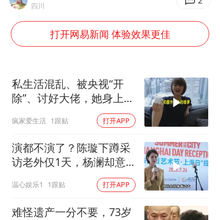
儿科医生漏诊获刑：我认错但不能认罪
2
四川
如何把百年大党建设得更加坚强有力
打开网易新闻 体验效果更佳
银行午休1.5小时 留个窗口行不行
弹药库存告急 美军补货难
余承东口误将24999元电脑报成2499
私生活混乱、被央视“开
小伙靠AI减肥 45天瘦40斤进了ICU
除”、讨好大佬，她身上哪
个标签是真的？
李嫣近照曝光
疯家爱生活
1跟贴
打开APP
总书记关心百姓身边这些民生大事
演都不演了？陈璇下蹲采
访老外仅1天，杨澜却意
外实现口碑暴增
温心娱乐1
1跟贴
打开APP
难怪遗产一分不要，73岁