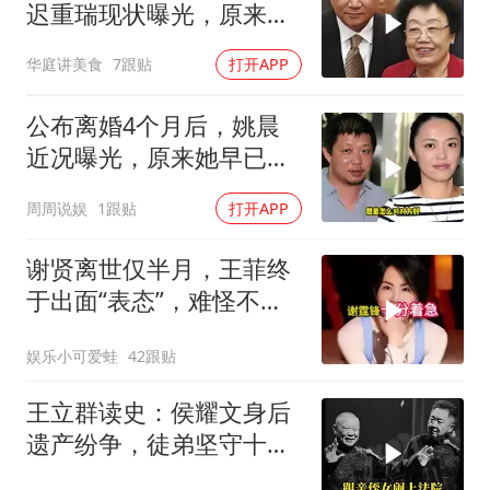
迟重瑞现状曝光，原来他
和翁帆的处境一
华庭讲美食
7跟贴
打开APP
公布离婚4个月后，姚晨
近况曝光，原来她早已给
自己铺好了后路
周周说娱
1跟贴
打开APP
谢贤离世仅半月，王菲终
于出面“表态”，难怪不屑
于谢霆锋的力挺
娱乐小可爱蛙
42跟贴
王立群读史：侯耀文身后
遗产纷争，徒弟坚守十九
年，用行动诠释师徒道义