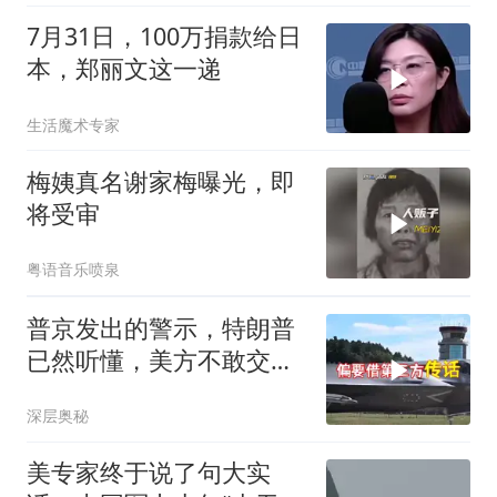
7月31日，100万捐款给日
本，郑丽文这一递
生活魔术专家
梅姨真名谢家梅曝光，即
将受审
粤语音乐喷泉
普京发出的警示，特朗普
已然听懂，美方不敢交出
乌方最需之物
深层奥秘
美专家终于说了句大实