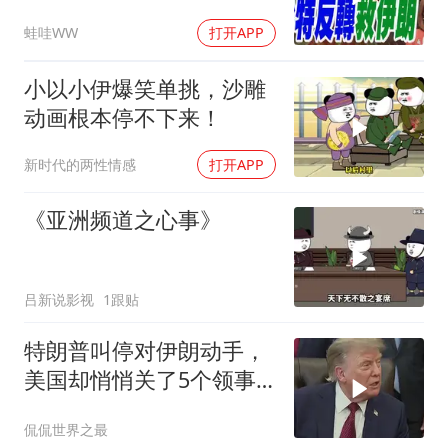
出重拳｜帅化民.孙大千.
蛙哇WW
打开APP
谢寒冰｜辣晚报20260805
小以小伊爆笑单挑，沙雕
动画根本停不下来！
新时代的两性情感
打开APP
《亚洲频道之心事》
吕新说影视
1跟贴
特朗普叫停对伊朗动手，
美国却悄悄关了5个领事
馆，这才是真问题
侃侃世界之最