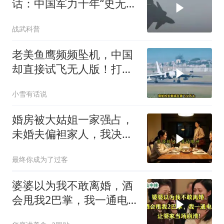
话：中国军力十年“史无前
例”狂飙，美国这次真坐不
战武科普
住了
老美鱼鹰频频坠机，中国
却直接试飞无人版！打着
民用旗号暗藏军备底牌
小雪有话说
婚房被大姑姐一家强占，
未婚夫偏袒家人，我决断
反击
最终你成为了过客
婆婆以为我不敢离婚，酒
会甩我2巴掌，我一通电
话让婆家当场懵了