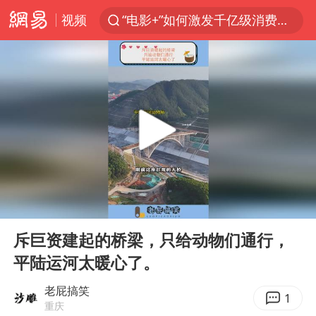
视频
“电影+”如何激发千亿级消费新活力？
沙特土耳其巴基斯坦签署共同防务协议
台风白海豚已进入24小时警戒线
全球首个长时储能一体化产业园量产
U17国足点球大战淘汰河床晋级决赛
四川宜宾市高县4.9级地震致1人死亡
上海：台风白海豚或将带来龙卷风
00:00
00:24
中巨芯：上半年归母净利润1405.77万元
Play
Ent
full
名创优品回应女子吐槽内裤质量差
斥巨资建起的桥梁，只给动物们通行，
平陆运河太暖心了。
胜宏科技：股票交易异常波动
中国女篮70-67险胜尼日利亚女篮
老屁搞笑
1
重庆