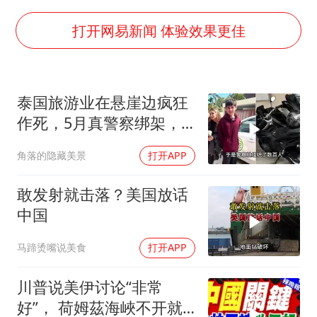
胡彦斌获《歌手2026》歌王
秋天的第一杯奶茶到底有多火
打开网易新闻 体验效果更佳
38岁演员求职万岁山NPC成功
国防部：中国军队坚决反制任何闹海挑衅图谋
泰国旅游业在悬崖边疯狂
我国外贸延续良好增长态势
作死，5月真警察绑架，7
东航：国内客票提前14天免费退改
月假警察杀人
角落的隐藏美景
打开APP
夯实基础开新局
敢发射就击落？美国放话
中国
马蹄烫嘴说美食
打开APP
川普说美伊讨论“非常
好”， 荷姆茲海峽不开就