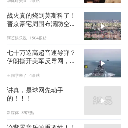
华庭讲美食
2跟贴
战火真的烧到莫斯科了！
普京豪宅周围布满防空
塔，大战一触即发2
阿芒娱乐说
1504跟贴
七十万造高超音速导弹？
伊朗撕开美军反导网，炸
出中国工业底牌
王同学来了
4跟贴
讲真，是球网先动手
的！！！
新媒体
39跟贴
论背景音乐的重要性！！