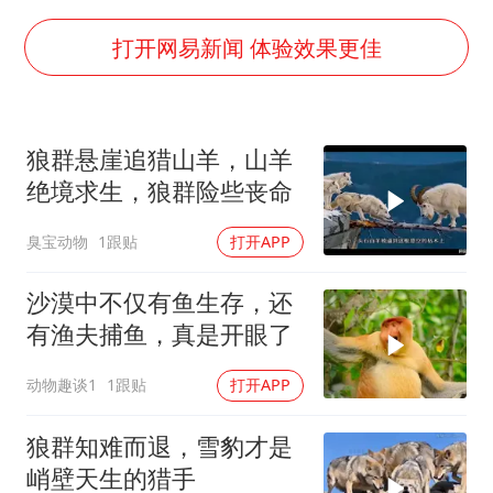
商场现钱学森巨幅海报 负责人回应
几元成本的AI广告导致千万市值蒸发
打开网易新闻 体验效果更佳
老挝国会主席赛宋蓬逝世
购飞机票7分钟后退票被扣2022元
狼群悬崖追猎山羊，山羊
郑丽文：台湾从来没有“独立”过
绝境求生，狼群险些丧命
黄金牛市回来了吗
臭宝动物
1跟贴
打开APP
乐享全民健身 共筑健康中国
沙漠中不仅有鱼生存，还
有渔夫捕鱼，真是开眼了
动物趣谈1
1跟贴
打开APP
狼群知难而退，雪豹才是
峭壁天生的猎手