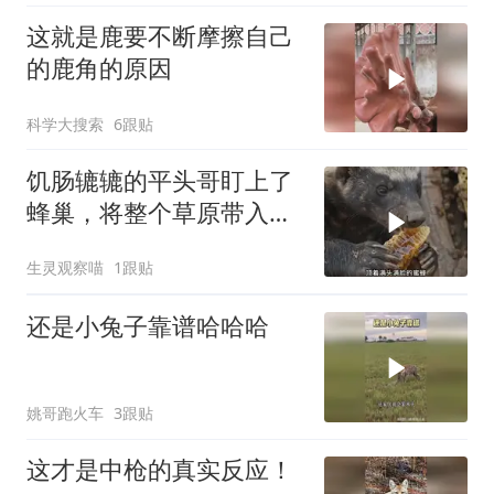
这就是鹿要不断摩擦自己
的鹿角的原因
科学大搜索
6跟贴
饥肠辘辘的平头哥盯上了
蜂巢，将整个草原带入了
无尽深渊
生灵观察喵
1跟贴
还是小兔子靠谱哈哈哈
姚哥跑火车
3跟贴
这才是中枪的真实反应！