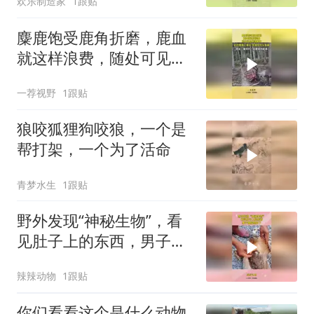
欢乐制造家
1跟贴
麋鹿饱受鹿角折磨，鹿血
就这样浪费，随处可见脱
落鹿角！
一荐视野
1跟贴
狼咬狐狸狗咬狼，一个是
帮打架，一个为了活命
青梦水生
1跟贴
野外发现“神秘生物”，看
见肚子上的东西，男子直
接惊呆了
辣辣动物
1跟贴
你们看看这个是什么动物