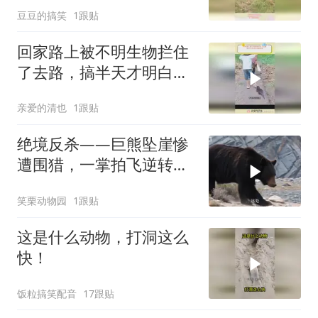
豆豆的搞笑
1跟贴
回家路上被不明生物拦住
了去路，搞半天才明白有
事相求
亲爱的清也
1跟贴
绝境反杀——巨熊坠崖惨
遭围猎，一掌拍飞逆转战
局！
笑栗动物园
1跟贴
这是什么动物，打洞这么
快！
饭粒搞笑配音
17跟贴