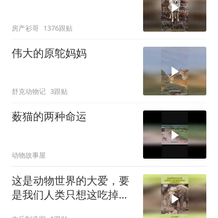
房产衫哥
1376跟贴
伟大的原鸵妈妈
舒克动物记
3跟贴
薮猫的两种命运
动物故事屋
这是动物世界的大爱，要
是我们人类只想这吃掉
它，大象特别善良