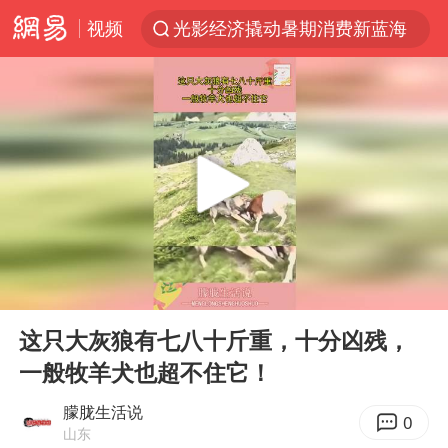
视频
光影经济撬动暑期消费新蓝海
微信又有新功能，你可以“撤回”你的撤回了！
新疆优化调整景区内自驾服务费
《欢迎来龙餐馆》口碑
检测列车撞人致11死2伤 涉事单位被罚
情侣在平潭拍日出时坠崖致一死一伤
白海豚将正面袭击贯穿浙江
00:00
00:10
宇树王兴兴被问了360多个问题
Play
Ent
full
全民健身事业高质量发展
这只大灰狼有七八十斤重，十分凶残，
一般牧羊犬也超不住它！
唐田赛前发布会上引用《孙子兵法》
台当局重金为“台独”织“皇帝新衣”
朦胧生活说
0
山东