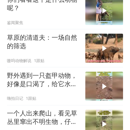
呢？
鉴闻聚焦
草原的清道夫：一场自然
的筛选
嗷呜动物解说
1跟贴
野外遇到一只盔甲动物，
好像是口渴了，给它水喝
也不怕人！
嗨拍日记
1跟贴
一个人出来爬山，看见草
丛里窜出不明生物，仔细
一看吓傻了