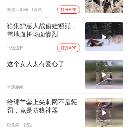
奇观世界Mr
1跟贴
打开APP
猞猁护崽大战偷娃貂熊，
雪地血拼场面惨烈
飞驰追梦
打开APP
这个女人太有爱心了
奇观趣闻
给绵羊套上尖刺网不是惩
罚，竟是防狼神器
独孤笑
1跟贴