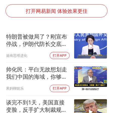
段绚竞因公牺牲 年仅44岁
日本广岛民众举行游行反对政府行径
打开网易新闻 体验效果更佳
实探山东最热的“中国蔬菜之乡”
女子开一天一夜空调后二氧化碳中毒
特朗普被做局了？刚宣布
中方：应维护南苏丹国家稳定
停战，伊朗代防长交底，
船舶避风项目停工 多地全力防台风
中国预判果真应验
途南思维进化
打开APP
服务实体经济 财政金融打出组合拳
奋进开新局 实干挑大梁
帅化民：平白无故想划走
我们中国的海域，你够格
吗？
果妈聊娱乐
打开APP
谈完不到1天，美国直接
变脸，反手扩大制裁规