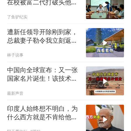
在校被富二代打破头他爹
叫嚣开个价
了鱼驴纪实
遭新任领导开除刚到家，
总裁妻子勒令我立刻返
岗，我直言她无权命令我
林子说事
中国向全球宣布：又一张
国家名片诞生！该技术全
世界只有中国拥有
最新声音
印度人始终想不明白，为
什么西方就是不肯给他们
一个大国的体面