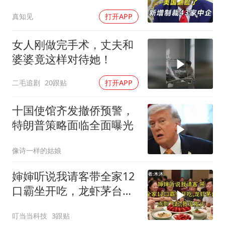
模，43家中企遭殃
真知见
打开APP
女人刚做完手术，丈夫和
婆婆竟这样对待她！
二毛追剧
20跟贴
打开APP
十国使馆齐发撤侨预警，
特朗普策略面临全面曝光
像诗一样的姑娘
婶婶听说我请客带全家12
口霸坐开吃，龙虾茅台点
到飞起，我没发
叮当当科技
3跟贴