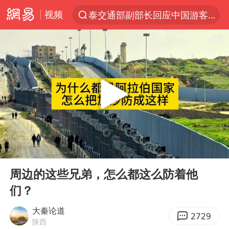
视频
泰交通部副部长回应中国游客遭歧视
夜幕落下 运动上场
台风白海豚体型变大近似13个浙江面积
以军空袭黎南部真主党
1岁宝宝碰坏纸巾盒 宝妈被索赔924元
Meta被判支付5.67亿美元
台风白海豚逼近 暴雨大暴雨来袭
00:00
00:56
“空调24小时开着更省电”不实
Play
Ent
full
公司“上四休三”但要降薪1000元
周边的这些兄弟，怎么都这么防着他
们？
47岁妈妈突然产女 26岁女儿：很震惊
OpenAI为免费用户升级GPT-5.6 Luna
大秦论道
2729
陕西