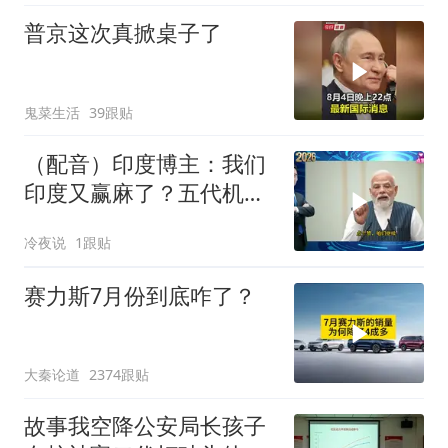
普京这次真掀桌子了
鬼菜生活
39跟贴
（配音）印度博主：我们
印度又赢麻了？五代机还
没搞利索，六代机标签先
冷夜说
1跟贴
贴上了，欧洲还排着队求
合作
赛力斯7月份到底咋了？
大秦论道
2374跟贴
故事我空降公安局长孩子