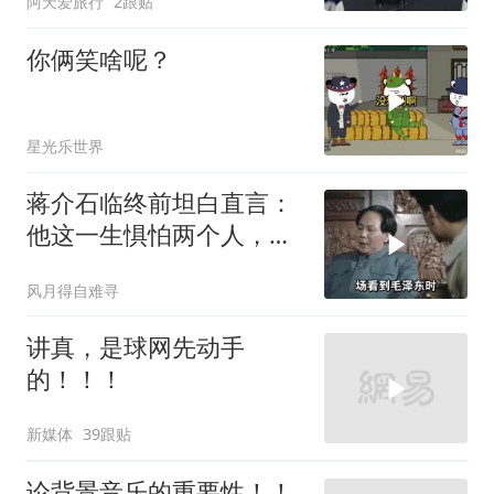
阿天爱旅行
2跟贴
你俩笑啥呢？
星光乐世界
蒋介石临终前坦白直言：
他这一生惧怕两个人，却
只敬佩一个人！
风月得自难寻
讲真，是球网先动手
的！！！
新媒体
39跟贴
论背景音乐的重要性！！