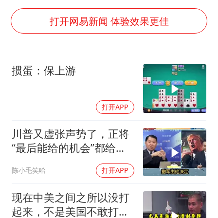
实探山东最热的“中国蔬菜之乡”
女子开一天一夜空调后二氧化碳中毒
打开网易新闻 体验效果更佳
中方：应维护南苏丹国家稳定
船舶避风项目停工 多地全力防台风
掼蛋：保上游
服务实体经济 财政金融打出组合拳
奋进开新局 实干挑大梁
打开APP
川普又虚张声势了，正将
“最后能给的机会”都给伊
朗！台媒点评
陈小毛笑哈
打开APP
现在中美之间之所以没打
起来，不是美国不敢打或