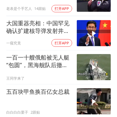
者没那个能力
老表是个手艺人
14跟贴
打开APP
大国重器亮相：中国罕见
确认扩建核导弹发射井铸
就“战略底牌”
一窥究竟
打开APP
一百一十艘俄船被无人艇
“包圆”，黑海舰队后撤数
百里，制海权彻底易手
王同学来了
五百块甲鱼换百亿女总裁
白白白白栗子
2跟贴