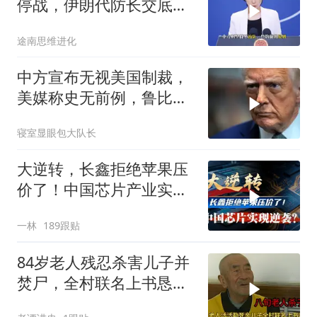
停战，伊朗代防长交底，
中国预判果真应验
途南思维进化
中方宣布无视美国制裁，
美媒称史无前例，鲁比
奥：或追加二次制裁
寝室显眼包大队长
大逆转，长鑫拒绝苹果压
价了！中国芯片产业实现
怎样的逆袭？
一林
189跟贴
84岁老人残忍杀害儿子并
焚尸，全村联名上书恳求
轻判，得知缘由警察心疼