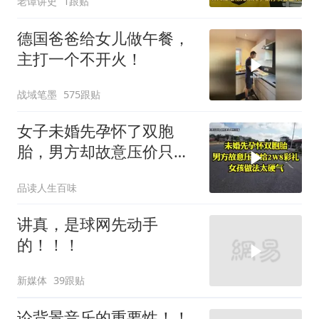
老谭讲史
1跟贴
落泪
德国爸爸给女儿做午餐，
主打一个不开火！
战域笔墨
575跟贴
女子未婚先孕怀了双胞
胎，男方却故意压价只给
2万8彩礼
品读人生百味
讲真，是球网先动手
的！！！
新媒体
39跟贴
论背景音乐的重要性！！