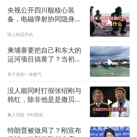
央视公开四川舰核心装
备，电磁弹射协同隐身无
人机，位居世界前列
陌上桃花开的
柬埔寨要把自己和东大的
运河项目搞黄了？当初可
是吹得天花乱坠
骨子里的一身傲气
没人能同时打假张绍刚与
韩红，除非他是是撒贝
宁！
豫人说娱
693跟贴
特朗普被做局了？刚宣布