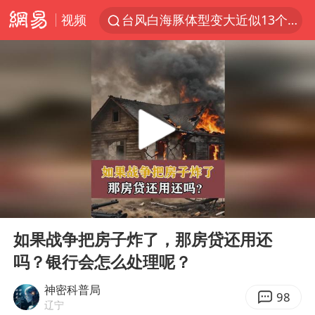
视频
台风白海豚体型变大近似13个浙江面积
以军空袭黎南部真主党
1岁宝宝碰坏纸巾盒 宝妈被索赔924元
Meta被判支付5.67亿美元
台风白海豚逼近 暴雨大暴雨来袭
“空调24小时开着更省电”不实
公司“上四休三”但要降薪1000元
00:00
00:25
47岁妈妈突然产女 26岁女儿：很震惊
Play
Ent
full
OpenAI为免费用户升级GPT-5.6 Luna
如果战争把房子炸了，那房贷还用还
吗？银行会怎么处理呢？
段绚竞因公牺牲 年仅44岁
日本广岛民众举行游行反对政府行径
神密科普局
98
辽宁