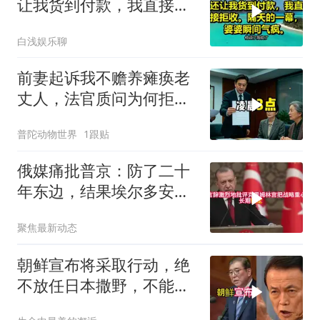
让我货到付款，我直接拒
收。隔天的一幕，婆婆瞬
白浅娱乐聊
间气疯
前妻起诉我不赡养瘫痪老
丈人，法官质问为何拒不
履行赡养义务
普陀动物世界
1跟贴
俄媒痛批普京：防了二十
年东边，结果埃尔多安把
后院抄了
聚焦最新动态
朝鲜宣布将采取行动，绝
不放任日本撒野，不能让
人类再遭灾祸