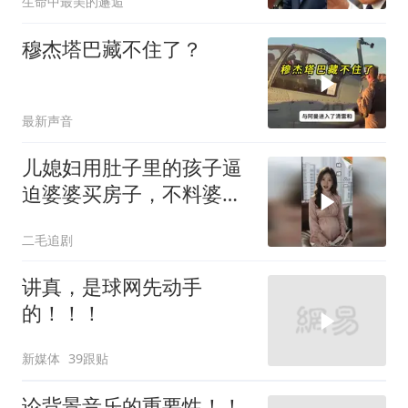
生命中最美的邂逅
穆杰塔巴藏不住了？
最新声音
儿媳妇用肚子里的孩子逼
迫婆婆买房子，不料婆婆
的做法绝了！
二毛追剧
讲真，是球网先动手
的！！！
新媒体
39跟贴
论背景音乐的重要性！！