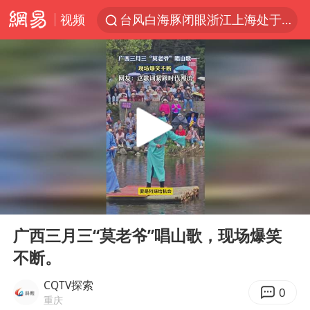
视频
台风白海豚闭眼浙江上海处于危险半圆
四川宜宾市珙县发生3.4级地震
香港宏福苑火灾或由烟头引起
网约车司机充电时猝死保险拒赔
中国父女泰国骑摩托车坠崖1死1伤
周末打虎 宋致远被查
白海豚将正面袭击贯穿浙江
00:00
00:30
浙江台州《告全体市民书》
Play
Ent
full
多个明星演唱会取消
广西三月三“莫老爷”唱山歌，现场爆笑
不断。
男孩参加珠心算比赛气定神闲
陕西柞水泥石流已致2死 仍有1人失联
CQTV探索
0
重庆