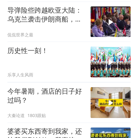
导弹险些跨越欧亚大陆：
乌克兰袭击伊朗商船，差
点引爆两场战争的“连环
侃侃世界之最
雷”
历史性一刻！
乐享人生风雨
今年暑期，酒店的日子好
过吗？
大秦论道
1803跟贴
婆婆买东西寄到我家，还