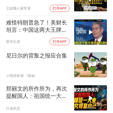
伊朗的最后的机会
王姐懒人家常菜
打开APP
难怪特朗普急了！美财长
坦言：中国这两大王牌，
彻底锁死美国咽喉
暂停白昼
打开APP
尼日尔的背叛之报应合集
小萌讲影视
1跟贴
郑丽文的所作所为，再次
提醒国人：祖国统一大
业，终究得靠自己！
行者风范