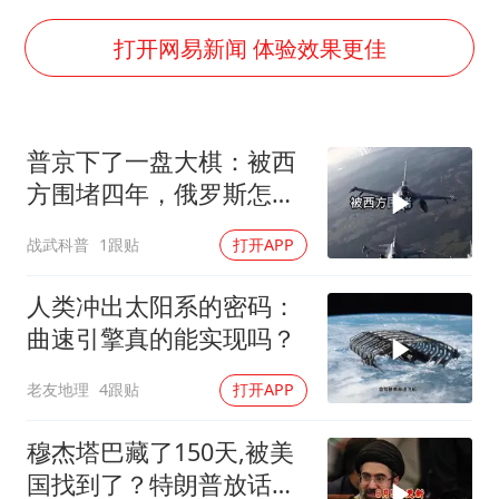
牛群和施拉普纳33年后重逢
上半年国内居民出游人次34.63亿
打开网易新闻 体验效果更佳
刘浩存百花奖开幕式红裙起舞
“南湖号”盾构机下线
普京下了一盘大棋：被西
店主称换“青海拉面”招牌后生意更好
方围堵四年，俄罗斯怎么
习近平心系体育强国建设
反倒打出了国运翻盘？
战武科普
1跟贴
打开APP
人类冲出太阳系的密码：
曲速引擎真的能实现吗？
老友地理
4跟贴
打开APP
穆杰塔巴藏了150天,被美
国找到了？特朗普放话：