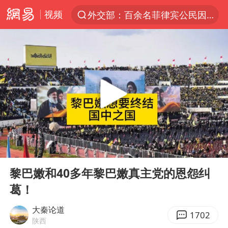
外交部：百余名菲律宾公民因非法就业、非法居留被依法处理
视频
7月份居民消费价格指数保持温和上涨
中使馆：重大涉诈逃犯檀某落网
台湾不是国家不存在“国格”
百花奖完整获奖名单公布
独闯南太行失联14天的女子已找到
哥伦比亚强震已致超20人死亡
哥伦比亚发生7.5级地震
00:00
02:56
Play
Ent
伊朗最高领袖将任命数名高级指挥官
full
黎巴嫩和40多年黎巴嫩真主党的恩怨纠
广岛长崎的昨天未必不会是日本的明天
葛！
高铁双人座被免票儿童挤成3人座
大秦论道
1702
陕西
国内发现多起“Sorry”勒索病毒攻击