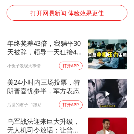
上海将苏州河水强排至黄浦江
打开网易新闻 体验效果更佳
易烊千玺金鸡百花双料影帝
中方：奉劝美方解除对古巴制裁封锁
年终奖差43倍，我躺平30
“老戏骨”秦焰去世
天被辞，领导一天狂接47
公安部通报：抓获犯罪嫌疑人8200余名
个退单电话
小兔子发现大事情
打开APP
外交部：藏南地区是中国领土
真理之光，何以能照亮复兴之路？
美24小时内三场投票，特
朗普喜忧参半，军方表态
后世的君子
1跟贴
打开APP
乌军战法迎来巨大升级，
无人机司令放话：让普京