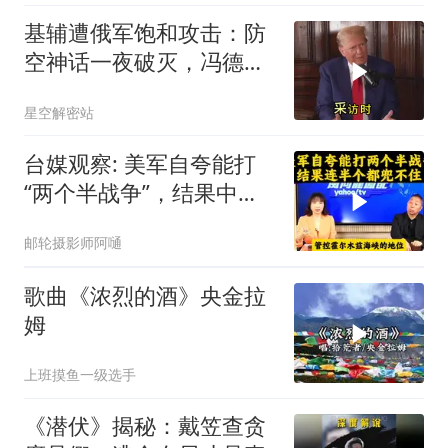
基辅遭俄军饱和攻击：防
空神话一夜破灭，冯德莱
恩怒了，欧洲的钱却救不
星空解密站
了急
台媒观察: 美军自夸能打
“两个半战争”，结果中东
这一仗，连半个都兜不住
邮轮摄影师阿嗵
歌曲《浓烈的酒》央金拉
姆
上班摸鱼一级选手
《潜伏》揭秘：戴笠查贪