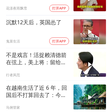
看看，谁才是赢家
花漾夜雨飘雪
打开APP
沉默12天后，英国怂了
鬼菜生活
打开APP
不是戏言！活捉赖清德箭
在弦上，美上将：留给他
的余地已不多了！
行者风范
在越南生活了近 6 年，回
国后不打算回去了：今天
就说点不中听的
马俐管家