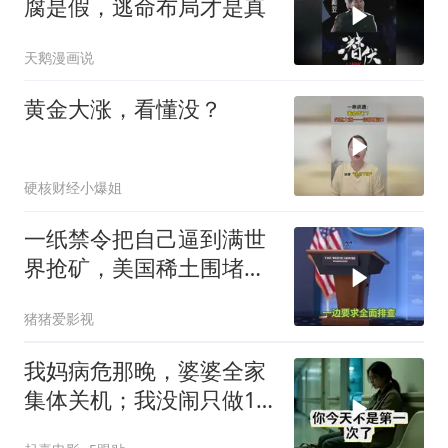
腐是假，逃命布局才是真
天鹅漫画说
黄金大涨，看懂没？
硬核财经小爆姐
一纸禁令把自己逼到满世
界抢矿，美国稀土围堵成
了军工巨头的噩梦
猪猪爱影视
我妈病危那晚，婆婆全家
集体关机；我没闹只做1
事，6天后她打来电话：