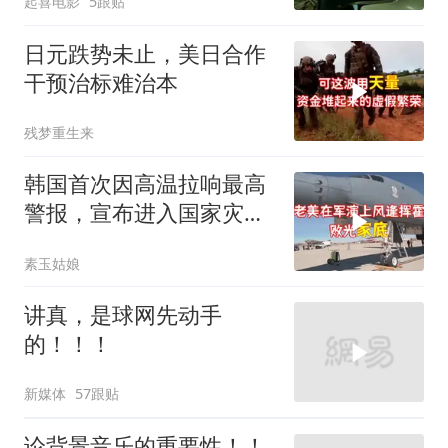
起喜电影
5跟贴
你是不是疯了？
日元跌势未止，美日合作
干预治标难治本
残梦重生来
韩国首次因高温拉响最高
警报，宣布进入国家灾难
状态
素玉姑娘
讲真，是球网先动手
的！！！
新媒体
57跟贴
论背景音乐的重要性！！