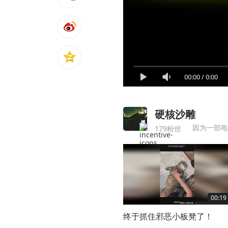
00:00
/
0:00
硬核沙雕
因为一部电
179粉丝
00:19
终于抓住邪恶小板凳了！