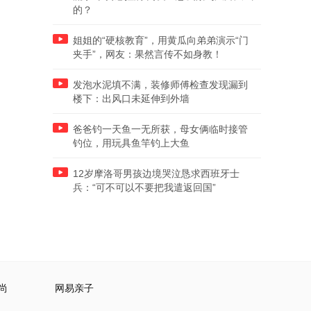
的？
姐姐的“硬核教育”，用黄瓜向弟弟演示“门
夹手”，网友：果然言传不如身教！
发泡水泥填不满，装修师傅检查发现漏到
楼下：出风口未延伸到外墙
爸爸钓一天鱼一无所获，母女俩临时接管
钓位，用玩具鱼竿钓上大鱼
12岁摩洛哥男孩边境哭泣恳求西班牙士
兵：“可不可以不要把我遣返回国”
尚
网易亲子