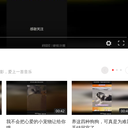
影，爱上一首音乐
00:42
00:4
我不会把心爱的小宠物让给你
养这四种狗狗，可真是为难
哦
手铲屎官了