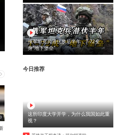
俄军坦克兵潜伏敌后半年，T-72变
身“地下堡垒”
今日推荐
这所印度大学开学，为什么我国如此重
0
01:28
00:14
视？
新
我家狗也是骑上宠物自行车
小女孩踩到猫尾巴，猫跟主
了！
告状，猫：要不是你妈在这