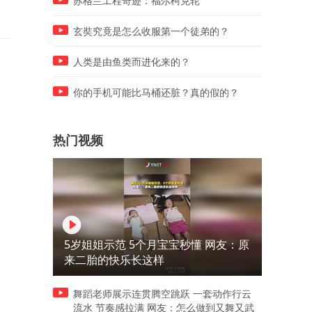
苏格兰工程奇迹：福尔柯克轮
都挠你了
玄奘究竟是怎么收服第一个徒弟的？
人类是由鱼类而进化来的？
你的手机可能比马桶还脏？真的假的？
热门视频
5岁姐姐示范 5个月宝宝秒懂 网友：原
来二胎的快乐长这样
舞蹈老师展示连贯腾空跳跃 一套动作行云
流水 节奏感拉满 网友：怎么做到又舞又武