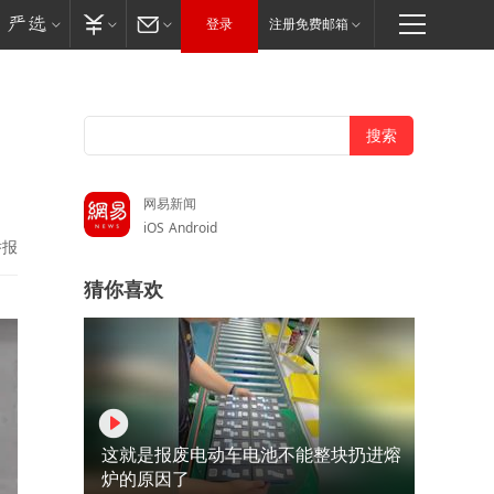
登录
注册免费邮箱
网易新闻
iOS
Android
举报
猜你喜欢
这就是报废电动车电池不能整块扔进熔
炉的原因了