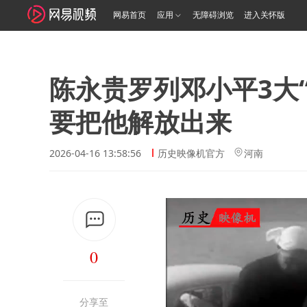
网易首页
应用
无障碍浏览
进入关怀版
陈永贵罗列邓小平3大
要把他解放出来
2026-04-16 13:58:56
历史映像机官方
河南
0
分享至