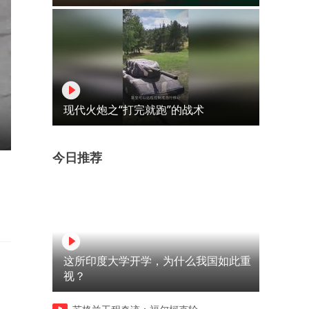
现代火炮之“打完就跑”的战术
今日推荐
这所印度大学开学，为什么我国如此重
视？