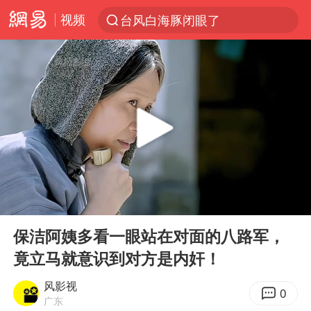
视频
台风白海豚闭眼了
“China Cool”火了，老外爱上中国避暑游
香港宏福苑火灾或由烟头引起
浙江台州《告全体市民书》
美拟年底前首次测试“金穹”反导系统
四川宜宾3.4级地震
网约车司机充电时猝死保险拒赔
00:00
01:45
陕西柞水泥石流已致2死 仍有1人失联
Play
Ent
full
泰国初中生饮弹自尽前开了26枪
保洁阿姨多看一眼站在对面的八路军，
竟立马就意识到对方是内奸！
多所高校取消艺考
店主称换“青海拉面”招牌后生意更好
风影视
0
广东