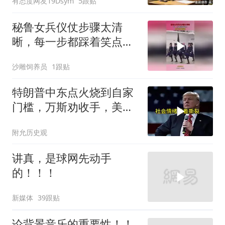
有态度网友19Dsym
5跟贴
离婚
秘鲁女兵仪仗步骤太清
晰，每一步都踩着笑点，
脚不麻算我输！
沙雕饲养员
1跟贴
特朗普中东点火烧到自家
门槛，万斯劝收手，美国
本土真可能挨打
附允历史观
讲真，是球网先动手
的！！！
新媒体
39跟贴
论背景音乐的重要性！！