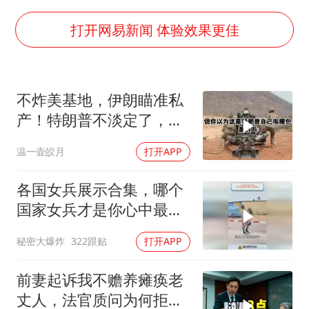
伊斯兰版北约来了吗
上半年国内居民出游人次34.63亿
打开网易新闻 体验效果更佳
22岁女生独闯南太行失联12天
薛之谦杭州站演唱会取消
不炸美基地，伊朗瞄准私
张本智和：零封向鹏不意外
产！特朗普不淡定了，被
今年第二强台风将带来多大影响
死死捏住七寸
温一壶皎月
打开APP
“准2万亿”之城点名支持三所大学
习近平心系体育强国建设
各国女兵展示合集，哪个
国家女兵才是你心中最飒
的？
秘密大爆炸
322跟贴
打开APP
前妻起诉我不赡养瘫痪老
丈人，法官质问为何拒不