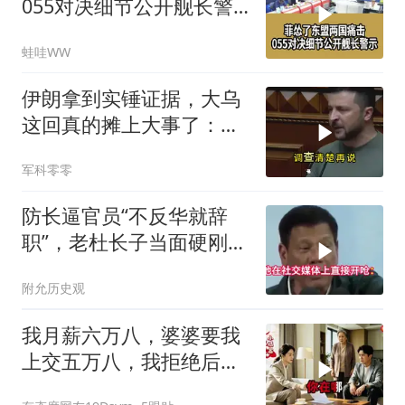
055对决细节公开舰长警
示｜帅化民.孙大千.谢寒
蛙哇WW
冰｜辣晚报20260805
伊朗拿到实锤证据，大乌
这回真的摊上大事了：私
下致电求和
军科零零
防长逼官员“不反华就辞
职”，老杜长子当面硬刚：
你凭什么？
附允历史观
我月薪六万八，婆婆要我
上交五万八，我拒绝后她
换了门锁，12天后我决意