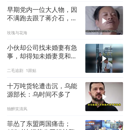
早期党内一位大人物，因
不满跑去跟了蒋介石，不
料晚年竟悲惨死
玫瑰与花海
小伙却公司找未婚妻有急
事，却得知未婚妻竟和别
人订婚！
二毛追剧
1跟贴
十万吨货轮遭击沉，乌能
源部长：乌时间不多了
独醉笑清风
菲怂了东盟两国痛击；