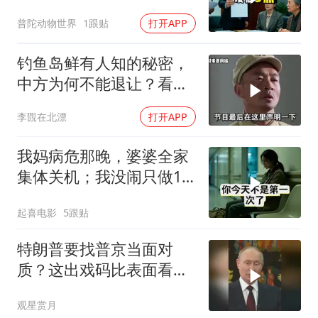
履行赡养义务
普陀动物世界
1跟贴
打开APP
钓鱼岛鲜有人知的秘密，
中方为何不能退让？看完
让国人自豪
李覴在北漂
打开APP
我妈病危那晚，婆婆全家
集体关机；我没闹只做1
事，6天后她打来电话：
起喜电影
5跟贴
你是不是疯了？
特朗普要找普京当面对
质？这出戏码比表面看起
来复杂得多
观星赏月