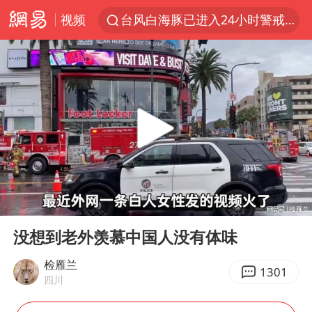
视频
台风白海豚已进入24小时警戒线
中国女篮70-67险胜尼日利亚女篮
上海：台风白海豚或将带来龙卷风
四川宜宾市高县4.9级地震致1人死亡
名创优品回应女子吐槽内裤质量差
出口禁令驱动有色板块大涨
中巨芯：上半年归母净利润1405.77万元
00:00
01:47
秋天的第一杯奶茶到底有多火
Play
Ent
full
38岁演员求职万岁山NPC成功
没想到老外羡慕中国人没有体味
国乒男单横滨冠军赛全军覆没
检雁兰
1301
四川
U17国足三连胜晋级明日之星半决赛