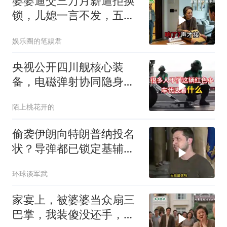
婆婆逼交三万月薪遭拒换
锁，儿媳一言不发，五天
后丈夫收传票
娱乐圈的笔娱君
央视公开四川舰核心装
备，电磁弹射协同隐身无
人机，位居世界前列
陌上桃花开的
偷袭伊朗向特朗普纳投名
状？导弹都已锁定基辅才
火速道歉，泽连斯基这场
环球谈军武
豪赌到底有多疯？
家宴上，被婆婆当众扇三
巴掌，我装傻没还手，悄