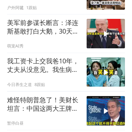
悄卖别墅搬家，8天后丈
户外阿毽
1跟贴
夫全家10人被新户主请出
家门
美军前参谋长断言：泽连
斯基敢打白大鹅，30天内
大乌必投降
萌宠AI秀
我工资卡上交我爸10年，
丈夫从没意见。我生病住
院急需手术费时
今日养生之道
8跟贴
难怪特朗普急了！美财长
坦言：中国这两大王牌，
彻底锁死美国咽喉
暂停白昼