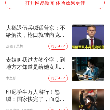
美股存储板块集体大跌
打开网易新闻 体验效果更佳
胡彦斌获《歌手2026》歌王
东航：国内客票提前14天免费退改
大鹅退伍兵喊话普京：不
胜宏科技：股票交易异常波动
给解决，枪口就转向克里
夯实基础开新局
姆林宫！
占领了思想
打开APP
表姐叫我过去签个字，到
地方才知道是给她女儿婚
房做无限连带担保
术之影
打开APP
印尼学生万人游行！怒
喊：国家快完了，而总统
却装看不见？