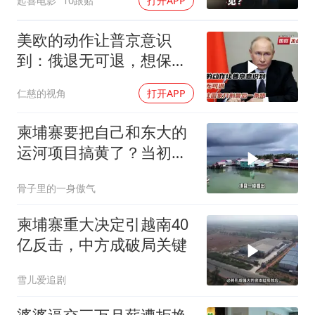
起喜电影
10跟贴
打开APP
美欧的动作让普京意识
到：俄退无可退，想保住
国家只剩最后一条路
仁慈的视角
打开APP
柬埔寨要把自己和东大的
运河项目搞黄了？当初可
是吹得天花乱坠
骨子里的一身傲气
柬埔寨重大决定引越南40
亿反击，中方成破局关键
雪儿爱追剧