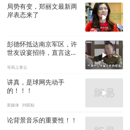
局势有变，郑丽文最新两
岸表态来了
彭德怀抵达南京军区，许
世友设宴招待，直言这是
最高的标准
等风上青云
讲真，是球网先动手
的！！！
新媒体
39跟贴
论背景音乐的重要性！！