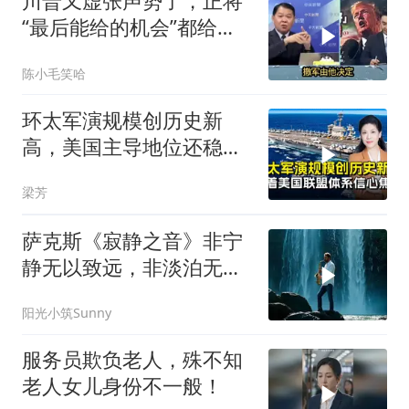
川普又虚张声势了，正将
“最后能给的机会”都给伊
朗！台媒点评
陈小毛笑哈
环太军演规模创历史新
高，美国主导地位还稳得
住吗
梁芳
萨克斯《寂静之音》非宁
静无以致远，非淡泊无以
明志
阳光小筑Sunny
服务员欺负老人，殊不知
老人女儿身份不一般！