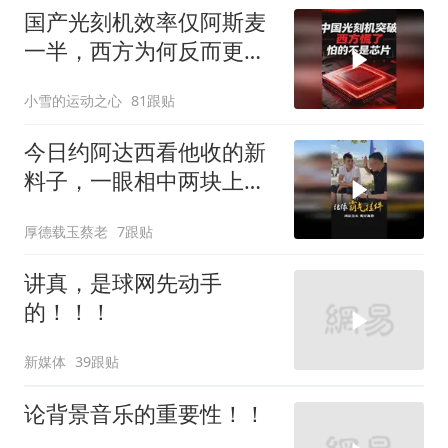
国产光刻机效率仅阿斯麦
一半，西方为何反而更
慌？
小雪的运动之心
81跟贴
今日约阿达西看他收的新
料子，一眼相中两块上乘
挂件！
厚德载玉蔡老
7跟贴
讲真，是球网先动手
的！！！
新媒体
39跟贴
论背景音乐的重要性！！