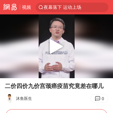
视频
夜幕落下 运动上场
台风白海豚体型变大近似13个浙江面积
泸溪河：桃酥吃出金属牙冠视频不实
美国将对多晶硅衍生品加征15%关税
泰交通部副部长回应中国人遭歧视手势
泰国校园枪击案死亡人数升至7人
俄称欧洲若想和平解决冲突应停止援乌
00:00
00:53
改名后的“青海拉面”店
Play
Ent
full
段绚竞因公牺牲 年仅44岁
二价四价九价宫颈癌疫苗究竟差在哪儿
1岁宝宝碰坏纸巾盒 宝妈被索赔924元
0
沐鱼医生
女子开一天一夜空调后二氧化碳中毒