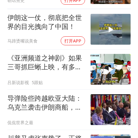
朝话熹史
打开APP
伊朗这一仗，彻底把全世
界的目光拽向了中国！
马蹄烫嘴说美食
打开APP
《亚洲频道之神剧》如果
三哥抓巨蜥上映，有多少
人去看呢？
吕新说影视
5跟贴
导弹险些跨越欧亚大陆：
乌克兰袭击伊朗商船，差
点引爆两场战争的“连环
侃侃世界之最
雷”