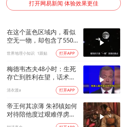
97岁英国奶奶飞上天再破吉尼斯纪录
打开网易新闻 体验效果更佳
70多岁父亲独自坐车到上海看望女儿
“空调24小时开着更省电”不实
在这个蓝色区域内，看似
“不建议大家买深色蛋糕”
空无一物，却包含了5500
985博士后被曝在妻子孕期出轨后续
个星系！
世界地理小知识
1跟贴
打开APP
公司“上四休三”但要降薪1000元
如何把百年大党建设得更加坚强有力？
梅德韦杰夫48小时：生死
存亡到胜利在望，话术变
现实不变
清衣渡a
打开APP
帝王何其凉薄 朱祁镇如何
对待陪他度过艰难俘虏生
涯的袁彬