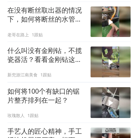
在没有断丝取出器的情况
下，如何将断丝的水管轻
松取出来？
老哥在路上
1跟贴
什么叫没有金刚钻，不揽
瓷器活？看看金刚钻这恐
怖的锋利程度吧！
新兜游江南美食
1跟贴
如何将100个有缺口的锯
片整齐排列在一起？
玫瑰散人
1跟贴
手艺人的匠心精神，手工