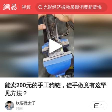
视频
光影经济撬动暑期消费新蓝海
马克·艾伦退出斯诺克中国公开赛
新疆优化调整景区内自驾服务费
上四休三，但降薪1000元，你接受吗？
央视新主播李秋莹孙亚鹏亮相
情侣平潭拍日出坠崖1死1伤
老挝国会主席赛宋蓬逝世
00:00
00:10
黄金牛市回来了吗
Play
Ent
full
茅台部分直营店飞天茅台提价
能卖200元的手工狗链，徒手做竟有这罕
见方法？
全民健身事业高质量发展
台当局重金为“台独”织“皇帝新衣”
朕要做太子
1
河南