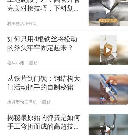
完美对接技巧，下料划线
才是灵魂
村里整活小分队
如何只用4根铁丝将松动
的斧头牢牢固定起来？
格斗小伟
1跟贴
从铁片到门锁：钢结构大
门活动把手的自制秘籍
改进型Ye三号机
1跟贴
揭秘最原始的弹簧是如何
手工弯折而成的高超技
术！