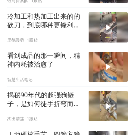
银河探索队
1跟贴
冷加工和热加工出来的的
砍刀，到底哪种更锋利耐
用？
里德漫剪
1跟贴
看到成品的那一瞬间，精
神内耗被治愈了
智慧生活笔记
揭秘90年代的超强狗链
子，是如何徒手折弯而成
的罕见方法！
杰出清莲
1跟贴
工地硬核手艺，圆管方管