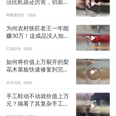
活比机器还厉害，切面条
刀工又快又匀！
鸭嘴爱搞笑
1跟贴
为何农村铁匠老王一年能
赚30万！这成品没人知道
用途吧！
红翼剧场
3跟贴
如何将价值上万裂开的梨
花木菜板快速修复到完美
如新？
金龙动画
2跟贴
手工鞋动不动就价值上万
元？揭看了其复杂手工制
作过程便理解！