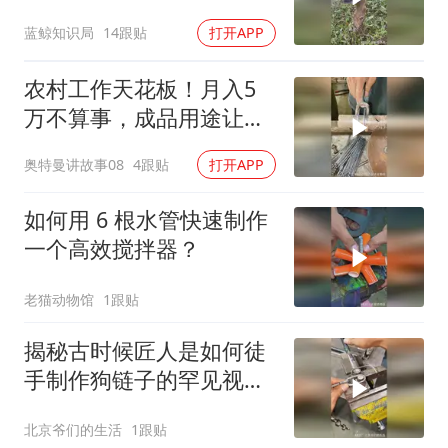
10倍！
蓝鲸知识局
14跟贴
打开APP
农村工作天花板！月入5
万不算事，成品用途让多
数人懵圈
奥特曼讲故事08
4跟贴
打开APP
如何用 6 根水管快速制作
一个高效搅拌器？
老猫动物馆
1跟贴
揭秘古时候匠人是如何徒
手制作狗链子的罕见视
频！
北京爷们的生活
1跟贴