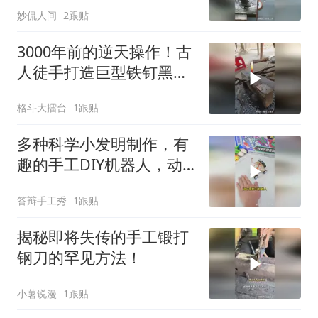
妙侃人间
2跟贴
3000年前的逆天操作！古
人徒手打造巨型铁钉黑科
技，直呼不可能
格斗大擂台
1跟贴
多种科学小发明制作，有
趣的手工DIY机器人，动
手又动脑～
答辩手工秀
1跟贴
揭秘即将失传的手工锻打
钢刀的罕见方法！
小薯说漫
1跟贴