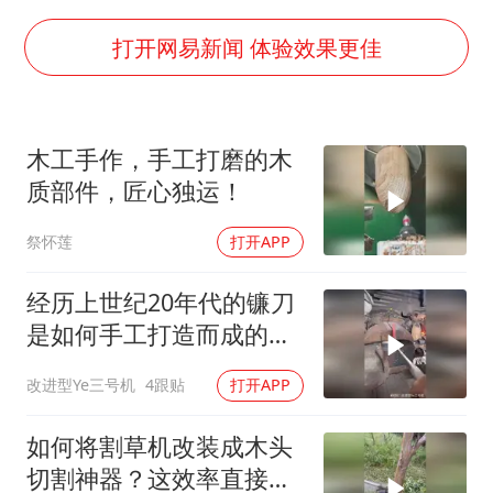
几元成本的AI广告导致千万市值蒸发
《欢迎来龙餐馆》口碑
打开网易新闻 体验效果更佳
白海豚将正面袭击贯穿浙江
酒店回应车内过夜被收150元
木工手作，手工打磨的木
杭州全市有序停课
质部件，匠心独运！
商场现钱学森巨幅海报 负责人回应
祭怀莲
打开APP
乐享全民健身 共筑健康中国
经历上世纪20年代的镰刀
是如何手工打造而成的巧
妙方法？
改进型Ye三号机
4跟贴
打开APP
如何将割草机改装成木头
切割神器？这效率直接翻