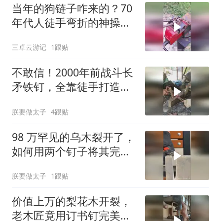
当年的狗链子咋来的？70
年代人徒手弯折的神操
作，方法太硬核！
三卓云游记
1跟贴
不敢信！2000年前战斗长
矛铁钉，全靠徒手打造？
过程太绝了！
朕要做太子
4跟贴
98 万罕见的乌木裂开了，
如何用两个钉子将其完美
修复？
朕要做太子
1跟贴
价值上万的梨花木开裂，
老木匠竟用订书钉完美修