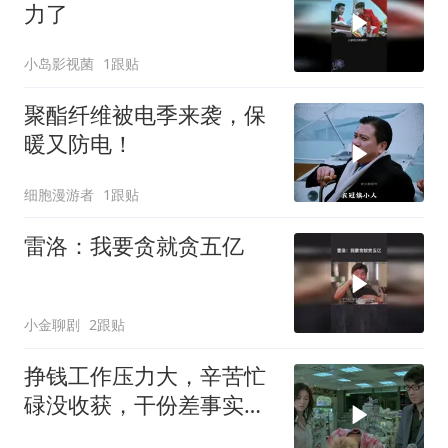
力了
小岛影视菌
1跟贴
聚酯纤维被电季来袭，保
暖又防电！
细胞漫游者
1跟贴
雷洛：我要贪就贪五亿
小金聊剧
2跟贴
挣钱工作压力大，辛苦忙
碌没收获，干份差事实太
难