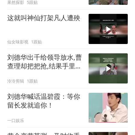
果然探影
5跟贴
这就叫神仙打架凡人遭殃
仙女味影视
1跟贴
刘德华出千给领导放水,曹
查理却把把抢,结果手里没
一张牌了
泠泠剪辑
1跟贴
刘德华喊话温碧霞：等你
留长发就追你！
一口娱乐