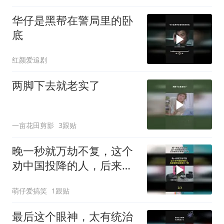
华仔是黑帮在警局里的卧
底
红颜爱追剧
两脚下去就老实了
一亩花田剪影
3跟贴
晚一秒就万劫不复，这个
劝中国投降的人，后来被
现实狠狠打了脸！
萌仔爱搞笑
1跟贴
最后这个眼神，太有统治