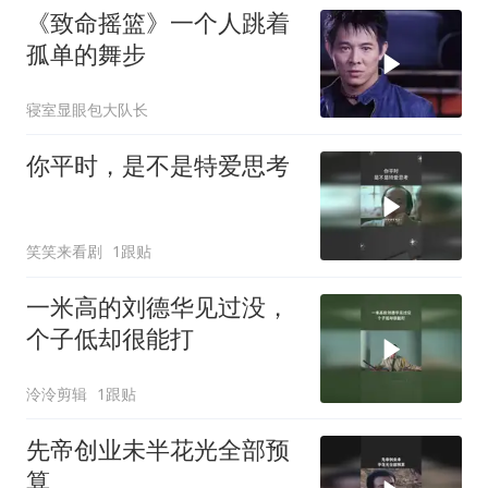
《致命摇篮》一个人跳着
孤单的舞步
寝室显眼包大队长
你平时，是不是特爱思考
笑笑来看剧
1跟贴
一米高的刘德华见过没，
个子低却很能打
泠泠剪辑
1跟贴
先帝创业未半花光全部预
算