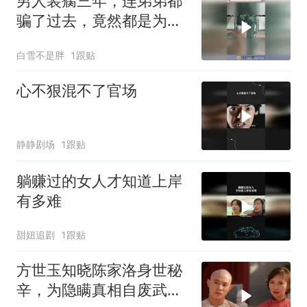
男人装瘸三年，连弟弟都
骗了过去，竟然都是为了
这一刻！
白雪不是胖
1跟贴
心不狠混不了官场
静静剧场
1跟贴
躺赚过的女人才知道上岸
有多难
甜妞追剧
1跟贴
方世玉知晓陈家洛身世秘
辛，为隐瞒真相自废武