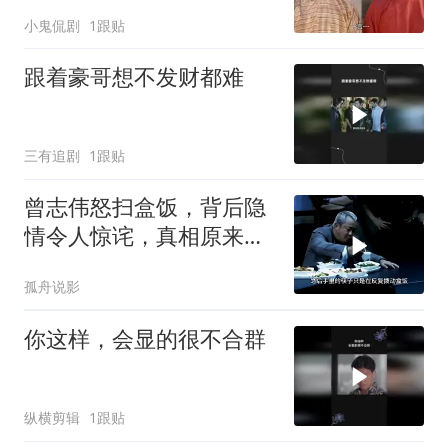
功，背后隐情引深思
小鬼侃剧
1跟贴
跟着豪哥想不发财都难
三有追剧
1跟贴
曾志伟怒扫盒饭，背后隐
情令人惊诧，真相原来如
此
孤舟说影
你这样，会显的很不合群
纵横剪辑
1跟贴