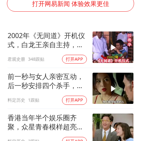
5万小车卖不动 微型代步车集体遇冷
打开网易新闻 体验效果更佳
NBA传奇教练老尼尔森去世
手机真会“偷听”我们说话吗
2002年《无间道》开机仪
上半年全球新能源乘用车销量1122万台
式，白龙王亲自主持，预
加沙约14万栋建筑被完全摧毁
言句句成真！
君观史册
348跟贴
打开APP
从科技创新看开局起步的时与势
前一秒与女人亲密互动，
后一秒安排四个杀手，目
标竟就是她
料定历史
1跟贴
打开APP
香港当年半个娱乐圈齐
聚，众星青春模样超亮
眼，星爷现身瞬间惊艳