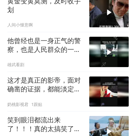
黄金变黄莫测，及时收手
划
人间小惬意啊
他曾经也是一身正气的警
察，也是人民群众的一束
光
雄武看剧
这才是真正的影帝，面对
确凿的证据，都能淡定自
如
奶桃影视君
1跟贴
笑到眼泪都流出来
了！！！真的太搞笑了！