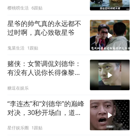
星爷不愧是第一喜剧之王
樱桃唠生活
6跟贴
星爷的帅气真的永远都不
过时啊，真心致敬星爷
鬼菜生活
1跟贴
赌侠：女警调侃刘德华：
有没有人说你长得像黎
明，这段笑喷了
糖逗在娱乐
“李连杰”和“刘德华”的巅峰
对决，30秒开场白，道尽
太多真相
星仔娱乐圈
1跟贴