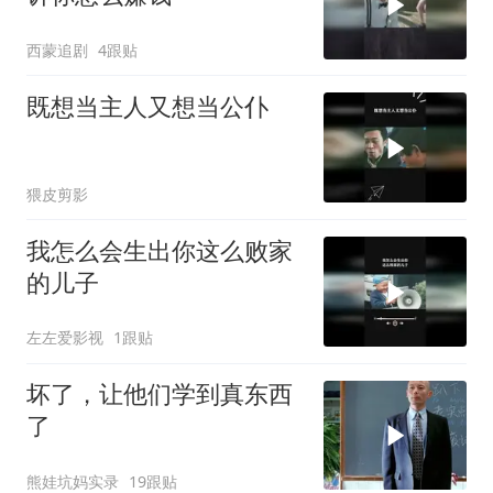
西蒙追剧
4跟贴
既想当主人又想当公仆
猥皮剪影
我怎么会生出你这么败家
的儿子
左左爱影视
1跟贴
坏了，让他们学到真东西
了
熊娃坑妈实录
19跟贴