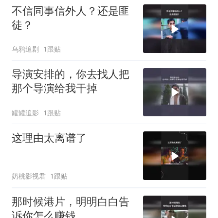
不信同事信外人？还是匪
徒？
乌鸦追剧
1跟贴
导演安排的，你去找人把
那个导演给我干掉
罐罐追影
1跟贴
这理由太离谱了
奶桃影视君
1跟贴
那时候港片，明明白白告
诉你怎么赚钱