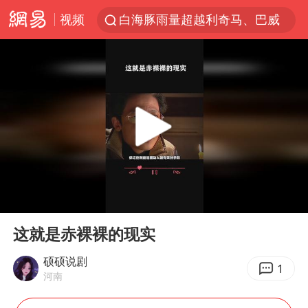
视频
白海豚雨量超越利奇马、巴威
人形机器人第一股
上海地铁4条线路全线停运
宇树申购 中一签有望赚20万元
4.2平卫生间补漏注胶花1.55万
白海豚路径图
武汉3名城管协管员殴打摊主被刑拘
00:00
00:41
律师谈贾冰私人饭局被偷拍
Play
Ent
full
男子结婚8年3个女儿都不是亲生
这就是赤裸裸的现实
多地银行上调存款利率
硕硕说剧
1
河南
面对面丨蔡磊：与渐冻症抗争 纵使不敌 也不屈服