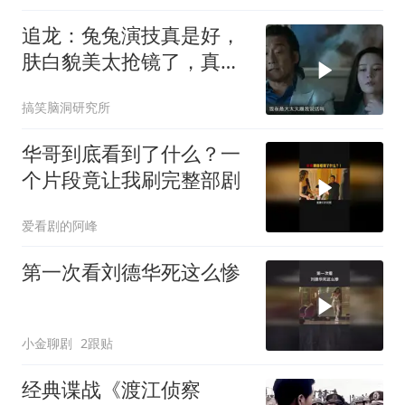
追龙：兔兔演技真是好，
肤白貌美太抢镜了，真是
太好看了！
搞笑脑洞研究所
华哥到底看到了什么？一
个片段竟让我刷完整部剧
爱看剧的阿峰
第一次看刘德华死这么惨
小金聊剧
2跟贴
经典谍战《渡江侦察