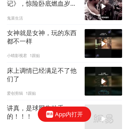
记》，惊险卧底燃血岁
月！
鬼菜生活
女神就是女神，玩的东西
都不一样
小晴影视君
1跟贴
床上调情已经满足不了他
们了
爱创剪辑
1跟贴
讲真，是球网先动手
App内打开
的！！！