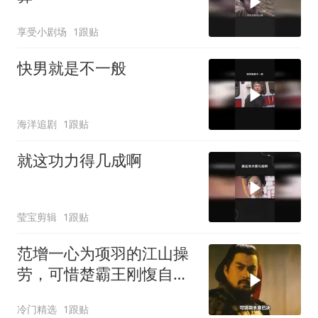
享受小剧场
1跟贴
快男就是不一般
海洋追剧
1跟贴
就这功力得几成啊
莹宝剪辑
1跟贴
范增一心为项羽的江山操
劳，可惜楚霸王刚愎自
用，将范增赶走了
冷门精选
1跟贴