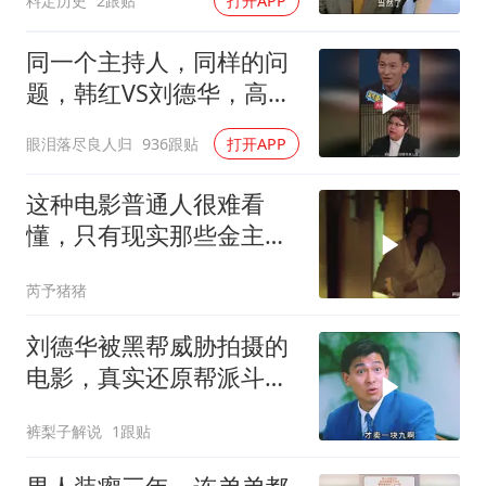
料定历史
2跟贴
打开APP
同一个主持人，同样的问
题，韩红VS刘德华，高下
立判！
眼泪落尽良人归
936跟贴
打开APP
这种电影普通人很难看
懂，只有现实那些金主看
了谁都懂
芮予猪猪
刘德华被黑帮威胁拍摄的
电影，真实还原帮派斗
争！
裤梨子解说
1跟贴