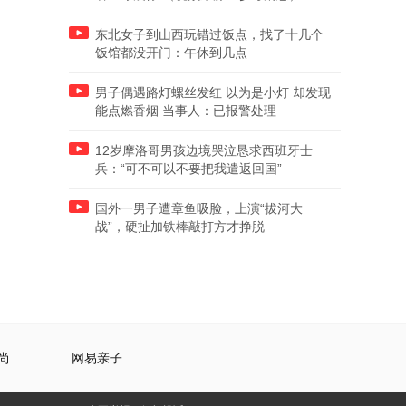
东北女子到山西玩错过饭点，找了十几个
饭馆都没开门：午休到几点
男子偶遇路灯螺丝发红 以为是小灯 却发现
能点燃香烟 当事人：已报警处理
12岁摩洛哥男孩边境哭泣恳求西班牙士
兵：“可不可以不要把我遣返回国”
国外一男子遭章鱼吸脸，上演“拔河大
战”，硬扯加铁棒敲打方才挣脱
尚
网易亲子