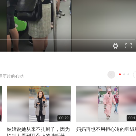
经历过的心动
00:29
00:1
在
姑娘说她从来不扎辫子，因为
妈妈再也不用担心冷的羽绒
怕别人看到耳朵上的助听器