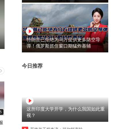
特朗普已拒绝为乌方提供更多防空导
弹！俄罗斯抓住窗口期猛炸基辅
今日推荐
这所印度大学开学，为什么我国如此重
5
00:14
00:14
视？
服
太古里街拍之闺蜜团是谁说的
回眸一笑超美，好喜欢拥有
可爱在性感面前一文不值的？
种治愈系笑容的小姐姐。