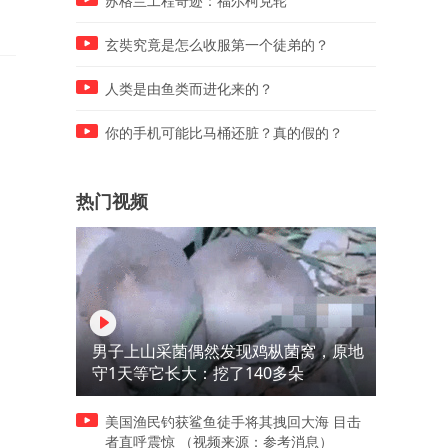
苏格兰工程奇迹：福尔柯克轮
玄奘究竟是怎么收服第一个徒弟的？
人类是由鱼类而进化来的？
你的手机可能比马桶还脏？真的假的？
热门视频
男子上山采菌偶然发现鸡枞菌窝，原地
守1天等它长大：挖了140多朵
美国渔民钓获鲨鱼徒手将其拽回大海 目击
者直呼震惊 （视频来源：参考消息）