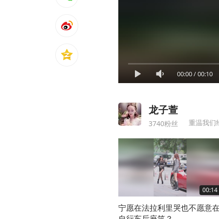
00:00
/
00:10
龙子萱
重温我们
3740粉丝
00:14
宁愿在法拉利里哭也不愿意
自行车后座笑？