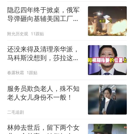
隐忍四年终于掀桌，俄军
导弹砸向基辅美国工厂，
背后这步棋太狠了
附允历史观
11跟贴
还没来得及清理亲华派，
马科斯没想到，莎拉这次
居然换了打法！
春露秋霜
1跟贴
服务员欺负老人，殊不知
老人女儿身份不一般！
二毛追剧
林帅去世后，留下两个女