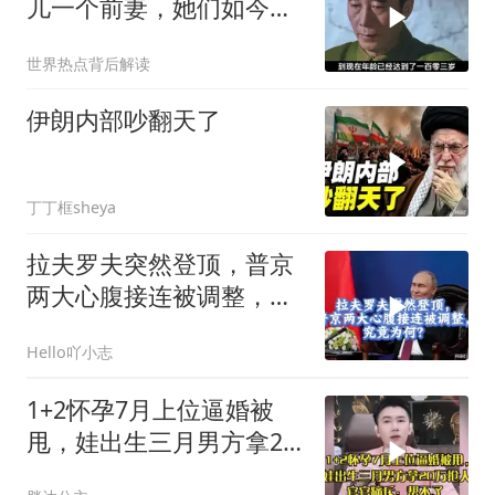
儿一个前妻，她们如今过
的怎么样？
世界热点背后解读
伊朗内部吵翻天了
丁丁框sheya
拉夫罗夫突然登顶，普京
两大心腹接连被调整，究
竟为何？
Hello吖小志
1+2怀孕7月上位逼婚被
甩，娃出生三月男方拿20
万抢人，官官痛斥