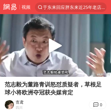
视频
于东来回应胖东来近25年老店年底关闭
夏日经济乘热而上 消费市场向新而行
《披荆斩棘2026》阵容官宣
浙江省甬江发生2026年第1号洪水
全球最大级别运输船通过长江大桥
白海豚北上或致京津冀暴雨
上海全力守护市民“菜篮子”
00:00
02:43
构建更高水平的全民健身公共服务体系
Play
Ent
full
上门女婿出轨女邻居多年被判重婚罪
范志毅为董路青训怒怼质疑者，草根足
球小将欧洲夺冠获央媒肯定
国足U17与阿森纳决赛取消 并列冠军
香港刷新1884年以来最高气温纪录
杳鸢
0
四川