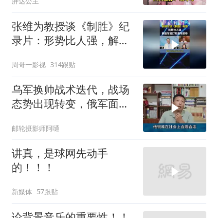
胖达公主
张维为教授谈《制胜》纪
录片：形势比人强，解放
军能打败美军航母！
周哥一影视
314跟贴
乌军换帅战术迭代，战场
态势出现转变，俄军面临
严峻兵员压力
邮轮摄影师阿嗵
讲真，是球网先动手
的！！！
新媒体
57跟贴
论背景音乐的重要性！！