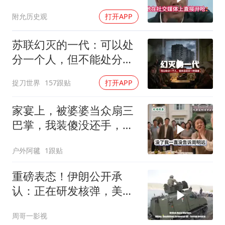
你凭什么？
附允历史观
打开APP
苏联幻灭的一代：可以处
分一个人，但不能处分一
种渴望
捉刀世界
157跟贴
打开APP
家宴上，被婆婆当众扇三
巴掌，我装傻没还手，悄
悄卖别墅搬家，8天后丈
户外阿毽
1跟贴
夫全家10人被新户主请出
家门
重磅表态！伊朗公开承
认：正在研发核弹，美以
弃核伊朗才会弃核
周哥一影视