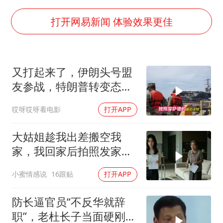
《龙餐馆》 冲奖
暑期研学游升温 在旅途中增长知识
打开网易新闻 体验效果更佳
猫咪过火把节被抹成黑猫
刘嘉玲晒与周星驰合照
又打起来了，伊朗头号盟
BLG经理辟谣Bin离队
友参战，特朗普转变态
云南一男子胃中取出180颗铁钉
度，英法德俄选边站
哎呀哎呀看电影
打开APP
暴雨预报为何有时感觉不准
总书记点赞的非遗苗绣焕发新生机
大姑姐趁我出差搬空我
家，我回家后拍照发家族
群里，她看到后崩溃了
小蜜情感说
16跟贴
打开APP
防长逼官员“不反华就辞
职”，老杜长子当面硬刚：