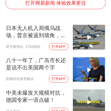
王传君 《披荆斩棘》
打开网易新闻 体验效果更佳
王艺迪无缘横滨赛决赛
泰国：高度重视中国游客旅游体验
日本无人机入局俄乌战
于东来直播和胖东来核心团队开会
场，普京被逼到墙角，这
2025年小学教师减少13.19万
场仗只剩下死战一条路
星空解密站
2782跟贴
打开APP
上海大部迎大暴雨
《龙餐馆》 冲奖
八十一年了，广岛市长还
构建更高水平的全民健身公共服务体系
是说不出美国两个字
陈腕特色体育解说
打开APP
中美未爆发大规模对抗，
德国专家一语点破！