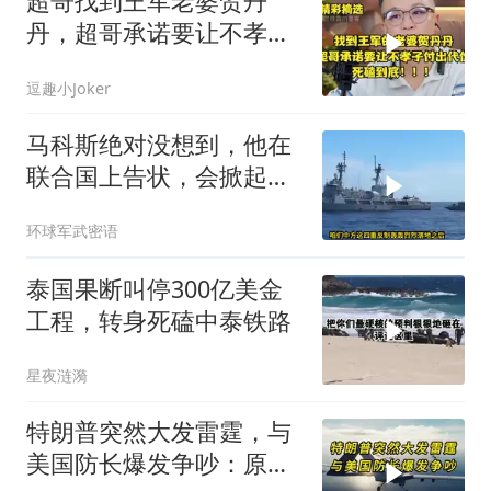
超哥找到王军老婆贺丹
丹，超哥承诺要让不孝子
付出代价，死磕到底
逗趣小Joker
马科斯绝对没想到，他在
联合国上告状，会掀起中
方的4重反制
环球军武密语
泰国果断叫停300亿美金
工程，转身死磕中泰铁路
星夜涟漪
特朗普突然大发雷霆，与
美国防长爆发争吵：原来