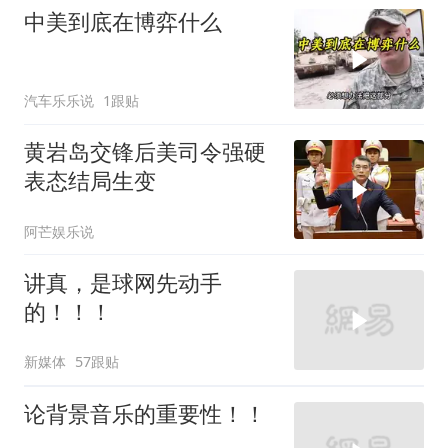
中美到底在博弈什么
汽车乐乐说
1跟贴
黄岩岛交锋后美司令强硬
表态结局生变
阿芒娱乐说
讲真，是球网先动手
的！！！
新媒体
57跟贴
论背景音乐的重要性！！