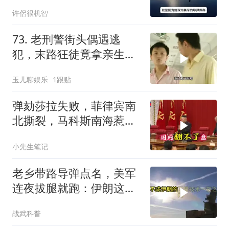
你们都在骗我
许侶很机智
73. 老刑警街头偶遇逃
犯，末路狂徒竟拿亲生儿
子当作人质落网！
玉儿聊娱乐
1跟贴
弹劾莎拉失败，菲律宾南
北撕裂，马科斯南海惹
火，中方水炮教做人
小先生笔记
老乡带路导弹点名，美军
连夜拔腿就跑：伊朗这波
操作把霸权底裤撕了个精
战武科普
光