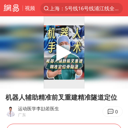
视频
上海：5号线16号线浦江线全线停运
上半年我国经营主体结构持续优化
美媒：美国爱国者导弹库存不足1700枚
上海有出现龙卷潜势
上海全域长途客运班次全部停运
白海豚逼近浙闽沿海
1枚就能让航母瘫痪 轰-6J实力有多强
00:00
00:32
国足U17与阿森纳决赛取消 并列冠军
Play
Ent
full
上门女婿出轨女邻居多年被判重婚罪
机器人辅助精准前叉重建精准隧道定位
今日15时起福州地铁高架区段停运
运动医学李劼若医生
0
广东
王艺迪2-4不敌张本美和止步4强