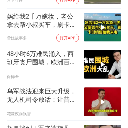
月下守候
打开APP
妈给我2千万嫁妆，老公
拿去帮小叔买车，刷卡时
销售给我来电！
雪姐故事多
打开APP
48小时6万难民涌入，西
班牙丧尸围城，欧洲百年
霸权终极反噬！
保德全
乌军战法迎来巨大升级，
无人机司令放话：让普京
看看，谁才是赢家
花漾夜雨飘雪