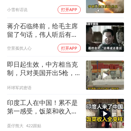
把所有人都拖下水了
小雪有话说
打开APP
蒋介石临终前，给毛主席
留了句话，伟人听后有什
么样的反应？
空景孤扰人心
打开APP
即日起生效，中方相当克
制，只对美国开出5枪，
商务部二号令颁布
环球军武密语
印度工人在中国！累不是
第一感受，饭菜和收入让
他们变了
蛋仔熊大
422跟贴