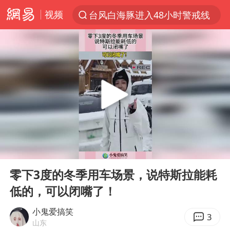
视频
台风白海豚进入48小时警戒线
以“新”破局 首发经济点亮城市消费活力
中方回应是否在太平洋海底开采稀土
宇树科技发行价格150.80元/股
泰国一女公务员妆容引争议 本人回应
外交部发言人就广岛核爆81周年等答记者问
贵州轮胎子公司获美国退税8136万
00:00
00:14
吉林一“温度计大楼”读数爆表
Play
Ent
full
台风白海豚影响中国已成定局
零下3度的冬季用车场景，说特斯拉能耗
低的，可以闭嘴了！
扎哈罗娃批广岛市长不提美国原子弹
27岁女子成组织卖淫集团主犯被通缉
小鬼爱搞笑
3
山东