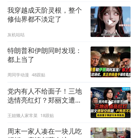
我穿越成天阶灵根，整个
修仙界都不淡定了
灰机咕咕
特朗普和伊朗同时发现：
都上当了
周同学动漫
48跟贴
党内有人不给面子！三地
选情亮红灯？郑丽文遭架
空质疑，卢秀燕不忍了。
王姐懒人家常菜
18跟贴
一起来听听
周末一家人凑在一块儿吃