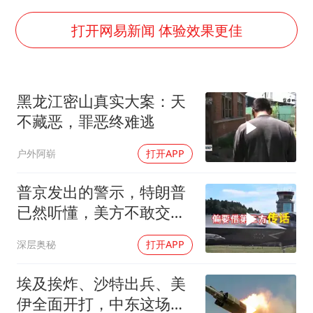
我国编制完成新版全月地质图
U17国足1分钟轰2球
打开网易新闻 体验效果更佳
女子利用漏洞0元薅走3000多件家电
80后女柜员逆袭成4200亿银行副行长
黑龙江密山真实大案：天
24小时不关空调 电费会更低吗
不藏恶，罪恶终难逃
东方甄选被判赔偿江小白30万元
户外阿崭
打开APP
村民谈“梅姨”：叫的其实是“媒姨”
奋进开新局 实干挑大梁
普京发出的警示，特朗普
已然听懂，美方不敢交出
乌方最需之物
深层奥秘
打开APP
埃及挨炸、沙特出兵、美
伊全面开打，中东这场仗