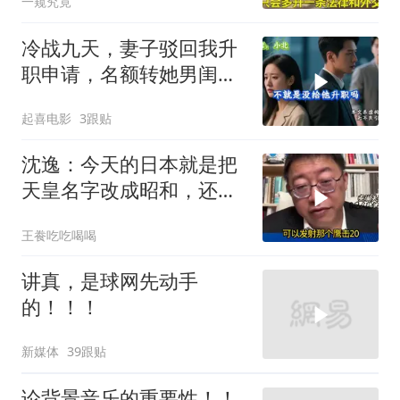
一窥究竟
冷战九天，妻子驳回我升
职申请，名额转她男闺
蜜，我转身办妥1件事
起喜电影
3跟贴
沈逸：今天的日本就是把
天皇名字改成昭和，还是
吃不起饭团子！
王飬吃吃喝喝
讲真，是球网先动手
的！！！
新媒体
39跟贴
论背景音乐的重要性！！