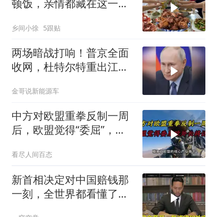
顿饭，亲情都藏在这一饭
一菜里
乡间小徐
5跟贴
两场暗战打响！普京全面
收网，杜特尔特重出江
湖，美国这两处战略支
金哥说新能源车
点，哪个先崩？
中方对欧盟重拳反制一周
后，欧盟觉得“委屈”，欧
外长将访华谈判
看尽人间百态
新首相决定对中国赔钱那
一刻，全世界都看懂了：
不能对华继续天真