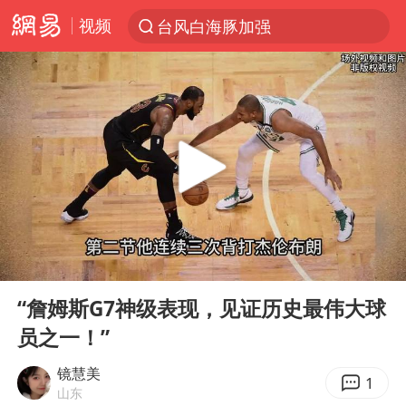
视频
台风白海豚加强
“电影+”如何激发千亿级消费新活力？
福建泉州市委书记张毅恭被查
我国货物贸易进出口超30万亿元
曝韩国足协为外籍裁判员安排色情招待
向鹏0-3不敌张本智和
佛山通报笔试前13被淘汰后5名进体检
00:00
02:19
“新疆阿勒泰八月能滑雪”不实
Play
Ent
full
广东雷州通报特教老师招聘违规事件
“詹姆斯G7神级表现，见证历史最伟大球
员之一！”
“立秋的第一杯奶茶”又爆单了
陈幸同晋级WTT横滨冠军赛8强
镜慧美
1
山东