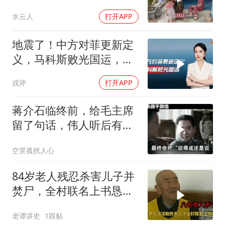
水云人
打开APP
地震了！中方对菲更新定
义，马科斯败光国运，还
剩19万亿债务未还
戎评
打开APP
蒋介石临终前，给毛主席
留了句话，伟人听后有什
么样的反应？
空景孤扰人心
84岁老人残忍杀害儿子并
焚尸，全村联名上书恳求
轻判，得知缘由警察心疼
老谭讲史
1跟贴
落泪