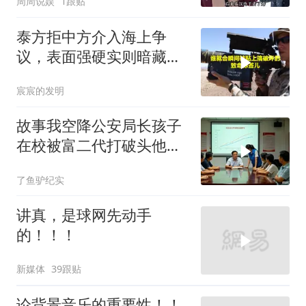
周周说娱
1跟贴
钱？”
泰方拒中方介入海上争
议，表面强硬实则暗藏玄
机
宸宸的发明
故事我空降公安局长孩子
在校被富二代打破头他爹
叫嚣开个价
了鱼驴纪实
讲真，是球网先动手
的！！！
新媒体
39跟贴
论背景音乐的重要性！！