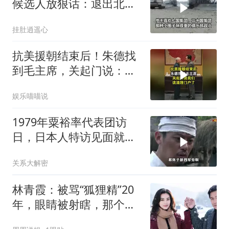
候选人放狠话：退出北
约，和中国合作
挂肚逍遥心
抗美援朝结束后！朱德找
到毛主席，关起门说：我
们该清理门户了
娱乐喵喵说
1979年粟裕率代表团访
日，日本人特访见面就喊
首长好
关系大解密
林青霞：被骂“狐狸精”20
年，眼睛被射瞎，那个男
人只问了一句“谁来出机票