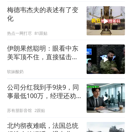
梅德韦杰夫的表述有了变
化
热点一网打尽
81跟贴
伊朗果然聪明：眼看中东
美军顶不住，直接猛击要
害，特朗普怂了
软妹酸奶
公司分红我到手9块9，同
事最低100万，经理还劝
我续签，我笑了：不签了
苏有朋影音馆
2跟贴
北约彻夜难眠，法国总统