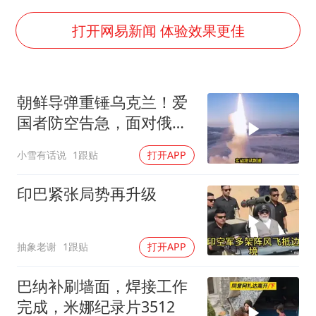
泰国枪击案凶手先杀祖父母后行凶
超颖电子拟投资20.86亿建设新项目
打开网易新闻 体验效果更佳
山东一元代青花杯离奇失踪
国防部：中国军队坚决反制任何闹海挑衅图谋
朝鲜导弹重锤乌克兰！爱
宇树科技中一签需缴款7.54万元
国者防空告急，面对俄朝
两名乘客在飞机上因调节座椅起冲突
联手，泽连斯基到底有多
小雪有话说
1跟贴
打开APP
绝望？
山东潍坊发布大风黄色预警
夯实基础开新局
印巴紧张局势再升级
抽象老谢
1跟贴
打开APP
巴纳补刷墙面，焊接工作
完成，米娜纪录片3512