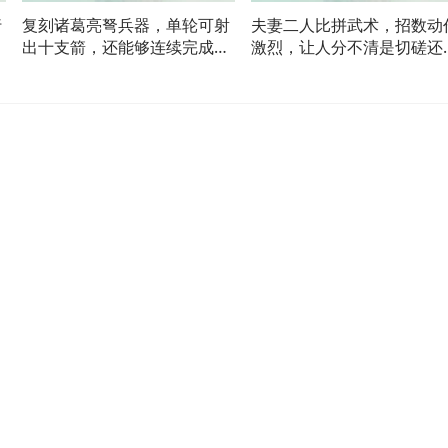
行
复刻诸葛亮弩兵器，单轮可射
夫妻二人比拼武术，招数动
出十支箭，还能够连续完成多
激烈，让人分不清是切磋还
轮射击！
争执！