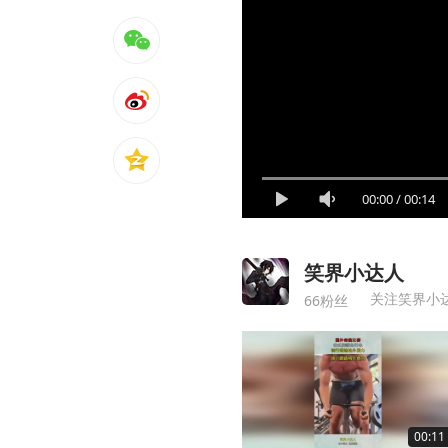
00:00
/
00:14
笑界小达人
关注笑界小
66粉丝
00:11