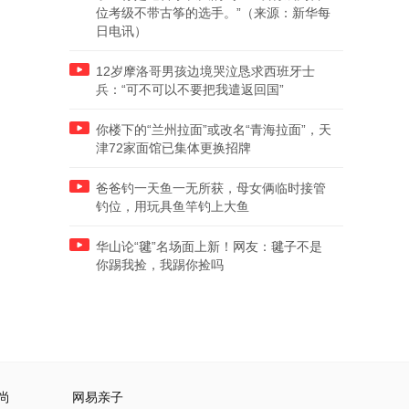
位考级不带古筝的选手。”（来源：新华每
日电讯）
12岁摩洛哥男孩边境哭泣恳求西班牙士
兵：“可不可以不要把我遣返回国”
你楼下的“兰州拉面”或改名“青海拉面”，天
津72家面馆已集体更换招牌
爸爸钓一天鱼一无所获，母女俩临时接管
钓位，用玩具鱼竿钓上大鱼
华山论“毽”名场面上新！网友：毽子不是
你踢我捡，我踢你捡吗
尚
网易亲子