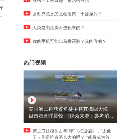
苏格兰工程奇迹：福尔柯克轮
作
调皮女学生找师傅把脉，老中
独属于男人之间的默契，几
是
医也是第一次摸这种脉，挨揍
动作就明白，不喝酒是有原
玄奘究竟是怎么收服第一个徒弟的？
真是轻的！
的！
人类是由鱼类而进化来的？
你的手机可能比马桶还脏？真的假的？
热门视频
美国渔民钓获鲨鱼徒手将其拽回大海
目击者直呼震惊 （视频来源：参考消
息）
博主口技模仿古筝“弹”《枉凝眉》，“太像
了～你是吃古筝长大的吗？”“或将成为首