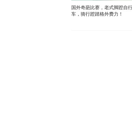
国外奇葩比赛，老式脚蹬自
车，骑行蹬踏格外费力！