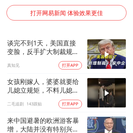
如何把百年大党建设得更加坚强有力
一枚俄导弹都没击落 泽连斯基发声
打开网易新闻 体验效果更佳
多专业取消艺考 文化工作者要有文化
“银行午休1.5小时”留个窗口行不行
谈完不到1天，美国直接
41岁女子为鼓励女儿考上985研究生
变脸，反手扩大制裁规
总书记关心百姓身边这些民生大事
模，43家中企遭殃
真知见
打开APP
女孩刚嫁人，婆婆就要给
儿媳立规矩，不料儿媳不
是好惹的！
二毛追剧
143跟贴
打开APP
来中国避暑的欧洲游客暴
增，大陆并没有特别兴