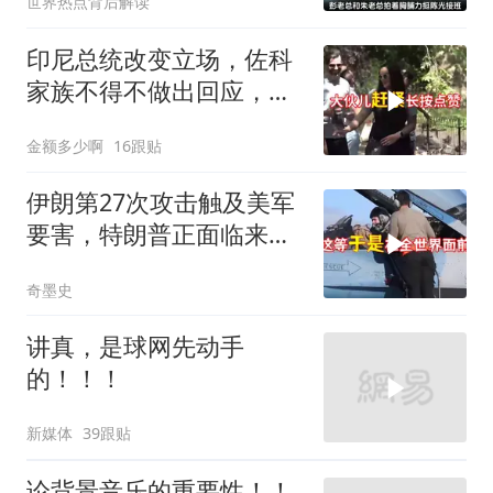
世界热点背后解读
印尼总统改变立场，佐科
家族不得不做出回应，局
势分析
金额多少啊
16跟贴
伊朗第27次攻击触及美军
要害，特朗普正面临来自
三个方向的挑战
奇墨史
讲真，是球网先动手
的！！！
新媒体
39跟贴
论背景音乐的重要性！！