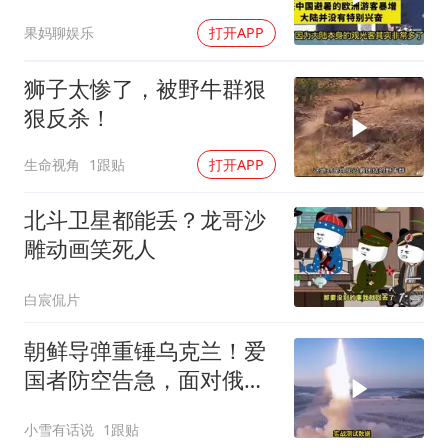
奋！介文汲
果妈聊娱乐
打开APP
狮子太惨了，被野牛群狠
狠反杀！
生命视角
1跟贴
打开APP
北斗卫星都能丢？龙哥沙
雕动画笑死人
白宸侃片
朝鲜导弹重锤乌克兰！爱
国者防空告急，面对俄朝
联手，泽连斯基到底有多
小雪有话说
1跟贴
绝望？