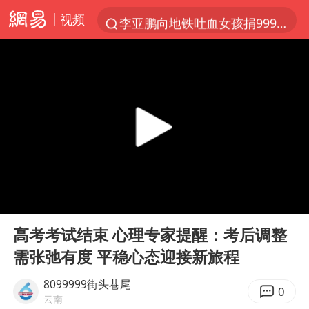
视频
李亚鹏向地铁吐血女孩捐99999元
被泰航拒载中国乘客：免费改签没兑现
台风白海豚可能在浙江登陆
38岁山东财大教授刘海明逝世
因凡蒂诺首次公开道歉
13岁少年白天写作业晚上夜市炒粉
《Monica》填词人黎彼得去世
00:00
02:48
FIFA官方支持因凡蒂诺
Play
Ent
full
陕西柞水遭遇暴雨五千余户群众转移
高考考试结束 心理专家提醒：考后调整
需张弛有度 平稳心态迎接新旅程
谷歌首席科学家Jeff Dean离职创业
人贩子“梅姨”真实姓名曝光
8099999街头巷尾
0
云南