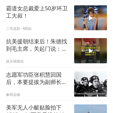
霸道女总裁爱上50岁环卫
工大叔！
二毛追剧
4跟贴
抗美援朝结束后！朱德找
到毛主席，关起门说：我
们该清理门户了
娱乐喵喵说
志愿军功臣张积慧回国
后，本要提拔为副师长，
为何刘亚楼会反对？
象棋远修
美军无人小艇贴脸拍下