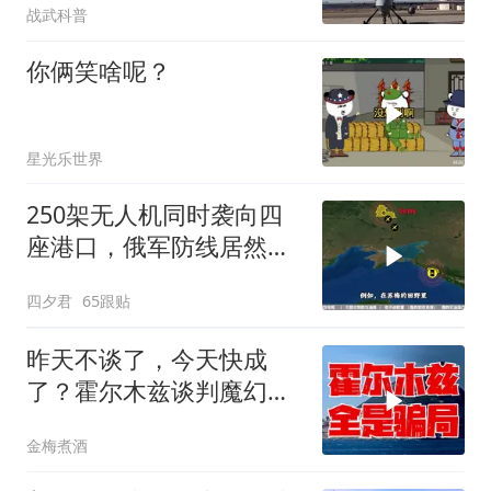
战武科普
你俩笑啥呢？
星光乐世界
250架无人机同时袭向四
座港口，俄军防线居然彻
底瘫痪
四夕君
65跟贴
昨天不谈了，今天快成
了？霍尔木兹谈判魔幻反
转，全是骗局？
金梅煮酒