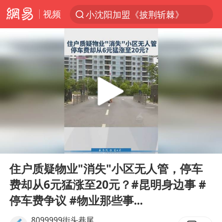
视频
小沈阳加盟《披荆斩棘》
台风“白海豚”登陆 各地各部门全力应对
白海豚雨量超越利奇马、巴威
人形机器人第一股
上海地铁4条线路全线停运
宇树申购 中一签有望赚20万元
4.2平卫生间补漏注胶花1.55万
00:00
00:52
白海豚路径图
Play
Ent
full
武汉3名城管协管员殴打摊主被刑拘
住户质疑物业"消失"小区无人管，停车
费却从6元猛涨至20元？#昆明身边事 #
律师谈贾冰私人饭局被偷拍
停车费争议 #物业那些事...
男子结婚8年3个女儿都不是亲生
8099999街头巷尾