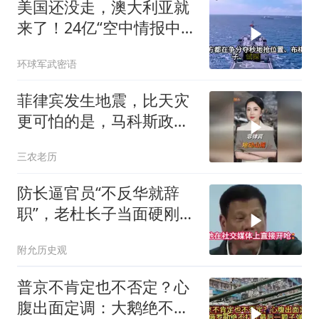
美国还没走，澳大利亚就
来了！24亿“空中情报中
心”刚到手就杀入南海
环球军武密语
菲律宾发生地震，比天灾
更可怕的是，马科斯政府
无底线挑衅中国
三农老历
防长逼官员“不反华就辞
职”，老杜长子当面硬刚：
你凭什么？
附允历史观
普京不肯定也不否定？心
腹出面定调：大鹅绝不打