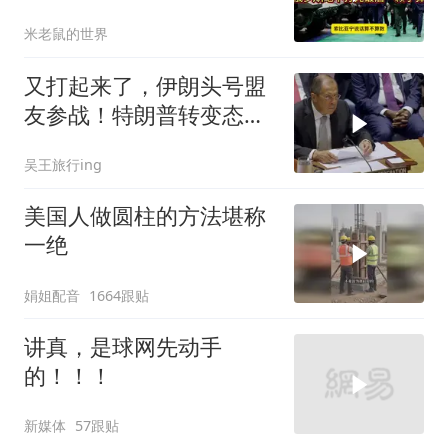
光最后一颗子弹
米老鼠的世界
又打起来了，伊朗头号盟
友参战！特朗普转变态
度，英法德俄选边站
吴王旅行ing
美国人做圆柱的方法堪称
一绝
娟姐配音
1664跟贴
讲真，是球网先动手
的！！！
新媒体
57跟贴