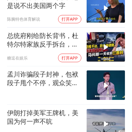
是说不出美国两个字
陈腕特色体育解说
打开APP
总统府刚给防长背书，杜
特尔特家族反手拆台，马
科斯连挨两刀
糖逗在娱乐
打开APP
孟川诈骗段子封神，包袱
段子甩个不停，观众笑到
失态丨脱口秀
伊朗打掉美军王牌机，美
国为何一声不吭