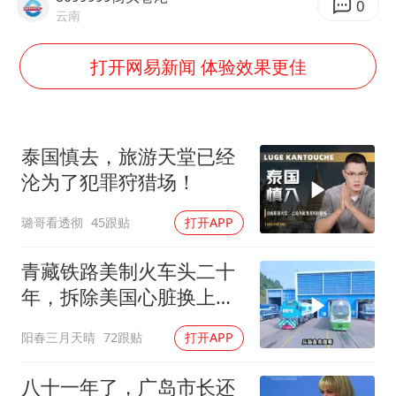
多地银行上调存款利率
0
云南
面对面丨蔡磊：与渐冻症抗争 纵使不敌 也不屈服
打开网易新闻 体验效果更佳
5万小车卖不动 微型代步车集体遇冷
NBA传奇教练老尼尔森去世
手机真会“偷听”我们说话吗
泰国慎去，旅游天堂已经
上半年全球新能源乘用车销量1122万台
沦为了犯罪狩猎场！
加沙约14万栋建筑被完全摧毁
璐哥看透彻
45跟贴
打开APP
从科技创新看开局起步的时与势
青藏铁路美制火车头二十
年，拆除美国心脏换上绿
色电力
阳春三月天晴
72跟贴
打开APP
八十一年了，广岛市长还