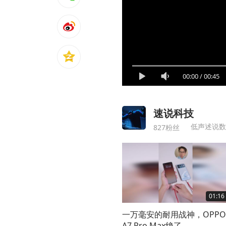
00:00
/
00:45
速说科技
低声述说数
827粉丝
01:16
一万毫安的耐用战神，OPPO
A7 Pro Max绝了