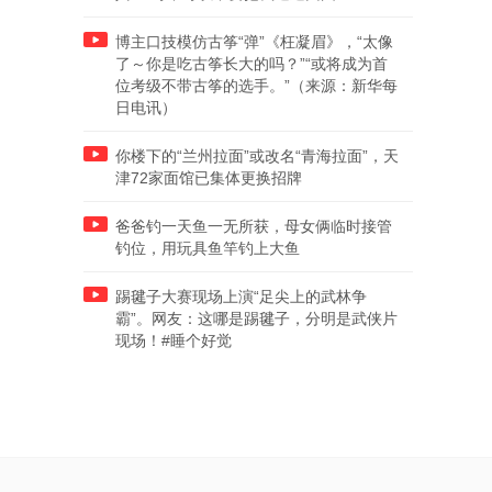
博主口技模仿古筝“弹”《枉凝眉》，“太像
了～你是吃古筝长大的吗？”“或将成为首
位考级不带古筝的选手。”（来源：新华每
日电讯）
你楼下的“兰州拉面”或改名“青海拉面”，天
津72家面馆已集体更换招牌
爸爸钓一天鱼一无所获，母女俩临时接管
钓位，用玩具鱼竿钓上大鱼
踢毽子大赛现场上演“足尖上的武林争
霸”。网友：这哪是踢毽子，分明是武侠片
现场！#睡个好觉