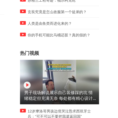
苏格兰工程奇迹：福尔柯克轮
玄奘究竟是怎么收服第一个徒弟的？
人类是由鱼类而进化来的？
你的手机可能比马桶还脏？真的假的？
热门视频
男子现场解说展示自己装修踩的坑 情
绪稳定但充满无奈 每处都有精心设计
但每处都有瑕疵 网友：一开始我没笑
但看到洗手盆我没绷住
12岁摩洛哥男孩边境哭泣恳求西班牙士
兵：“可不可以不要把我遣返回国”