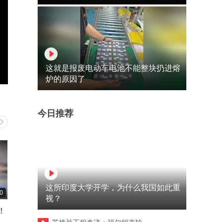
这就是报废电动车电池不能整块扔进熔
炉的原因了
今日推荐
这所印度大学开学，为什么我国如此重
0
01:10
00:22
视？
！
夏天来了，OPPO做了个“冷
新一代疾风散热引擎，OPP
静”透心凉的手机
K15太“风”狂了