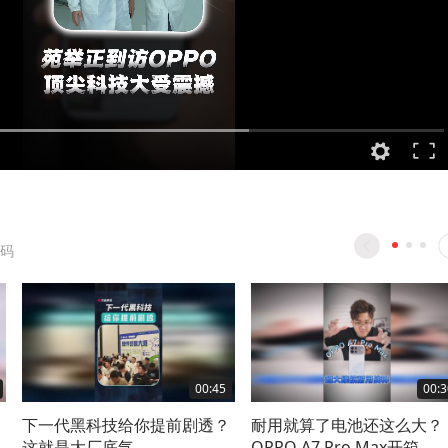
码
00:45
00:3
下一代黑科技给你提前剧透？
耐用就算了电池还这么大？
这就是大厂底气
OPPO A7 Pro Max开箱