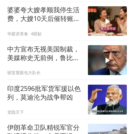
婆婆夸大嫂孝顺我停生活
费，大嫂10天后催转账，
一句话全家愣住
华庭讲美食
4跟贴
中方宣布无视美国制裁，
美媒称史无前例，鲁比
奥：或追加二次制裁
寝室显眼包大队长
印度2596批军货军援以色
列，莫迪沦为战争帮凶
龙隐天下
伊朗革命卫队精锐军官分