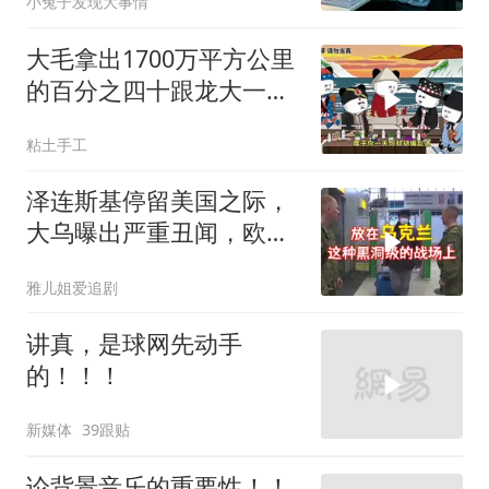
小兔子发现大事情
大毛拿出1700万平方公里
的百分之四十跟龙大一起
开发[震惊][震惊]
粘土手工
泽连斯基停留美国之际，
大乌曝出严重丑闻，欧洲
或彻夜难眠
雅儿姐爱追剧
讲真，是球网先动手
的！！！
新媒体
39跟贴
论背景音乐的重要性！！