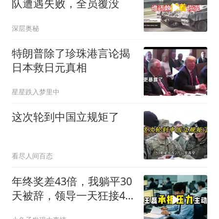
队遭遇失败，全员覆没
深层奥秘
特朗普除了珍珠港言论揭
日本救日元真相
星星跌入梦里中
这次轮到中国立规矩了
看尽人间百态
年终奖差43倍，我躺平30
天被辞，领导一天狂接47
个退单电话