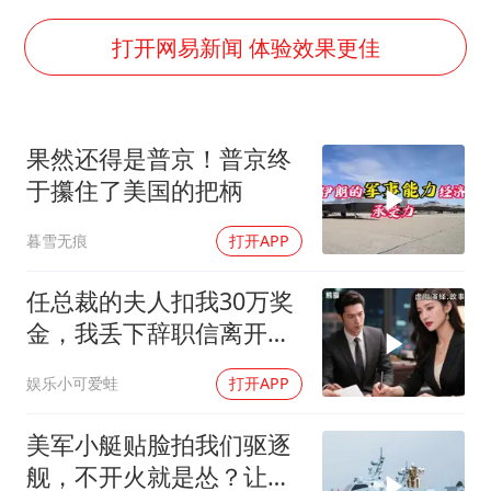
法国下周开始禁止未经同意的电话营销
泰国一女公务员妆容引争议 本人回应
打开网易新闻 体验效果更佳
24小时不关空调 电费会更低吗
村民谈“梅姨”：叫的其实是“媒姨”
果然还得是普京！普京终
中国养老床位“三连降”
于攥住了美国的把柄
哪吒汽车南宁工厂设备降价20%拍卖
暮雪无痕
打开APP
奋进开新局 实干挑大梁
任总裁的夫人扣我30万奖
金，我丢下辞职信离开，
当晚她慌忙问：甲方只和
娱乐小可爱蛙
打开APP
你签约
美军小艇贴脸拍我们驱逐
舰，不开火就是怂？让印