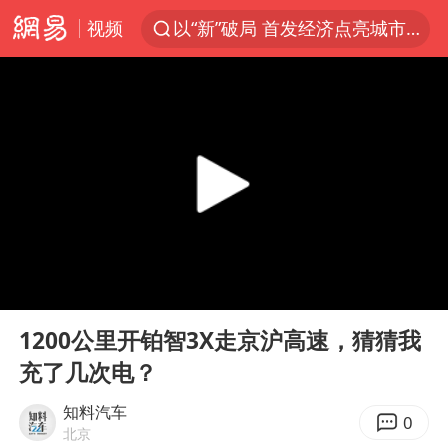
视频
以“新”破局 首发经济点亮城市消费活力
台风白海豚进入48小时警戒线
佛得角门将亮相智利俱乐部主场
中方回应是否在太平洋海底开采稀土
看守所辅警收受10万获刑1年
宇树科技发行价格150.80元/股
宇树科技王兴兴身家有望超200亿元
00:00
08:55
五粮液渠道价一箱上涨近百元
Play
Ent
full
CIA被曝已秘密设立古巴工作组
1200公里开铂智3X走京沪高速，猜猜我
充了几次电？
贵州轮胎子公司获美国退税8136万
U17国足1分钟轰2球
知料汽车
0
北京