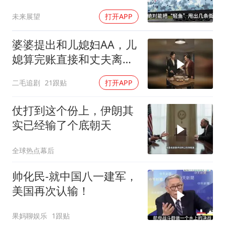
度来教你怎么丢人
未来展望
打开APP
婆婆提出和儿媳妇AA，儿
媳算完账直接和丈夫离
婚！
二毛追剧
21跟贴
打开APP
仗打到这个份上，伊朗其
实已经输了个底朝天
全球热点幕后
帅化民-就中国八一建军，
美国再次认输！
果妈聊娱乐
1跟贴