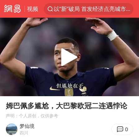
以“新”破局 首发经济点亮城市消费活力
视频
台风白海豚即将进入48小时警戒线
郑国霖回应去景区上班被保安拦下
中央气象台发布台风黄色预警
80后女柜员逆袭成4200亿银行副行长
感觉全东北都在等7号
扎哈罗娃批广岛市长不提美国原子弹
女子利用漏洞0元薅走3000多件家电
00:00
00:49
金饰克价大幅跳涨
Play
Ent
full
姆巴佩多尴尬，大巴黎欧冠二连遇悖论
多地要求领导干部带头休假
声明：个人原创，仅供参考
对话重庆地铁吐血女孩
梦仙境
0
关之琳否认与27岁模特的恋情
四川