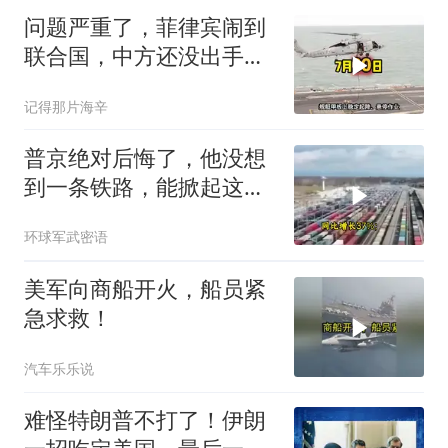
问题严重了，菲律宾闹到
联合国，中方还没出手，
东盟两国先出手了
记得那片海辛
普京绝对后悔了，他没想
到一条铁路，能掀起这么
大的风浪，中亚格局彻底
环球军武密语
改写
美军向商船开火，船员紧
急求救！
汽车乐乐说
难怪特朗普不打了！伊朗