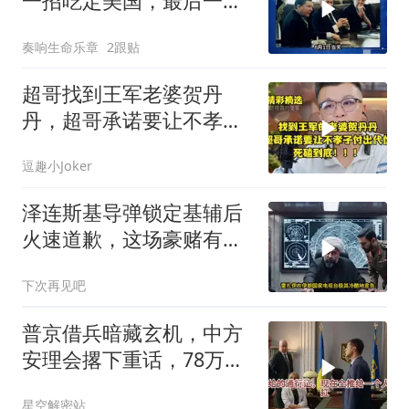
一招吃定美国，最后一
刻，美司令亲自上书
奏响生命乐章
2跟贴
超哥找到王军老婆贺丹
丹，超哥承诺要让不孝子
付出代价，死磕到底
逗趣小Joker
泽连斯基导弹锁定基辅后
火速道歉，这场豪赌有多
疯狂？
下次再见吧
普京借兵暗藏玄机，中方
安理会撂下重话，78万件
武器去向成谜
星空解密站