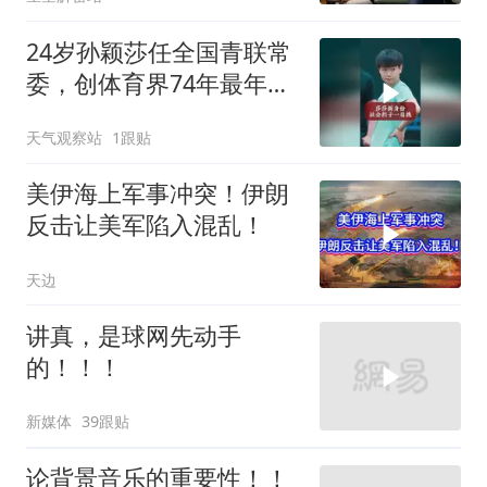
24岁孙颖莎任全国青联常
委，创体育界74年最年轻
纪录
天气观察站
1跟贴
美伊海上军事冲突！伊朗
反击让美军陷入混乱！
天边
讲真，是球网先动手
的！！！
新媒体
39跟贴
论背景音乐的重要性！！