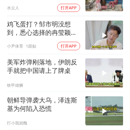
3513
水云人
打开APP
鸡飞蛋打？邹市明没想
到，悉心选择的冉莹颖，
击碎了他最后的体面
小尹体育
1跟贴
打开APP
美军炸弹刚落地，伊朗反
手就把中国请上了牌桌
铁甲雄狮
朝鲜导弹袭大乌，泽连斯
基为何陷入恐慌
打小我就醜