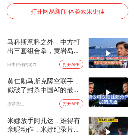
村民谈“梅姨”：叫的其实是“媒姨”
打开网易新闻 体验效果更佳
中方回应日本广岛核爆81周年
中国五箭齐发反制美国
韩国到底有多热
马科斯意料之外，中方打
出三套组合拳，黄岩岛将
龚宝冬烈士安葬仪式举行
迎来剧终时刻
中国经济展现强大韧性和活力
田中耕作的老农
打开APP
黄仁勋马斯克隔空联手，
戳破了封杀中国AI的最大
谎言
原梦叁生
打开APP
米娜放手阿扎达，难得有
亲昵动作，米娜纪录片