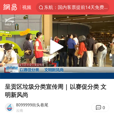
视频
东航：国内客票提前14天免费退改
台风白海豚中心风力增强
向鹏0-3不敌张本智和
百花奖开幕式
四川宜宾高县4.9级地震致1死
广东雷州通报特教老师招聘违规事件
“新疆阿勒泰八月能滑雪”不实
00:00
02:11
刘国正说向鹏打得很窝囊
Play
Ent
full
我国外贸延续良好增长态势
呈贡区垃圾分类宣传周 | 以赛促分类 文
明新风尚
陈幸同晋级WTT横滨冠军赛8强
国防部：中国军队坚决反制任何闹海挑衅图谋
8099999街头巷尾
0
云南