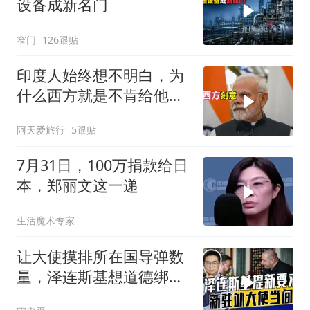
设备成新名门
窄门
126跟贴
印度人始终想不明白，为
什么西方就是不肯给他们
一个大国的体面
阿天爱旅行
5跟贴
7月31日，100万捐款给日
本，郑丽文这一递
生活魔术专家
让大使摸排所在国导弹数
量，泽连斯基想道德绑架
援乌国，黔驴技穷