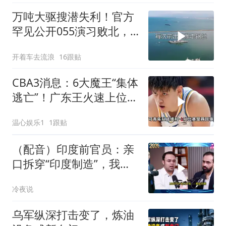
万吨大驱搜潜失利！官方
罕见公开055演习败北，
水下破局不容易
开着车去流浪
16跟贴
CBA3消息：6大魔王“集体
逃亡”！广东王火速上位，
王牌锋线回归
温心娱乐1
1跟贴
（配音）印度前官员：亲
口拆穿“印度制造”，我们
只有组装能力，算不上真
冷夜说
正的工业制造
乌军纵深打击变了，炼油