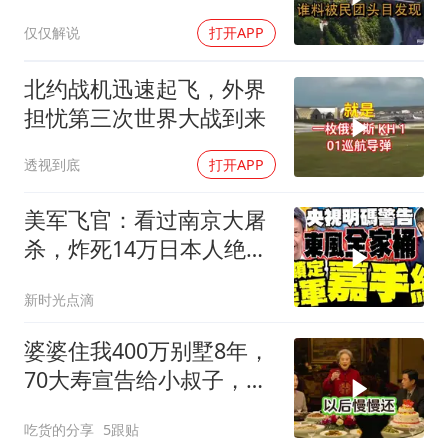
被民团头目发现
仅仅解说
打开APP
北约战机迅速起飞，外界
担忧第三次世界大战到来
透视到底
打开APP
美军飞官：看过南京大屠
杀，炸死14万日本人绝不
后悔！
新时光点滴
婆婆住我400万别墅8年，
70大寿宣告给小叔子，
我：天没黑你做梦呢？
吃货的分享
5跟贴