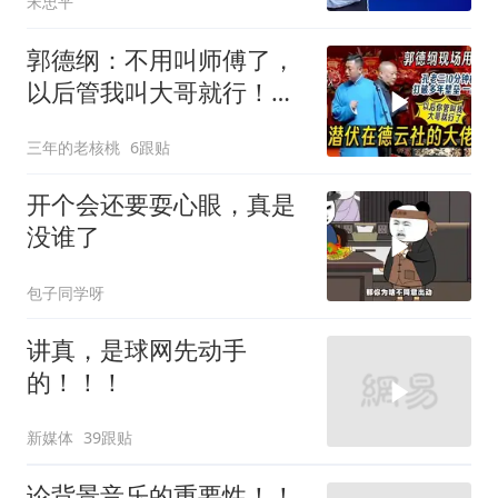
宋忠平
郭德纲：不用叫师傅了，
以后管我叫大哥就行！孔
云龙一战惊呆老郭
三年的老核桃
6跟贴
开个会还要耍心眼，真是
没谁了
包子同学呀
讲真，是球网先动手
的！！！
新媒体
39跟贴
论背景音乐的重要性！！