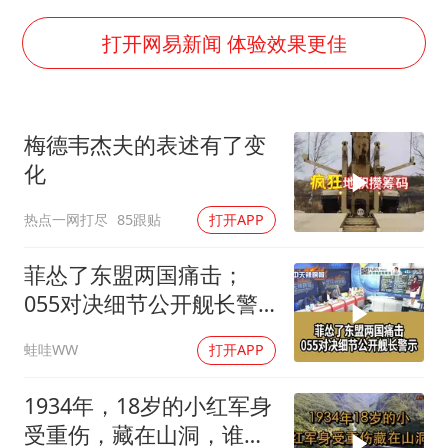
宇树科技中一签需缴款7.54万元
两名乘客在飞机上因调节座椅起冲突
打开网易新闻 体验效果更佳
女儿为争财产堵门阻挠父亲出殡
今日立秋你咬秋了吗
梅德韦杰夫的表述有了变
“今天得有40℃了吧 为啥还不预警”
化
夯实基础开新局
热点一网打尽
85跟贴
打开APP
菲怂了东盟两国痛击；
055对决细节公开舰长警
示｜帅化民.孙大千.谢寒
蛙哇WW
打开APP
冰｜辣晚报20260805
1934年，18岁的小红军身
受重伤，藏在山洞，谁料