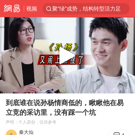
视频
聚“绿”成势，结构转型活力足
80后女柜员逆袭成4200亿银行副行长
郑国霖回应去景区上班被保安拦下
金饰克价大幅跳涨
台风白海豚可能在浙闽沿海登陆
多地要求领导干部带头休假
24小时不关空调 电费会更低吗
00:00
02:52
龚宝冬烈士安葬仪式举行
Play
Ent
full
女子利用漏洞0元买了3千台电器
到底谁在说孙杨情商低的，瞅瞅他在易
立竞的采访里，没有踩一个坑
浙江舟山21条水上客运航线停航
声明：个人原创，仅供参考
今年4位周星驰电影配角去世
秦大仙