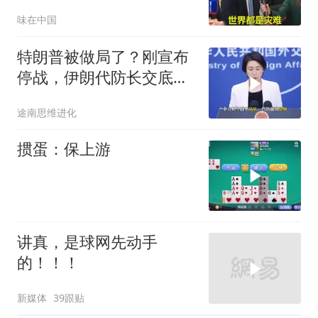
枪，美国趁火打劫
味在中国
特朗普被做局了？刚宣布
停战，伊朗代防长交底，
中国预判果真应验
途南思维进化
掼蛋：保上游
讲真，是球网先动手
的！！！
新媒体
39跟贴