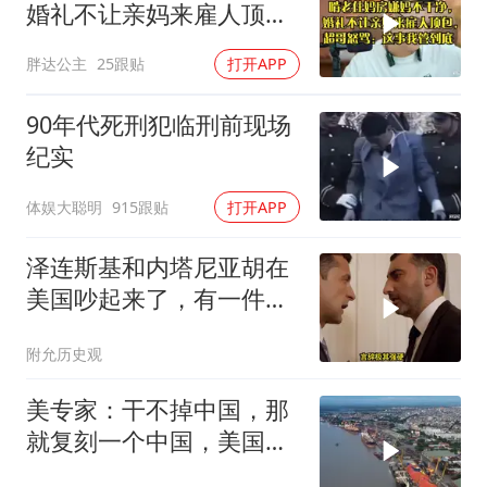
婚礼不让亲妈来雇人顶
包，超哥怒骂
胖达公主
25跟贴
打开APP
90年代死刑犯临刑前现场
纪实
体娱大聪明
915跟贴
打开APP
泽连斯基和内塔尼亚胡在
美国吵起来了，有一件事
让他俩都很愤怒
附允历史观
美专家：干不掉中国，那
就复刻一个中国，美国看
上了这两个国家