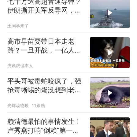
七十万造高超音速导弹？
伊朗撕开美军反导网，炸
出中国工业底牌
王同学来了
高市早苗要带日本走老
路？一旦开战，一亿人后
事都安排好了
虎说虎侃本人
平头哥被毒蛇咬疯了，强
抢毒蜥蜴的蛋没想到老婆
被鬣狗围攻调戏！
光辉动物暖
11跟贴
赖清德最怕的事情发生！
卢秀燕打响“倒赖”第一