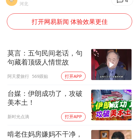
号召领导带头休假 是大家不想休吗
4
河北
中国五箭齐发反制美国
打开网易新闻 体验效果更佳
律师称“梅姨”若满75岁或不适用死刑
《歌手》歌王之战帮唱嘉宾官宣
要给全体职工“应休尽休”的底气
莫言：五句民间老话，句
空调发明出来竟然不是为了给人降温
句藏着顶级人情世故
中国经济展现强大韧性和活力
阿天爱旅行
569跟贴
打开APP
台媒：伊朗成功了，攻破
美本土！
新时光点滴
打开APP
啃老住妈房嫌妈不干净，