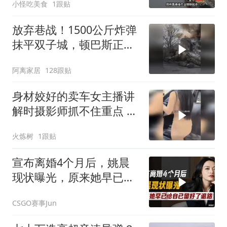
小怪吃美食
1跟贴
放弃巷战！1500公斤炸弹
抹平双子城，顿巴斯正变
成一场拆城游戏
阿离家居
128跟贴
身材姣好的卖车女主播讲
解时摄影师抓不住重点 女
主播当场怒斥
火炼树
1跟贴
宣布离婚4个月后，姚晨
现状曝光，原来她早已给
自己留好了退路
CSGO赛事Jun