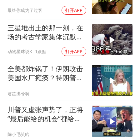
局
最终你成为了过客
打开APP
三星堆出土的那一刻，在
场的考古学家集体沉默
了，颠覆所有人的认知
动物星球说K
1跟贴
打开APP
全美都炸锅了！伊朗攻击
美国水厂瘫痪？特朗普却
先把锅甩给民主党
君笙拂兮啊
川普又虚张声势了，正将
“最后能给的机会”都给伊
朗！台媒点评
陈小毛笑哈