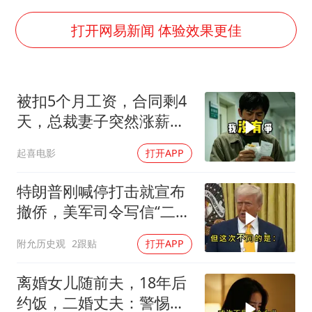
女子利用漏洞0元薅走3000多件家电
24小时不关空调 电费会更低吗
打开网易新闻 体验效果更佳
“China Cool”成海外热词
把党建设得更加坚强有力
被扣5个月工资，合同剩4
41岁女子为鼓励女儿考上985研究生
天，总裁妻子突然涨薪续
奋进开新局 实干挑大梁
签，我递辞呈她慌了
起喜电影
打开APP
特朗普刚喊停打击就宣布
撤侨，美军司令写信“二选
一”，伊朗这回还会上当
附允历史观
2跟贴
打开APP
吗？
离婚女儿随前夫，18年后
约饭，二婚丈夫：警惕骗