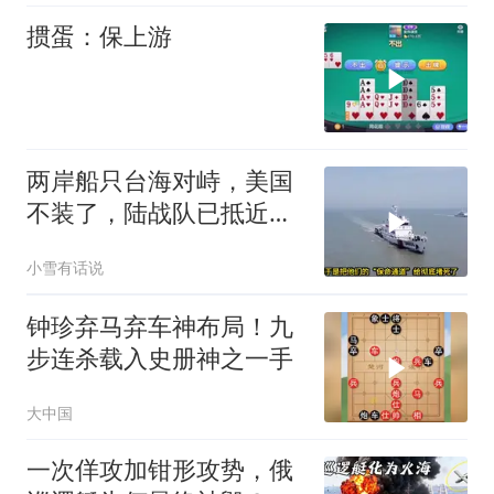
掼蛋：保上游
两岸船只台海对峙，美国
不装了，陆战队已抵近台
岛，日本也介入了
小雪有话说
钟珍弃马弃车神布局！九
步连杀载入史册神之一手
大中国
一次佯攻加钳形攻势，俄