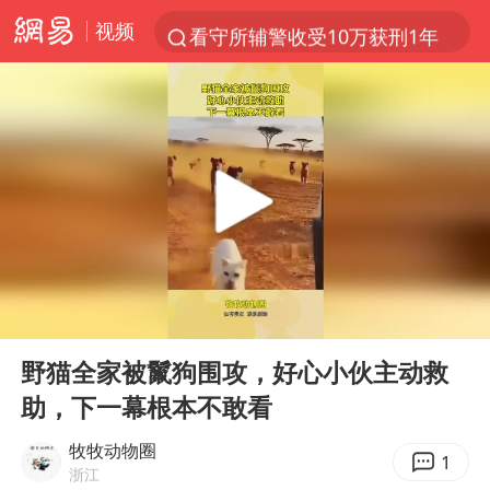
视频
看守所辅警收受10万获刑1年
中方回应是否在太平洋海底开采稀土
陈熠被张本美和连扳三局逆转
佛得角门将亮相智利俱乐部主场
深圳地面沉降致车辆损坏系谣言
宇树科技发行价格150.80元/股
泰国一女公务员妆容引争议 本人回应
00:00
00:12
27岁女子成组织卖淫集团主犯被通缉
Play
Ent
full
哪吒汽车南宁工厂设备降价20%拍卖
野猫全家被鬣狗围攻，好心小伙主动救
助，下一幕根本不敢看
法国将禁止“未经同意的电话营销”
吉林一“温度计大楼”读数爆表
牧牧动物圈
1
浙江