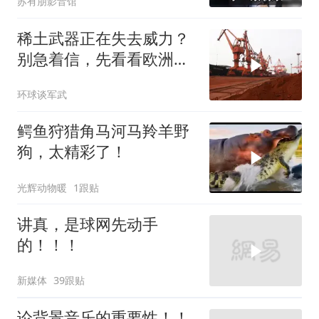
苏有朋影音馆
稀土武器正在失去威力？
别急着信，先看看欧洲军
工现在急成啥样了
环球谈军武
鳄鱼狩猎角马河马羚羊野
狗，太精彩了！
光辉动物暖
1跟贴
讲真，是球网先动手
的！！！
新媒体
39跟贴
论背景音乐的重要性！！