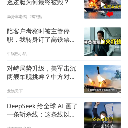
巡逻艇为何最终被毁？
局势车老鸭
28跟贴
陪客户考察时被主管停
职，我转身订了高铁票。
2小时后总监急疯了：12
牛锅巴小钒
亿合同没你根本签不了
对峙局势升级，美军击沉
两艘军舰挑衅？中方对美
亮出“杀手锏”
龙隐天下
DeepSeek 给全球 AI 画了
一条斩杀线：这条线以下
的，趁早都别干了！