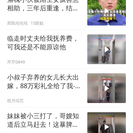
相助，三年后重逢，结局
太暖了
郑凯伦伦伦
15跟贴
临走时丈夫给我抚养费，
可我还是不能原谅他
芹芹0849
小叔子弃养的女儿长大出
嫁，88万彩礼全给了我-情
感
枕月综艺
妹妹被小三打了，哥嫂知
道后立马赶去！这暴脾
气，必须给妹妹撑腰