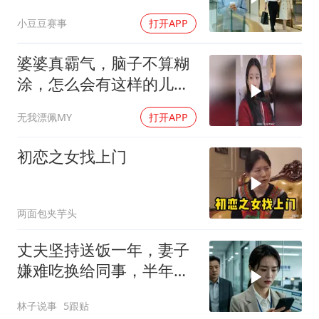
当场变脸
小豆豆赛事
打开APP
婆婆真霸气，脑子不算糊
涂，怎么会有这样的儿媳
妇，不懂感恩
无我漂佩MY
打开APP
初恋之女找上门
两面包夹芋头
丈夫坚持送饭一年，妻子
嫌难吃换给同事，半年后
体检唯独二人健康
林子说事
5跟贴