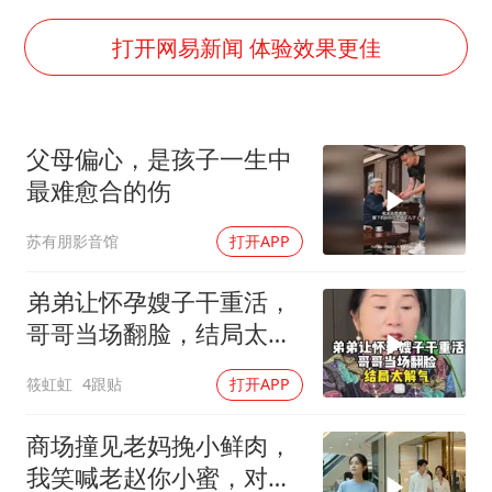
以军士兵把枪口对准中国记者
打开网易新闻 体验效果更佳
上门女婿出轨女邻居多年被判重婚罪
韩军前线部队连曝丑闻
父母偏心，是孩子一生中
《龙餐馆》 冲奖
最难愈合的伤
笔试第一被劝弃考涉事副校长被撤职
苏有朋影音馆
打开APP
构建更高水平的全民健身公共服务体系
奋力开创中国式现代化建设新局面
弟弟让怀孕嫂子干重活，
哥哥当场翻脸，结局太解
气！
筱虹虹
4跟贴
打开APP
商场撞见老妈挽小鲜肉，
我笑喊老赵你小蜜，对方