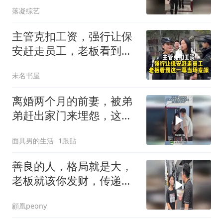
落凝综艺
主管克扣工资，强行让保
安赶走员工，老板看到这
一幕当场发飙！
未名书屋
离婚两个月的前妻，被弟
弟赶出家门来埋怨，这做
法太解气了！
面具男的生活
1跟贴
善良的人，格局就是大，
老板就该你发财，传递正
能量
顧凰peony