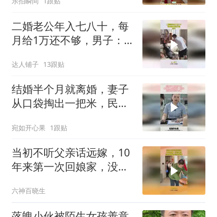
乐拍瞬间
1跟贴
二婚老公年入七八十，每
月给1万还不够，男子：
离开我你分文没有
达人铺子
13跟贴
结婚半个月就离婚，妻子
从口袋掏出一把米，民政
局直接不劝了
宛如开心果
1跟贴
当初不听父亲话远嫁，10
年来第一次回娘家，没想
到爸爸竟然这样做
六神百晓生
落魄小伙被陌生女孩善意