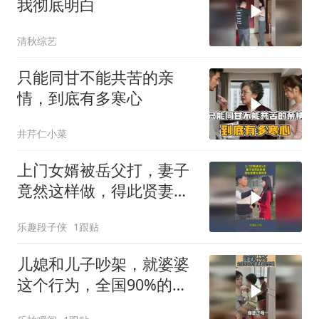
我彻底明白
清秋综艺
只能同甘不能共苦的亲
情，到底有多寒心
井芹仁小菜
上门女婿被岳父打，妻子
竟然这样做，得此贤妻夫
复何求
乐趣段子侠
1跟贴
儿媳和儿子吵架，就婆婆
这个行为，全国90%的婆
婆都走不到！