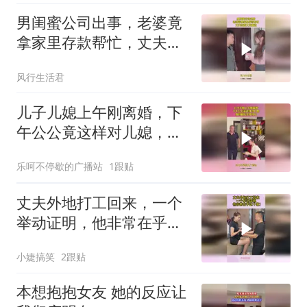
男闺蜜公司出事，老婆竟
拿家里存款帮忙，丈夫吃
醋大发雷霆
风行生活君
儿子儿媳上午刚离婚，下
午公公竟这样对儿媳，爱
到最后全凭良心
乐呵不停歇的广播站
1跟贴
丈夫外地打工回来，一个
举动证明，他非常在乎这
个家！
小婕搞笑
2跟贴
本想抱抱女友 她的反应让