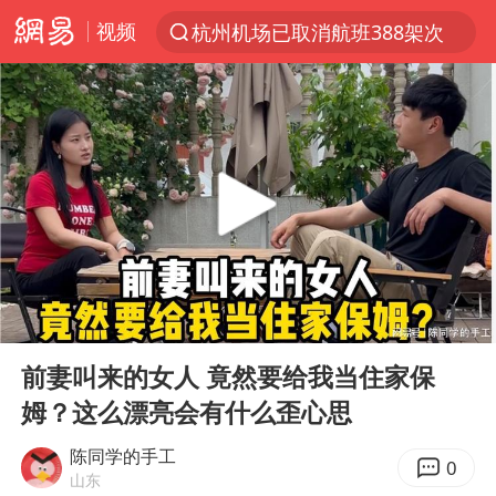
杭州机场已取消航班388架次
视频
上半年我国经营主体结构持续优化
白海豚将给京津冀带来大暴雨
刘嘉玲晒与周星驰合照
《披荆斩棘2026》阵容官宣
上海有出现龙卷潜势
国足U17与阿森纳决赛取消 并列冠军
00:00
08:06
香港高温刷新历史纪录
Play
Ent
女子发现前夫婚内与第三者育子
full
前妻叫来的女人 竟然要给我当住家保
王艺迪无缘横滨赛决赛
姆？这么漂亮会有什么歪心思
2025年小学教师减少13.19万
陈同学的手工
0
山东
王艺迪2-4不敌张本美和止步4强