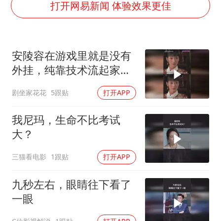
曝美拒绝乌增购“爱国者”导弹请求
打开网易新闻 体验效果更佳
公司“上四休三”但要降薪1000元
改名后的“青海拉面”店
安陵容在游戏里就是没有
女孩南太行山失联超11天 直击搜寻
外挂，纯靠技术流起家的
中国女篮热身赛7日将战尼日利亚
玩家
剧坐家花花
5跟贴
打开APP
东方之约 相约未来
我尼玛，生命不比考试
大？
三猫看电影
1跟贴
打开APP
九秒左右，眼睛往下看了
一眼