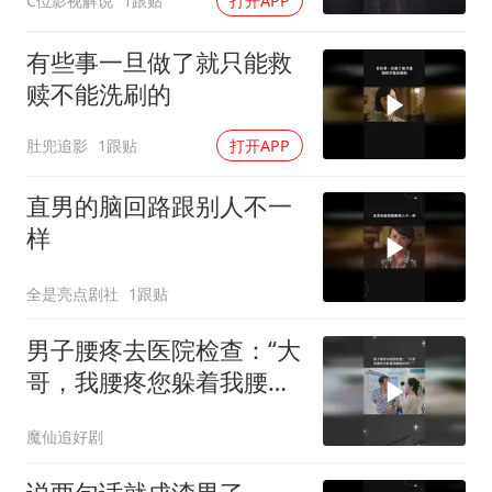
C位影视解说
1跟贴
打开APP
有些事一旦做了就只能救
赎不能洗刷的
肚兜追影
1跟贴
打开APP
直男的脑回路跟别人不一
样
全是亮点剧社
1跟贴
男子腰疼去医院检查：“大
哥，我腰疼您躲着我腰查
的吗？”
魔仙追好剧