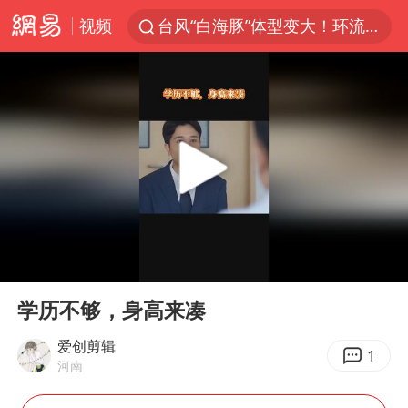
视频
台风“白海豚”体型变大！环流面积接近13个浙江那么大
女子开一天一夜空调后二氧化碳中毒
汪峰阻止14岁女儿买大牌
我国货物贸易进出口超30万亿元
泰国校园枪击案死亡人数升至7人
泰国枪击案凶手先杀祖父母后行凶
王力宏演唱会黄牛带观众藏匿被查获
00:00
01:43
带薪错峰休假通知引争议 河南回应
Play
Ent
full
四川宜宾市高县发生4.9级地震
学历不够，身高来凑
陕西省委书记赶赴柞水县杏坪镇
爱创剪辑
1
河南
女孩摆摊卖菌子时收到北大通知书