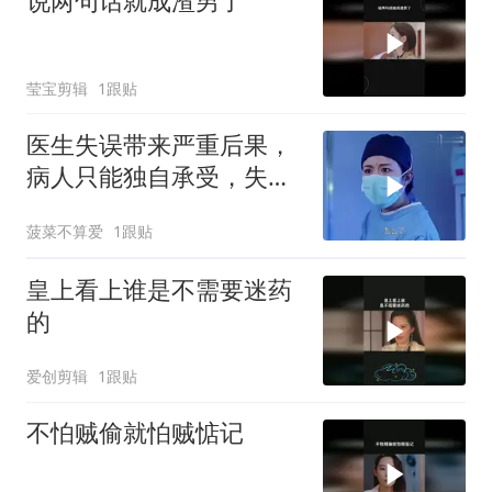
说两句话就成渣男了
莹宝剪辑
1跟贴
医生失误带来严重后果，
病人只能独自承受，失误
责任谁来承担
菠菜不算爱
1跟贴
皇上看上谁是不需要迷药
的
爱创剪辑
1跟贴
不怕贼偷就怕贼惦记