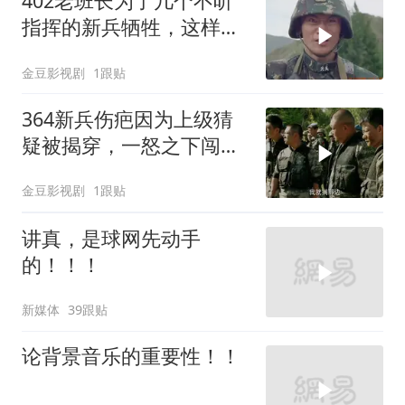
402老班长为了几个不听
指挥的新兵牺牲，这样做
值吗？
金豆影视剧
1跟贴
364新兵伤疤因为上级猜
疑被揭穿，一怒之下闯进
考核雷场
金豆影视剧
1跟贴
讲真，是球网先动手
的！！！
新媒体
39跟贴
论背景音乐的重要性！！