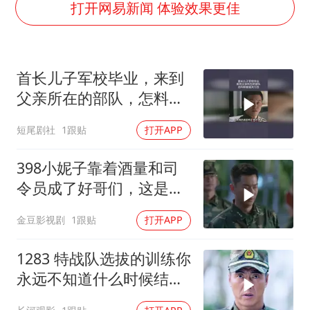
打开网易新闻 体验效果更佳
河南：领导干部要带头休假
中方公布5项对美反制措施
男子出狱前8天被改判死缓
首长儿子军校毕业，来到
13岁少年白天写作业晚上夜市炒粉
父亲所在的部队，怎料却
被姐夫打压
四预警齐发！双台风影响多个海域
短尾剧社
1跟贴
打开APP
华为新款折叠屏电脑24999元起
398小妮子靠着酒量和司
坚持党全面领导和党中央集中统一领导
令员成了好哥们，这是什
么事儿
金豆影视剧
1跟贴
打开APP
1283 特战队选拔的训练你
永远不知道什么时候结束
根本没有喘息的机会