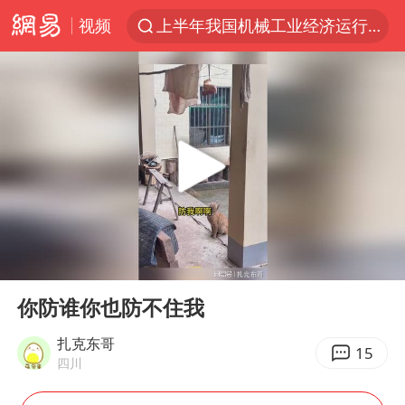
视频
上半年我国机械工业经济运行稳中有进
官方通报教师招聘笔试前13名被淘汰
河南撤回“领导带薪错峰休假”通知
泰国枪击案凶手先杀祖父母后行凶
A股三大股指收涨
台风“白海豚”体型变大！环流面积接近13个浙江那么大
宇树科技中一签需缴款7.54万元
00:00
00:43
泰国校园枪击案死亡人数升至7人
Play
Ent
full
四川宜宾市高县发生4.9级地震
你防谁你也防不住我
“立秋的第一杯奶茶”又爆单了
扎克东哥
15
四川
国防部：中国军队坚决反制任何闹海挑衅图谋