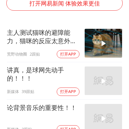
台湾海峡南口北上船舶实施交通管制
打开网易新闻 体验效果更佳
方程豹钛9新车申报
瑞众保险员工爆料公司违规行为
主人测试猫咪的避障能
向鹏0-3不敌张本智和
力，猫咪的反应太意外，
命案逃犯躲进深山21年活得像野人
直接笑不活了
荒野动物圈
2跟贴
打开APP
Meta重新支棱起来了吗
东方之约 相约未来
讲真，是球网先动手
的！！！
新媒体
39跟贴
打开APP
论背景音乐的重要性！！