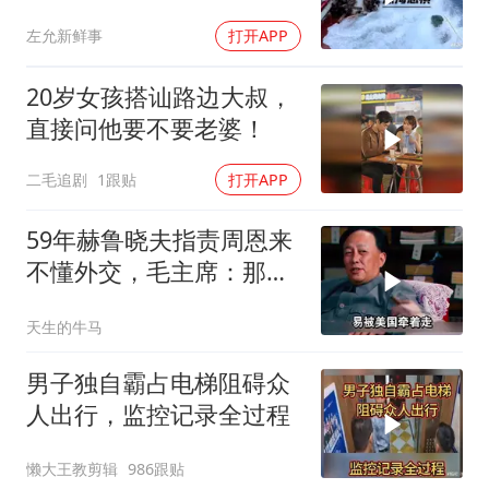
真实的狂风巨浪！
左允新鲜事
打开APP
20岁女孩搭讪路边大叔，
直接问他要不要老婆！
二毛追剧
1跟贴
打开APP
59年赫鲁晓夫指责周恩来
不懂外交，毛主席：那我
也送你一顶帽子
天生的牛马
男子独自霸占电梯阻碍众
人出行，监控记录全过程
懒大王教剪辑
986跟贴