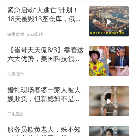
紧急启动“大逃亡”计划！
18天被毁13座仓库，俄电
商巨头被逼无奈，出此下
铁甲雄狮
263跟贴
策
【崔哥天天侃8/3】靠着这
六大优势，美国科技领军
全世界
北美崔哥
婚礼现场婆婆一家人被大
嫂欺负，但新媳妇不是好
惹的！
二毛追剧
服务员欺负老人，殊不知