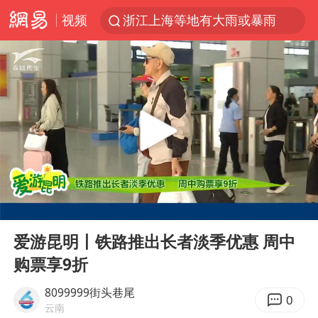
视频
浙江上海等地有大雨或暴雨
新疆优化调整景区内自驾服务费
上四休三，但降薪1000元，你接受吗？
黄金牛市回来了吗
情侣平潭拍日出坠崖1死1伤
台当局重金为“台独”织“皇帝新衣”
白海豚将正面袭击贯穿浙江
00:00
05:24
微信又有新功能，你可以“撤回”你的撤回了！
Play
Ent
full
几元成本的AI广告导致千万市值蒸发
爱游昆明丨铁路推出长者淡季优惠 周中
购票享9折
《欢迎来龙餐馆》口碑
杭州全市有序停课
8099999街头巷尾
0
云南