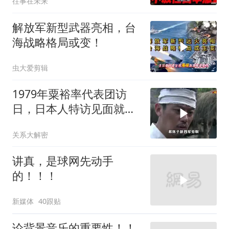
往事在未来
解放军新型武器亮相，台
海战略格局或变！
虫大爱剪辑
1979年粟裕率代表团访
日，日本人特访见面就喊
首长好
关系大解密
讲真，是球网先动手
的！！！
新媒体
40跟贴
论背景音乐的重要性！！