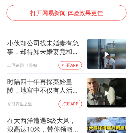
商场现钱学森巨幅海报 负责人回应
“不怕六爷挂得多 就怕六爷挂一颗”
打开网易新闻 体验效果更佳
全民健身事业高质量发展
WTT瑞典大满贯女单签表出炉
小伙却公司找未婚妻有急
36岁男演员成景区NPC后人气爆棚
事，却得知未婚妻竟和别
乐享全民健身 共筑健康中国
人订婚！
二毛追剧
1跟贴
打开APP
时隔四十年再探秦始皇
陵，地宫中不仅有人活
动，还发现了九层高楼
今日养生之道
打开APP
在大西洋遭遇8级大风，
浪高达10米，带你领略最