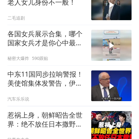
老人女儿身份不一般！
二毛追剧
各国女兵展示合集，哪个
国家女兵才是你心中最飒
的？
秘密大爆炸
590跟贴
中东11国同步拉响警报！
美使馆集体发警告，伊朗
导弹刚袭美军基地
汽车乐乐说
惹祸上身，朝鲜昭告全世
界：绝不放任日本撒野！
高市还能硬撑多久