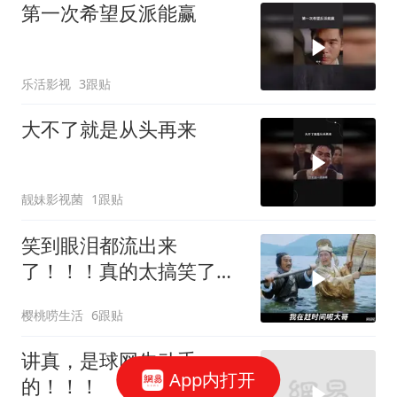
第一次希望反派能赢
乐活影视
3跟贴
大不了就是从头再来
靓妹影视菌
1跟贴
笑到眼泪都流出来
了！！！真的太搞笑了！
星爷不愧是第一喜剧之王
樱桃唠生活
6跟贴
讲真，是球网先动手
App内打开
的！！！