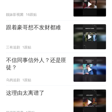
靓妹影视菌
16跟贴
跟着豪哥想不发财都难
三有追剧
1跟贴
不信同事信外人？还是匪
徒？
乌鸦追剧
1跟贴
这理由太离谱了