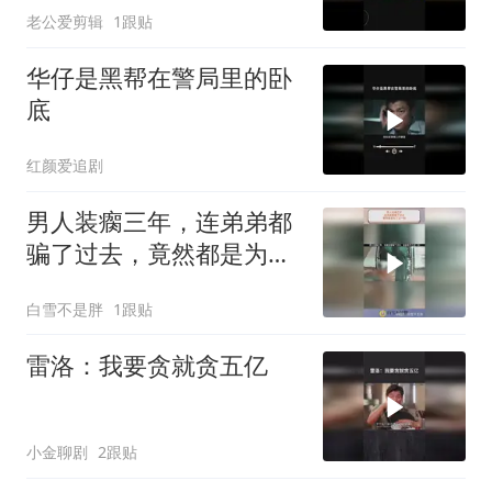
老公爱剪辑
1跟贴
华仔是黑帮在警局里的卧
底
红颜爱追剧
男人装瘸三年，连弟弟都
骗了过去，竟然都是为了
这一刻！
白雪不是胖
1跟贴
雷洛：我要贪就贪五亿
小金聊剧
2跟贴