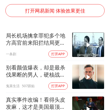
陈幸同晋级WTT横滨冠军赛8强
国防部：坚决反制任何闹海挑衅图谋
打开网易新闻 体验效果更佳
宇树科技中一签需缴款7.54万元
广东雷州通报特教老师招聘违规事件
局长机场擒拿罪犯多个地
两名乘客在飞机上因调节座椅起冲突
方高官前来阳拦结局更引
AI会终结印度“外包神话”吗
出惊天警匪大战
一条剧
打开APP
夯实基础开新局
别看颜值爆表，却是最杀
伐果断的男人，硬核战术
犯罪片来袭
鬼菜生活
507跟贴
打开APP
真实事件改编！看得头皮
发麻，这才是美国最顶级