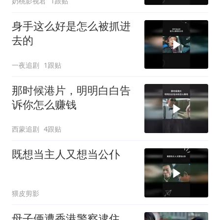
奶桃影视君
1跟贴
身手这么好是怎么被抓进
去的
一夜追剧
1跟贴
那时候港片，明明白白告
诉你怎么赚钱
西蒙追剧
4跟贴
既想当主人又想当公仆
猥皮剪影
母子俩遭香港警察逮住，