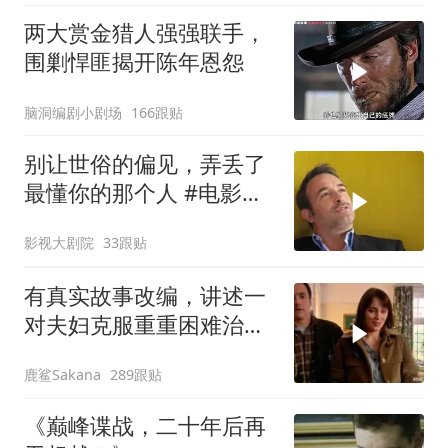
深海
两大赏金猎人强强联手，
围剿悍匪揭开陈年恩怨
脑洞编剧小剧场
166跟贴
别让世俗的偏见，弄丢了
最懂你的那个人 #电影解
说
影视大剧院
33跟贴
有真实故事改编，讲述一
对夫妇克服重重困难治疗
自闭症孩子的故事
鹿鲨Sakana
289跟贴
《巅峰谍战，二十年后再