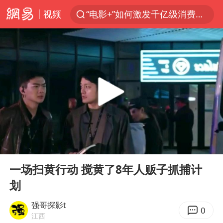
视频
“电影+”如何激发千亿级消费新活力？
东航新规：提前14天可免费退改签
台风白海豚中心风力增强
日本试射“战斧”导弹，国防部回应
曝韩国足协为外籍裁判员安排色情招待
四川宜宾市高县4.9级地震致1人死亡
向鹏0-3不敌张本智和
00:00
01:36
百花奖开幕式
Play
Ent
full
“新疆阿勒泰八月能滑雪”不实
一场扫黄行动 搅黄了8年人贩子抓捕计
划
我国外贸延续良好增长态势
刘国正说向鹏打得很窝囊
强哥探影t
0
江西