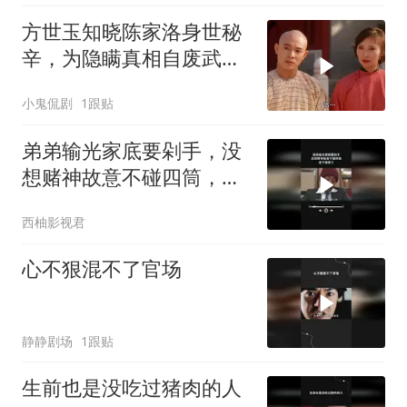
方世玉知晓陈家洛身世秘
辛，为隐瞒真相自废武
功，背后隐情引深思
小鬼侃剧
1跟贴
弟弟输光家底要剁手，没
想赌神故意不碰四筒，老
千输惨了
西柚影视君
心不狠混不了官场
静静剧场
1跟贴
生前也是没吃过猪肉的人