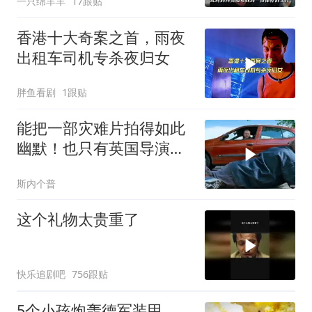
一只绵羊羊
17跟贴
香港十大奇案之首，雨夜
出租车司机专杀夜归女
胖鱼看剧
1跟贴
能把一部灾难片拍得如此
幽默！也只有英国导演才
能做到吧！
斯内个普
这个礼物太贵重了
快乐追剧吧
756跟贴
5个小孩炮轰德军装甲