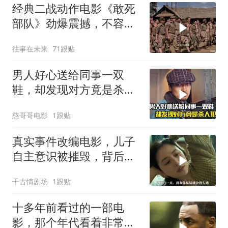
经典二战动作电影《敢死
部队》劲爆震撼，不容错
过！
往事在未来
71跟贴
男人好心送给同事一双
鞋，却发现对方竟是杀人
犯，悬疑犯罪片
憨哥哥电影
1跟贴
真实事件改编电影，儿子
自主意识被摧毁，背后故
事引反思
千古情剧场
1跟贴
十多年前看过的一部电
影，那个年代看着非常劲