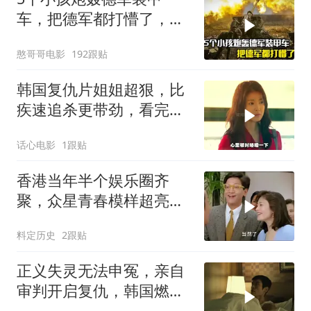
车，把德军都打懵了，战
争片
憨哥哥电影
192跟贴
韩国复仇片姐姐超狠，比
疾速追杀更带劲，看完三
天难缓神
话心电影
1跟贴
香港当年半个娱乐圈齐
聚，众星青春模样超亮
眼，星爷现身瞬间惊艳
料定历史
2跟贴
正义失灵无法申冤，亲自
审判开启复仇，韩国燃爽
复仇影片