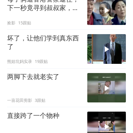
下一秒竟寻到叔叔家，瞬
间有了救星
捡影
15跟贴
坏了，让他们学到真东西
了
熊娃坑妈实录
19跟贴
两脚下去就老实了
一亩花田剪影
3跟贴
直接跨了一个物种