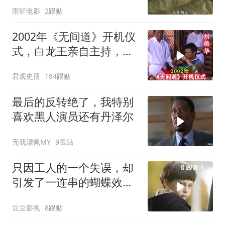
雨轩电影
2跟贴
2002年《无间道》开机仪
式，白龙王亲自主持，预
言句句成真！
君观史册
184跟贴
最后的反转绝了，我特别
喜欢黑人演员还有丹泽尔
无我漂佩MY
9跟贴
只因工人的一个失误，却
引发了一连串的蝴蝶效
应！惊悚片《凶兆》
豆豆影视
8跟贴