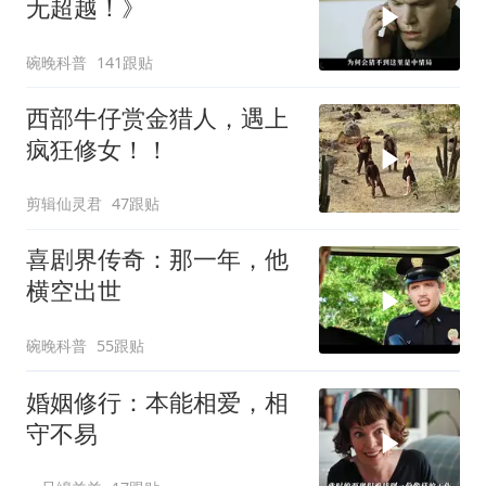
无超越！》
碗晚科普
141跟贴
西部牛仔赏金猎人，遇上
疯狂修女！！
剪辑仙灵君
47跟贴
喜剧界传奇：那一年，他
横空出世
碗晚科普
55跟贴
婚姻修行：本能相爱，相
守不易