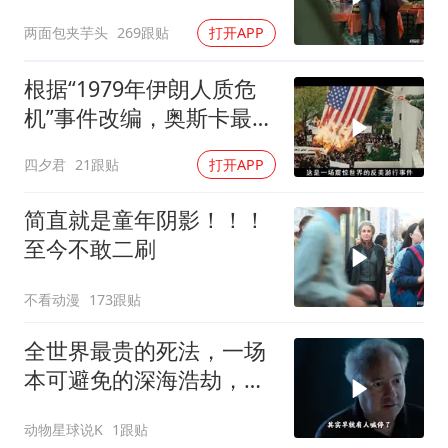
刑侦片，全程高能
两面包夹芋头
269跟贴
打开APP
根据“1979年伊朗人质危
机”事件改编，奥斯卡最佳
影片
四夕君
21跟贴
打开APP
简直就是童年阴影！！！
至今不敢二刷
不看动漫
173跟贴
全世界最贵的死法，一场
本可避免的深海浩劫，
180万一张深海船票，载
动物星球说K
1跟贴
着5名追梦人奔赴3800米