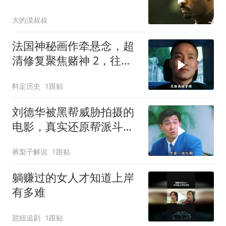
爆爽飞
大的漠叔叔
法国神秘画作牵悬念，超
清修复聚焦赌神 2，往昔
经典深度解读
料定历史
1跟贴
刘德华被黑帮威胁拍摄的
电影，真实还原帮派斗
争！
裤梨子解说
1跟贴
躺赚过的女人才知道上岸
有多难
甜妞追剧
1跟贴