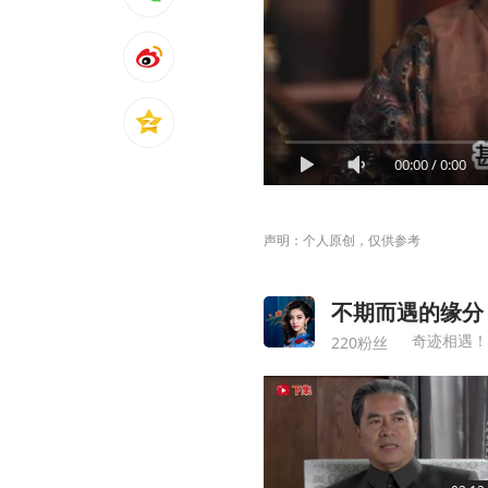
00:00
/
0:00
声明：个人原创，仅供参考
不期而遇的缘分
奇迹相遇！
220粉丝