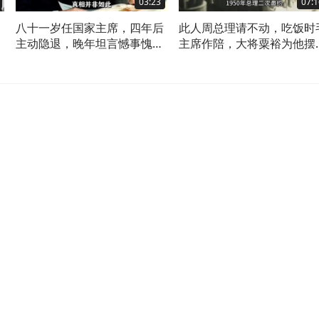
03:23
07:1
八十一岁任国家主席，四年后
此人周总理请不动，吃饭时
不
主动隐退，晚年坦言憾事愧对
主席作陪，大将粟裕为他摆
一人
具