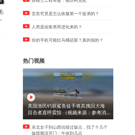
苏格兰工程奇迹：福尔柯克轮
6
08:12
02:12
毛
珍珠港两青年醉酒礼服仓促升
邓小平1983年怒斥公安部长
玄奘究竟是怎么收服第一个徒弟的？
餐
空保住机场
2.4万人被调离
人类是由鱼类而进化来的？
你的手机可能比马桶还脏？真的假的？
热门视频
美国渔民钓获鲨鱼徒手将其拽回大海
目击者直呼震惊 （视频来源：参考消
息）
东北女子到山西玩错过饭点，找了十几个
饭馆都没开门：午休到几点