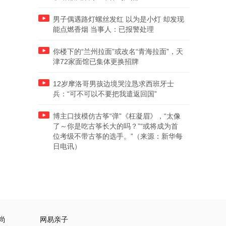
男子偶遇路灯螺丝发红 以为是小灯 却发现
能点燃香烟 当事人：已报警处理
你楼下的“兰州拉面”或改名“青海拉面”，天
津72家面馆已集体更换招牌
12岁摩洛哥男孩边境哭泣恳求西班牙士
兵：“可不可以不要把我遣返回国”
博主口技模仿古筝“弹”《枉凝眉》，“太像
了～你是吃古筝长大的吗？”“或将成为首
位考级不带古筝的选手。”（来源：新华每
日电讯）
尚
网易亲子