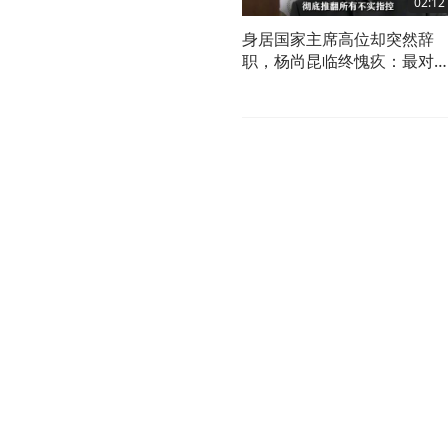
02:12
身居国家主席高位却突然辞
职，杨尚昆临终愧疚：最对
起一位元帅