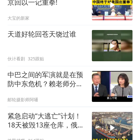
京回以一记重拳!
大宝的新家
天道好轮回苍天饶过谁
伙计看剧
325跟贴
中巴之间的军演就是在预
防中东危机？赖老师分析
解放军比美军厉害
邮轮摄影师阿嗵
紧急启动“大逃亡”计划！
18天被毁13座仓库，俄电
商巨头被逼无奈，出此下