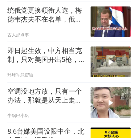
统俄党更换领衔人选，梅
德韦杰夫不在名单，俄政
坛释放出什么信号？
古人那点事
即日起生效，中方相当克
制，只对美国开出5枪，
商务部二号令颁布
环球军武密语
空调没地方放，只有一个
办法，那就是从天上走，
老师傅一招拿下
牛锅巴小钒
8.6台媒美国设限中企，北