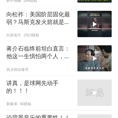
铁甲雄狮
264跟贴
策
向松祚：美国阶层固化最
弱？马斯克发火箭就是答
案！
白宸侃片
2923跟贴
蒋介石临终前坦白直言：
他这一生惧怕两个人，却
只敬佩一个人！
风月得自难寻
讲真，是球网先动手
的！！！
新媒体
40跟贴
论背景音乐的重要性！！