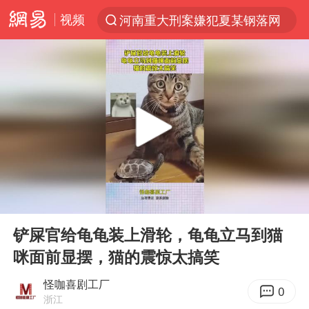
视频
河南重大刑案嫌犯夏某钢落网
光影经济撬动暑期消费新蓝海
马克·艾伦退出斯诺克中国公开赛
新疆优化调整景区内自驾服务费
微信又有新功能，你可以“撤回”你的撤回了！
上四休三，但降薪1000元，你接受吗？
情侣平潭拍日出坠崖1死1伤
00:00
00:09
黄金牛市回来了吗
Play
Ent
full
台当局重金为“台独”织“皇帝新衣”
铲屎官给龟龟装上滑轮，龟龟立马到猫
咪面前显摆，猫的震惊太搞笑
白海豚将正面袭击贯穿浙江
酒店回应车内过夜被收150元
怪咖喜剧工厂
0
浙江