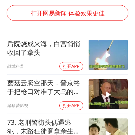
杭州全市有序停课
“不怕六爷挂得多 就怕六爷挂一颗”
打开网易新闻 体验效果更佳
全民健身事业高质量发展
几元成本的AI广告导致千万市值蒸发
后院烧成火海，白宫悄悄
《欢迎来龙餐馆》口碑
收回了拳头
WTT瑞典大满贯女单签表出炉
战武科普
打开APP
商场现钱学森巨幅海报 负责人回应
乐享全民健身 共筑健康中国
蘑菇云腾空那天，普京终
于把枪口对准了大乌的军
火库
猪猪爱影视
打开APP
73. 老刑警街头偶遇逃
犯，末路狂徒竟拿亲生儿