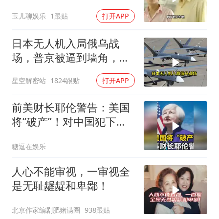
子当作人质落网！
玉儿聊娱乐
1跟贴
打开APP
日本无人机入局俄乌战
场，普京被逼到墙角，这
场仗只剩下死战一条路
星空解密站
1824跟贴
打开APP
前美财长耶伦警告：美国
将“破产”！对中国犯下两
大错误自食恶果
糖逗在娱乐
人心不能审视，一审视全
是无耻龌龊和卑鄙！
北京作家编剧肥猪满圈
938跟贴