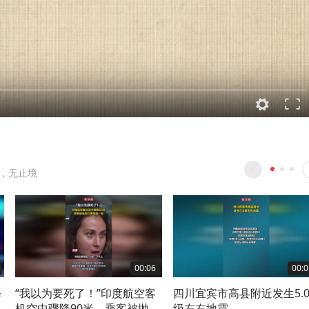
，无止境
00:06
00:0
修
“我以为要死了！”印度航空客
四川宜宾市高县附近发生5.
回
机空中骤降90米，乘客被抛起
级左右地震