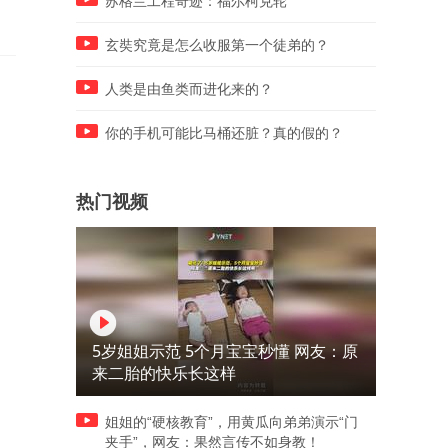
苏格兰工程奇迹：福尔柯克轮
开数十枪后死亡
费者已删除相关视频并致歉
玄奘究竟是怎么收服第一个徒弟的？
人类是由鱼类而进化来的？
你的手机可能比马桶还脏？真的假的？
热门视频
5岁姐姐示范 5个月宝宝秒懂 网友：原
来二胎的快乐长这样
姐姐的“硬核教育”，用黄瓜向弟弟演示“门
夹手”，网友：果然言传不如身教！