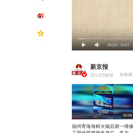
00:00
/
16:47
新京报
好新闻
251.0万粉丝
00:08
福州寄海海鲜火锅后厨一维
工困传菜梯被夹身亡，多方