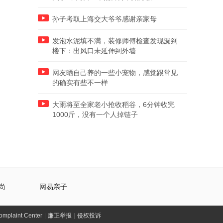
孙子考取上海交大爷爷感谢亲家母
发泡水泥填不满，装修师傅检查发现漏到
楼下：出风口未延伸到外墙
网友晒自己养的一些小宠物，感觉跟常见
的确实有些不一样
大雨将至全家老小抢收稻谷，6分钟收完
1000斤，没有一个人掉链子
尚
网易亲子
laint Center
|
廉正举报
|
侵权投诉