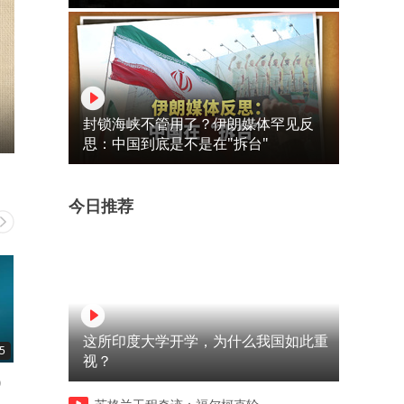
封锁海峡不管用了？伊朗媒体罕见反
思：中国到底是不是在"拆台"
今日推荐
这所印度大学开学，为什么我国如此重
5
00:06
01:15
视？
0
泰国校园枪击案多名教师遇
泸溪河官方微博发布声明：
难：15岁枪手跑动画面曝光
除牙冠混入桃酥的可能性，