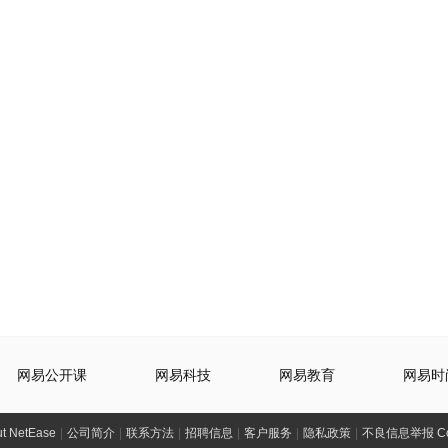
网易公开课
网易科技
网易教育
网易时
t NetEase
|
公司简介
|
联系方法
|
招聘信息
|
客户服务
|
隐私政策
|
不良信息举报 Comp