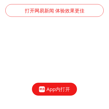
打开网易新闻 体验效果更佳
App内打开