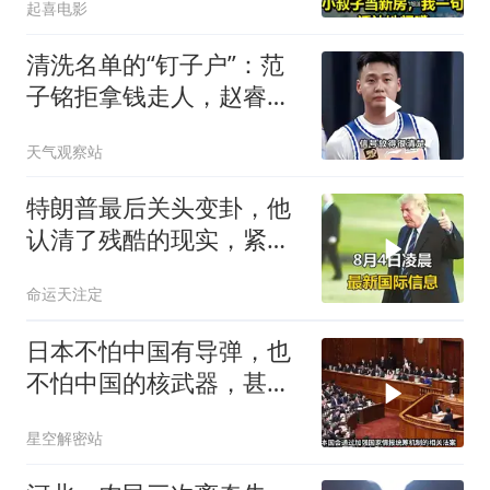
起喜电影
叔子当新房
清洗名单的“钉子户”：范
子铭拒拿钱走人，赵睿亲
手掐灭交易流言
天气观察站
特朗普最后关头变卦，他
认清了残酷的现实，紧急
下令美军停止行动
命运天注定
日本不怕中国有导弹，也
不怕中国的核武器，甚至
不怕中国的稀土制裁
星空解密站