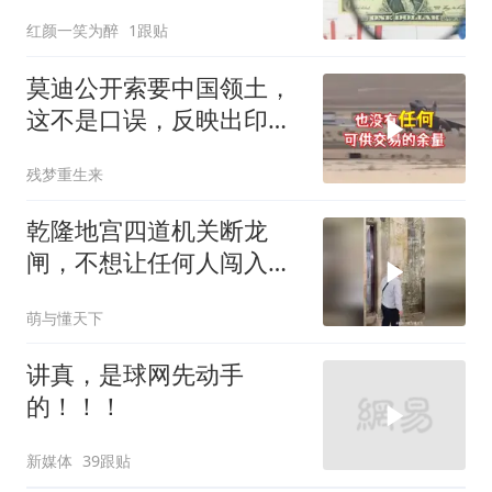
骂
红颜一笑为醉
1跟贴
莫迪公开索要中国领土，
这不是口误，反映出印度
内政危机的总爆发
残梦重生来
乾隆地宫四道机关断龙
闸，不想让任何人闯入地
宫！
萌与懂天下
讲真，是球网先动手
的！！！
新媒体
39跟贴