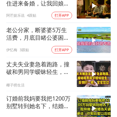
住进来备婚，让我回娘家
住2个月，我点头
阿芒娱乐说
4跟贴
打开APP
老公分家，断婆婆5万生
活费，月底目睹公婆困
境，痛悔不已！
伊忆梅
3跟贴
打开APP
丈夫失业妻急着跑路，撞
破和男同学暧昧轻生，反
倒打一耙官官怒怼
椰子唠生活
订婚前我妈要我把1200万
别墅转到她名下，结婚当
天婆婆说：你那别墅给小