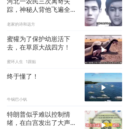
河北一农民三次离奇失
踪，神秘人背他飞遍全中
国，幕后真相是什么
老家的诗和远方
蜜獾为了保护幼崽活下
去，在草原大战四方！
蜜环人生
1跟贴
终于懂了！
牛锅巴小钒
特朗普似乎难以控制情
绪，在白宫发出了大声咒