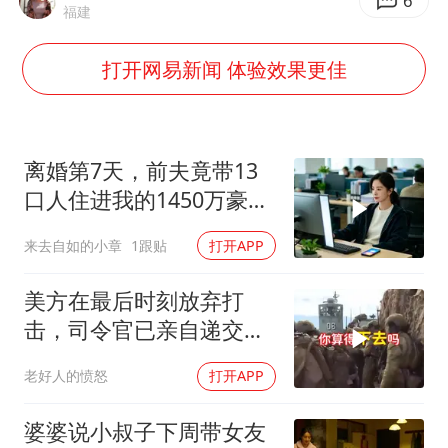
被错换37年女子起诉医院：本不需辍学
6
福建
河南：领导干部要带头休假
打开网易新闻 体验效果更佳
中方公布5项对美反制措施
男子出狱前8天被改判死缓
13岁少年白天写作业晚上夜市炒粉
离婚第7天，前夫竟带13
四预警齐发！双台风影响多个海域
口人住进我的1450万豪
宅，一开门全傻眼
华为新款折叠屏电脑24999元起
来去自如的小章
1跟贴
打开APP
坚持党全面领导和党中央集中统一领导
美方在最后时刻放弃打
击，司令官已亲自递交文
书
老好人的愤怒
打开APP
婆婆说小叔子下周带女友