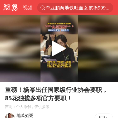
视频
李亚鹏向地铁吐血女孩捐99999元
服务提质，内需扩容有保障
官方通报传销头目出狱办书院
普京宣布多项人事调整
台风白海豚可能在浙江登陆
美股收盘：道指再创历史新高
人贩子“梅姨”真实姓名曝光
00:00
00:12
强台风白海豚逐渐向我国靠近
Play
Ent
full
被一条街帮助的“煎饼叔叔”去世
重磅！杨幂出任国家级行业协会要职，
85花独揽多项官方要职！
为鼓励女儿 41岁妈妈考上985研究生
声明：个人原创，仅供参考
“老头乐”悬挂“蒙H好几个8”上路
地瓜煮粥