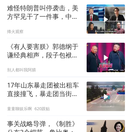
难怪特朗普叫停袭击，美
方罕见干了一件事，中方
智库预测有事发生
烽火观察
《有人要害朕》郭德纲于
谦经典相声，段子包袱满
满！
别人都叫我阿腈
17年山东暴走团被出租车
直接撞飞，暴走团当街拦
路为什么如此猖獗
童童聊娱乐啊
620跟贴
事关战略导弹，《制胜》