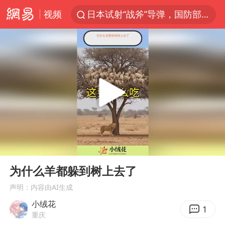
视频
日本试射“战斧”导弹，国防部回应
东航：国内客票提前14天免费退改
台风白海豚中心风力增强
向鹏0-3不敌张本智和
四川宜宾市高县4.9级地震致1人死亡
超颖电子拟投资20.86亿建设新项目
“新疆阿勒泰八月能滑雪”不实
00:00
00:19
刘国正说向鹏打得很窝囊
Play
Ent
full
我国外贸延续良好增长态势
为什么羊都躲到树上去了
陈幸同晋级WTT横滨冠军赛8强
声明：内容由AI生成
小绒花
宇树科技中一签需缴款7.54万元
1
重庆