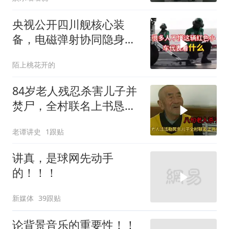
央视公开四川舰核心装
备，电磁弹射协同隐身无
人机，位居世界前列
陌上桃花开的
84岁老人残忍杀害儿子并
焚尸，全村联名上书恳求
轻判，得知缘由警察心疼
老谭讲史
1跟贴
落泪
讲真，是球网先动手
的！！！
新媒体
39跟贴
论背景音乐的重要性！！