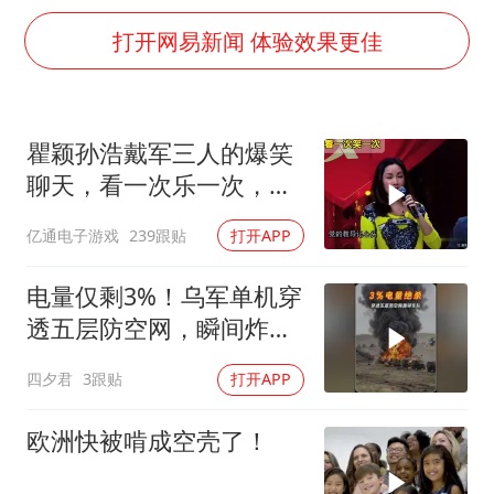
国防部：中国军队坚决反制任何闹海挑衅图谋
打开网易新闻 体验效果更佳
百花奖开幕式
广东雷州通报特教老师招聘违规事件
两名乘客在飞机上因调节座椅起冲突
瞿颖孙浩戴军三人的爆笑
女儿为争财产堵门阻挠父亲出殡
聊天，看一次乐一次，根
夯实基础开新局
本停不下来！
亿通电子游戏
239跟贴
打开APP
电量仅剩3%！乌军单机穿
透五层防空网，瞬间炸飞
俄军车队
四夕君
3跟贴
打开APP
欧洲快被啃成空壳了！