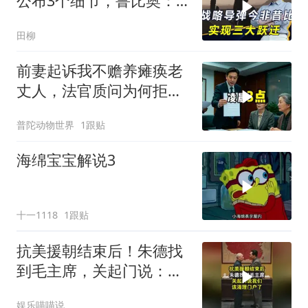
公布3个细节，鲁比奥：
但愿中美不会冲突
田柳
前妻起诉我不赡养瘫痪老
丈人，法官质问为何拒不
履行赡养义务
普陀动物世界
1跟贴
海绵宝宝解说3
十一1118
1跟贴
抗美援朝结束后！朱德找
到毛主席，关起门说：我
们该清理门户了
娱乐喵喵说