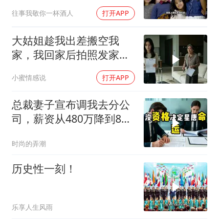
往事我敬你一杯酒人
打开APP
大姑姐趁我出差搬空我
家，我回家后拍照发家族
群里，她看到后崩溃了
小蜜情感说
打开APP
总裁妻子宣布调我去分公
司，薪资从480万降到8
万，我递交辞呈
时尚的弄潮
历史性一刻！
乐享人生风雨