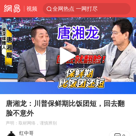
视频
全网热点 一网打尽
00:00
05:16
Play
Ent
full
唐湘龙：川普保鲜期比饭团短，回去翻
脸不意外
声明：取材网络，谨慎辨别
红中哥