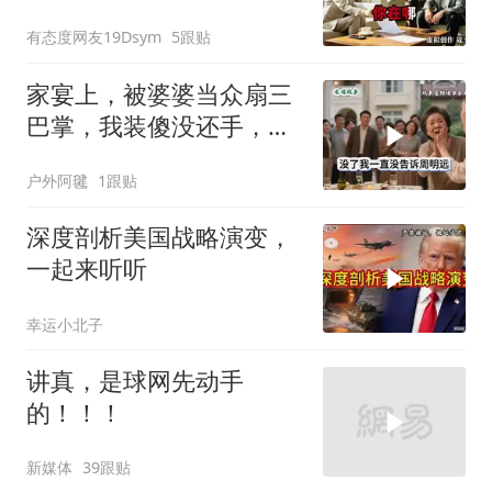
换了门锁，12天后我决意
有态度网友19Dsym
5跟贴
离婚
家宴上，被婆婆当众扇三
巴掌，我装傻没还手，悄
悄卖别墅搬家，8天后丈
户外阿毽
1跟贴
夫全家10人被新户主请出
家门
深度剖析美国战略演变，
一起来听听
幸运小北子
讲真，是球网先动手
的！！！
新媒体
39跟贴