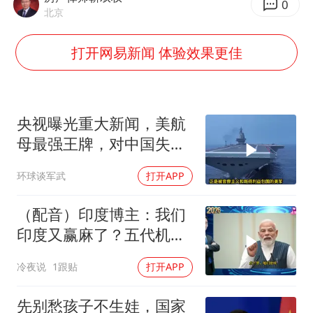
OpenAI为免费用户升级GPT-5.6 Luna
0
北京
粉笔发布“自曝式”公开信
打开网易新闻 体验效果更佳
女子利用漏洞0元薅走3000多件家电
深圳地面沉降致车辆损坏系谣言
我国编制完成新版全月地质图
央视曝光重大新闻，美航
现代版摸金校尉落网查获400多枚古币
母最强王牌，对中国失
毛宁转发梯田音乐会视频海外网友赞叹
效，美军落伍10年？
环球谈军武
打开APP
奋进开新局 实干挑大梁
（配音）印度博主：我们
印度又赢麻了？五代机还
没搞利索，六代机标签先
冷夜说
1跟贴
打开APP
贴上了，欧洲还排着队求
合作
先别愁孩子不生娃，国家