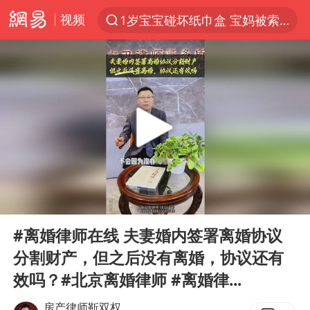
视频
1岁宝宝碰坏纸巾盒 宝妈被索赔924元
以“新”破局 首发经济点亮城市消费活力
Meta被判支付5.67亿美元
47岁妈妈突然产女 26岁女儿：很震惊
阿根廷足协发文力挺因凡蒂诺
中国稀土盘中涨停
A股开盘：民爆、CPO等概念走强
00:00
01:42
日本广岛民众举行游行反对政府行径
Play
Ent
full
21楼高空抛物嫌疑人被拘留
#离婚律师在线 夫妻婚内签署离婚协议
分割财产，但之后没有离婚，协议还有
日韩股市高开跳水 SK海力士下挫转跌
效吗？#北京离婚律师 #离婚律...
台风白海豚最新路径研判来了
房产律师靳双权