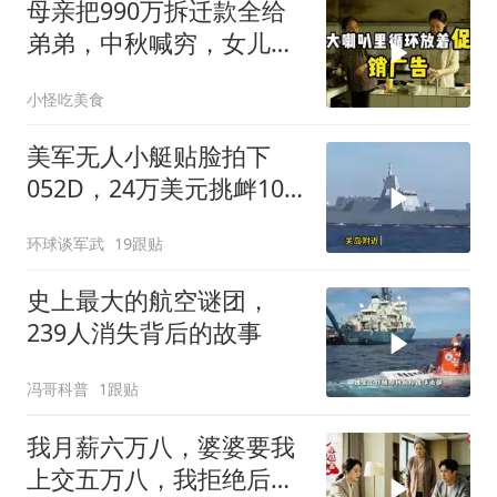
母亲把990万拆迁款全给
弟弟，中秋喊穷，女儿笑
怼：你的钱又没给我
小怪吃美食
美军无人小艇贴脸拍下
052D，24万美元挑衅10
亿美元大驱，这是要搞新
环球谈军武
19跟贴
战法？
史上最大的航空谜团，
239人消失背后的故事
冯哥科普
1跟贴
我月薪六万八，婆婆要我
上交五万八，我拒绝后她