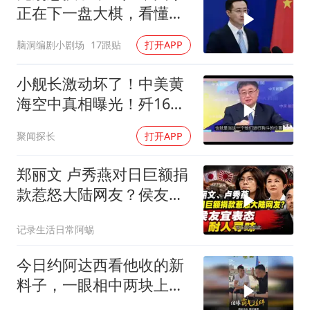
正在下一盘大棋，看懂的
都在悄悄准备
脑洞编剧小剧场
17跟贴
打开APP
小舰长激动坏了！中美黄
海空中真相曝光！歼16狗
美军F16！解放军南海绝
聚闻探长
打开APP
对武力！
郑丽文 卢秀燕对日巨额捐
款惹怒大陆网友？侯友宜
表态耐人寻味
记录生活日常阿蜴
今日约阿达西看他收的新
料子，一眼相中两块上乘
挂件！