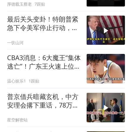
厚德载玉蔡老
7跟贴
最后关头变卦！特朗普紧
急下令美军停止行动，他
认清了残酷的现实！
一饮山河
CBA3消息：6大魔王“集体
逃亡”！广东王火速上位，
王牌锋线回归
温心娱乐1
1跟贴
普京借兵暗藏玄机，中方
安理会撂下重话，78万件
武器去向成谜
星空解密站