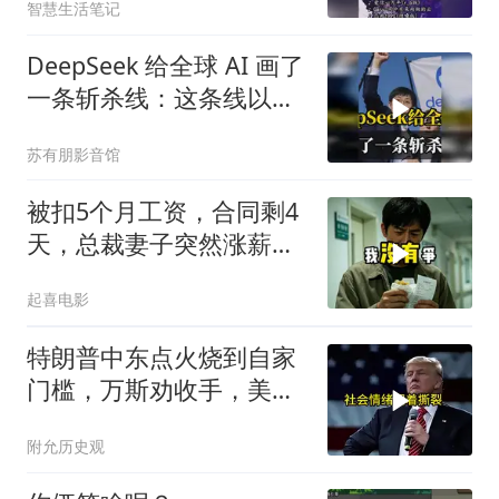
智慧生活笔记
DeepSeek 给全球 AI 画了
一条斩杀线：这条线以下
的，趁早都别干了！
苏有朋影音馆
被扣5个月工资，合同剩4
天，总裁妻子突然涨薪续
签，我递辞呈她慌了
起喜电影
特朗普中东点火烧到自家
门槛，万斯劝收手，美国
本土真可能挨打
附允历史观