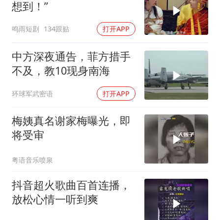
想到！”
鸣雨短剧
134跟贴
打开APP
中方深夜通告，菲方措手
不及，教10现身南海
环球军武密语
打开APP
梅姨真名谢家梅曝光，即
将受审
粤语音乐喷泉
抖音超火歌曲百首连播，
放松心情一听到爽