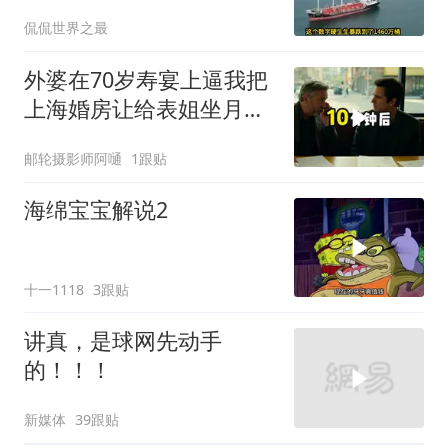
宫面临毁灭性放血
侃侃世界之最
外婆在70岁寿宴上逼我把
上海婚房让给表姐坐月
子，我说行转问舅舅
邮轮摄影师阿嗵
1跟贴
海绵宝宝解说2
十一1118
3跟贴
讲真，是球网先动手
的！！！
新媒体
39跟贴