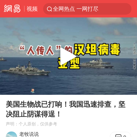
视频
全网热点 一网打尽
00:00
06:00
Play
Ent
full
美国生物战已打响！我国迅速排查，坚
决阻止阴谋得逞！
声明：个人原创，仅供参考
老牧说说