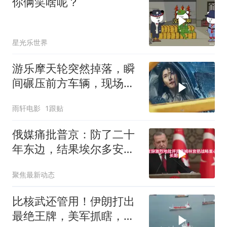
你俩笑啥呢？
星光乐世界
游乐摩天轮突然掉落，瞬
间碾压前方车辆，现场状
况惊险万分
雨轩电影
1跟贴
俄媒痛批普京：防了二十
年东边，结果埃尔多安把
后院抄了
聚焦最新动态
比核武还管用！伊朗打出
最绝王牌，美军抓瞎，白