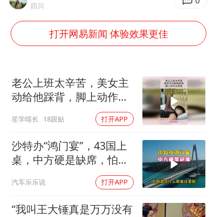
0
四川
打开网易新闻 体验效果更佳
老公上班太辛苦，美女主
动给他踩背，脚上动作太
熟练！
笙学嘻长
18跟贴
打开APP
沙特办“鸿门宴”，43国上
桌，中方硬是缺席，怕得
罪伊朗？格局小了
汽车乐乐说
打开APP
“我叫王大锤真是万万没有