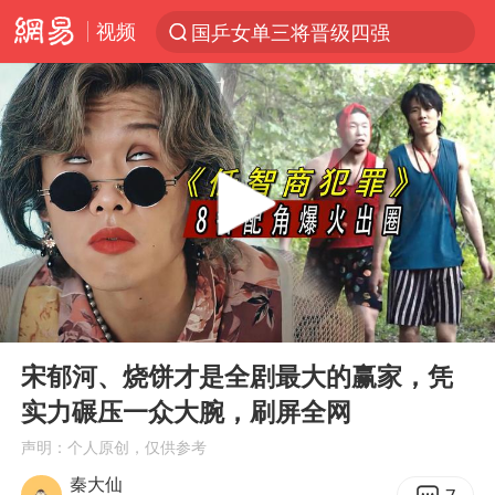
视频
国乒女单三将晋级四强
光影经济撬动暑期消费新蓝海
日本发布排名：“中国第一，美日德韩英法居后”
马克·艾伦退出斯诺克中国公开赛
大V：马科斯把路走绝了
白海豚将正面袭击贯穿浙江
情侣平潭拍日出坠崖1死1伤
00:00
03:10
杭州全市有序停课
Play
Ent
full
陈思诚零点晒照为佟丽娅庆生
宋郁河、烧饼才是全剧最大的赢家，凭
实力碾压一众大腕，刷屏全网
夏日经济乘“热”而上 消费市场向“新”而行
声明：个人原创，仅供参考
36岁男演员成景区NPC后人气爆棚
秦大仙