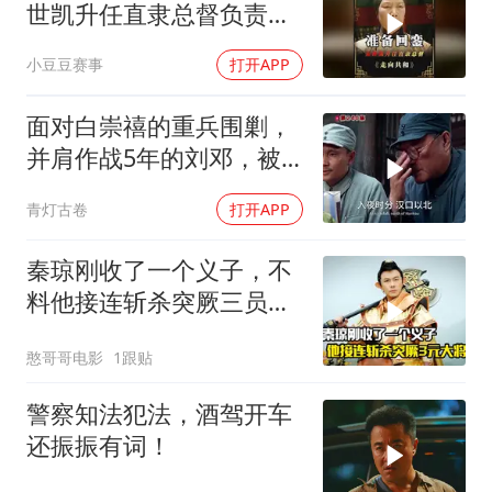
世凯升任直隶总督负责接
受防务
小豆豆赛事
打开APP
面对白崇禧的重兵围剿，
并肩作战5年的刘邓，被
迫分开行动
青灯古卷
打开APP
秦琼刚收了一个义子，不
料他接连斩杀突厥三员大
将，剧情片
憨哥哥电影
1跟贴
警察知法犯法，酒驾开车
还振振有词！