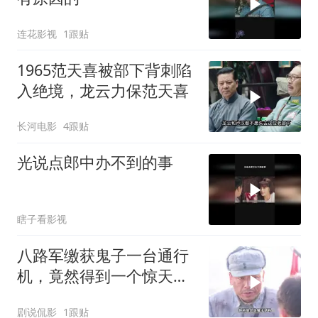
连花影视
1跟贴
1965范天喜被部下背刺陷
入绝境，龙云力保范天喜
长河电影
4跟贴
光说点郎中办不到的事
瞎子看影视
八路军缴获鬼子一台通行
机，竟然得到一个惊天秘
密
剧说侃影
1跟贴