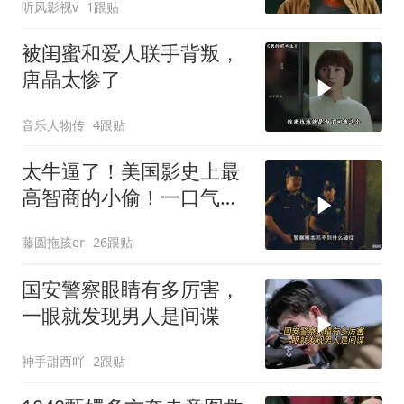
听风影视v
1跟贴
被闺蜜和爱人联手背叛，
唐晶太惨了
音乐人物传
4跟贴
太牛逼了！美国影史上最
高智商的小偷！一口气看
完，巨爽无比！
藤圆拖孩er
26跟贴
国安警察眼睛有多厉害，
一眼就发现男人是间谍
神手甜西吖
2跟贴