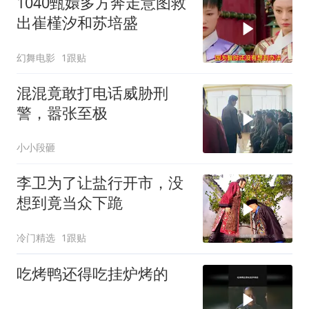
1040甄嬛多方奔走意图救
出崔槿汐和苏培盛
幻舞电影
1跟贴
混混竟敢打电话威胁刑
警，嚣张至极
小小段砸
李卫为了让盐行开市，没
想到竟当众下跪
冷门精选
1跟贴
吃烤鸭还得吃挂炉烤的