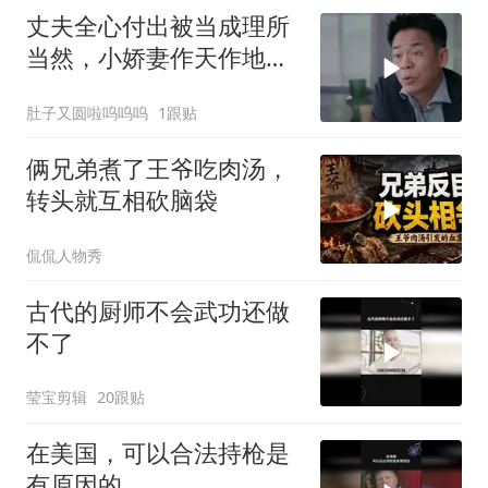
丈夫全心付出被当成理所
当然，小娇妻作天作地，
结果把老公作没了
肚子又圆啦呜呜呜
1跟贴
俩兄弟煮了王爷吃肉汤，
转头就互相砍脑袋
侃侃人物秀
古代的厨师不会武功还做
不了
莹宝剪辑
20跟贴
在美国，可以合法持枪是
有原因的