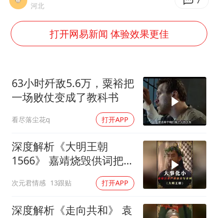
身体出现这几个信号可能是肝在求救
7
河北
宇树王兴兴被问了360多个问题
打开网易新闻 体验效果更佳
全民健身事业高质量发展
几元成本的AI广告导致千万市值蒸发
台当局重金为“台独”织“皇帝新衣”
63小时歼敌5.6万，粟裕把
郑丽文：台湾从来没有“独立”过
一场败仗变成了教科书
商场现钱学森巨幅海报 负责人回应
看尽落尘花q
打开APP
乐享全民健身 共筑健康中国
深度解析《大明王朝
1566》 嘉靖烧毁供词把浙
江案子压了下来
次元君情感
13跟贴
打开APP
深度解析《走向共和》 袁