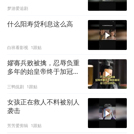
梦游爱追剧
什么阳寿贷利息这么高
白班看影视
1跟贴
嫪毐兵败被擒，忍辱负重
多年的始皇帝终于加冠亲
政
三鸭侃剧
1跟贴
女孩正在救人不料被别人
袭击
芳芳爱剪辑
1跟贴