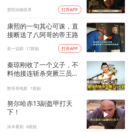
普陀动物世界
打开APP
康熙的一句其心可诛，直
接断送了八阿哥的帝王路
若一说剧
17跟贴
打开APP
秦琼刚收了一个义子，不
料他接连斩杀突厥三员大
将，剧情片
憨哥哥电影
1跟贴
努尔哈赤13副盔甲打天
下！
沐木看剧
6跟贴