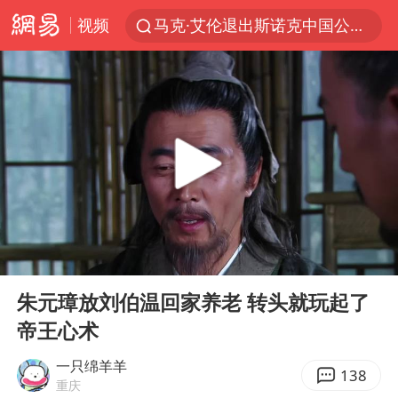
视频
马克·艾伦退出斯诺克中国公开赛
新疆优化调整景区内自驾服务费
梁家辉：到内地拍戏不是北上是回归
茅台部分直营店飞天茅台提价
情侣在平潭拍日出时坠崖致一死一伤
泰国初中生饮弹自尽前开了26枪
台当局重金为“台独”织“皇帝新衣”
00:00
10:30
几元成本的AI广告导致千万市值蒸发
Play
Ent
full
老挝国会主席赛宋蓬逝世
朱元璋放刘伯温回家养老 转头就玩起了
帝王心术
夏日经济乘“热”而上 消费市场向“新”而行
白海豚将正面袭击贯穿浙江
一只绵羊羊
138
重庆