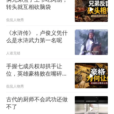
转头就互相砍脑袋
侃侃人物秀
《水浒传》，卢俊义凭什
么是水浒武力第一名呢
人谁无错
手握七成兵权却拱手让
位，英雄豪格败在嘴碎心
软
侃侃人物秀
古代的厨师不会武功还做
不了