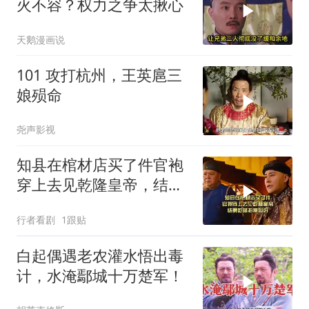
火不容？权力之争太揪心
天鹅漫画说
101 攻打杭州，王英扈三
娘殒命
尧声影视
知县在棺材店买了件官袍
穿上去见乾隆皇帝，结果
乾隆拍掌叫好
行者看剧
1跟贴
白起偶遇老农灌水悟出毒
计，水淹鄢城十万楚军！