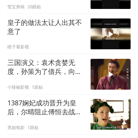
莹宝剪辑
20跟贴
皇子的做法太让人出其不
意了
瞎子看影视
三国演义：袁术贪婪无
度，孙策为了借兵，向对
方献上传国玉玺
小辣椒影视
1跟贴
1387娴妃成功晋升为皇
后，尔晴阻止傅恒去战
场，两人彻底撕破脸
美姐电影
1跟贴