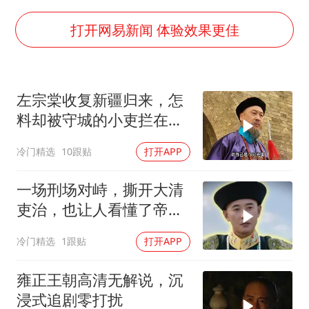
酒店回应车内过夜被收150元
黄金牛市回来了吗
打开网易新闻 体验效果更佳
酒店花洒现排泄物住客索赔遭拒
杭州全市有序停课
左宗棠收复新疆归来，怎
36岁男演员成景区NPC后人气爆棚
料却被守城的小吏拦在城
乐享全民健身 共筑健康中国
门外
冷门精选
10跟贴
打开APP
一场刑场对峙，撕开大清
吏治，也让人看懂了帝王
心术
冷门精选
1跟贴
打开APP
雍正王朝高清无解说，沉
浸式追剧零打扰