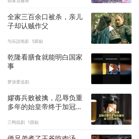
胡莱克修斯
全家三百余口被杀，亲儿
子却认贼作父
与乐説电影
5跟贴
乾隆看膳食就能明白国家
事
梦游爱追剧
嫪毐兵败被擒，忍辱负重
多年的始皇帝终于加冠亲
政
三鸭侃剧
1跟贴
俩兄弟煮了王爷吃肉汤，