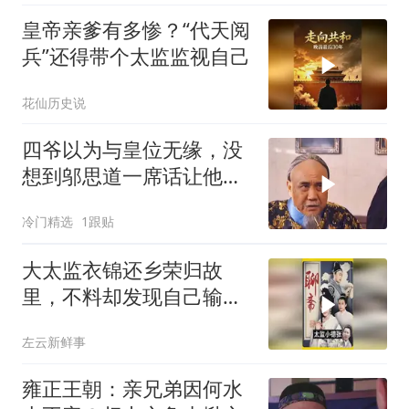
皇帝亲爹有多惨？“代天阅
兵”还得带个太监监视自己
花仙历史说
四爷以为与皇位无缘，没
想到邬思道一席话让他醍
醐灌顶
冷门精选
1跟贴
大太监衣锦还乡荣归故
里，不料却发现自己输得
一败涂地！
左云新鲜事
雍正王朝：亲兄弟因何水