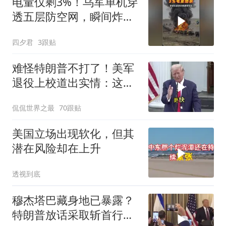
电量仅剩3%！乌军单机穿
透五层防空网，瞬间炸飞
俄军车队
四夕君
3跟贴
难怪特朗普不打了！美军
退役上校道出实情：这场
仗美国已经输了
侃侃世界之最
70跟贴
美国立场出现软化，但其
潜在风险却在上升
透视到底
穆杰塔巴藏身地已暴露？
特朗普放话采取斩首行