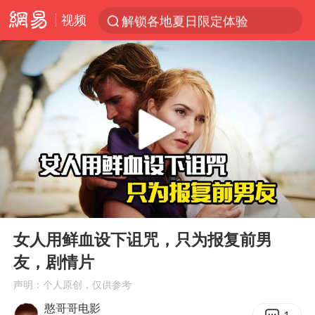
视频
解锁各地夏日限定体验
知名编剧汪海林被实名举报偷税漏税
浙江温州发布台风橙色预警信号
台风白海豚闭眼意味着什么
男童模仿奥特曼从高处跳下致骨折
富婆带资进组给自己硬加60多场吻戏
名创优品一次性内裤 颜面尽失
00:00
06:30
“六爷”挂一颗出场
Play
Ent
full
白海豚将正面袭击贯穿浙江
女人用鲜血设下诅咒，只为报复前男
友，剧情片
梁家辉：到内地拍戏不是北上是回归
声明：个人原创，仅供参考
视频丨中国东方电气集团原党组副书记、董事宋致远被查
憨哥哥电影