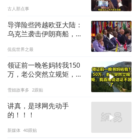
动，美军机又被击落
古人那点事
导弹险些跨越欧亚大陆：
乌克兰袭击伊朗商船，差
点引爆两场战争的“连环
侃侃世界之最
雷”
领证前一晚爸妈转我150
万，老公突然立规矩，我
直接说这证不领了！
雪姐故事多
2跟贴
讲真，是球网先动手
的！！！
新媒体
40跟贴