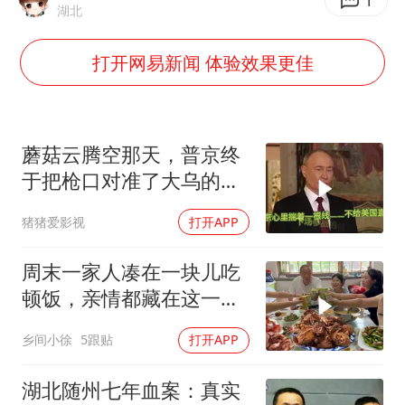
牛津大学一纸声明甩不了锅
1
湖北
包文婧：二胎很难一碗水端平
打开网易新闻 体验效果更佳
香港宏福苑火灾或由烟头引起
浙江台州《告全体市民书》
女主硬加吻戏短剧已下架
蘑菇云腾空那天，普京终
《给阿嬷的情书》售后来了
于把枪口对准了大乌的军
火库
人民的健康、体质、幸福一脉相承
猪猪爱影视
打开APP
周末一家人凑在一块儿吃
顿饭，亲情都藏在这一饭
一菜里
乡间小徐
5跟贴
打开APP
湖北随州七年血案：真实