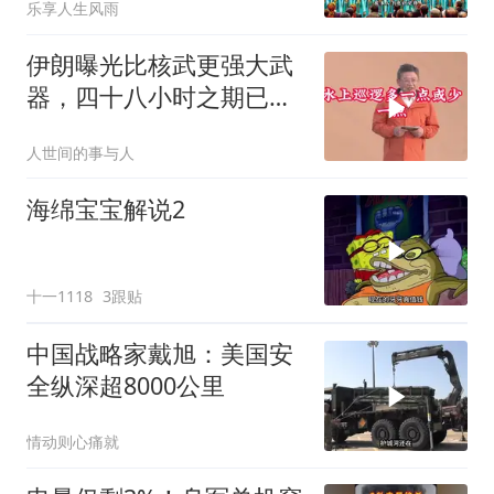
乐享人生风雨
伊朗曝光比核武更强大武
器，四十八小时之期已
到，美军难以取胜
人世间的事与人
海绵宝宝解说2
十一1118
3跟贴
中国战略家戴旭：美国安
全纵深超8000公里
情动则心痛就