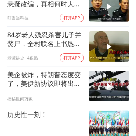
悬疑改编，真相何时大
白？
叮当当科技
打开APP
84岁老人残忍杀害儿子并
焚尸，全村联名上书恳求
轻判，得知缘由警察心疼
老谭讲史
4跟贴
打开APP
落泪
美企被炸，特朗普态度变
了，美伊新协议即将出
炉？又被中方说中了
揭秘世间万象
历史性一刻！