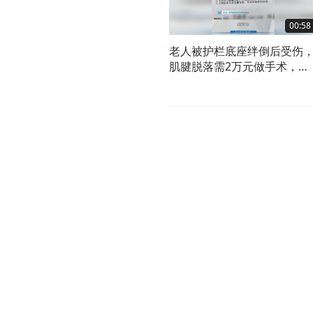
00:58
老人被护栏底座绊倒后受伤
肌腱脱落需2万元做手术，谁
该对此事负责？听听律师怎
说。#索赔 #新闻 #老人 #安
出行