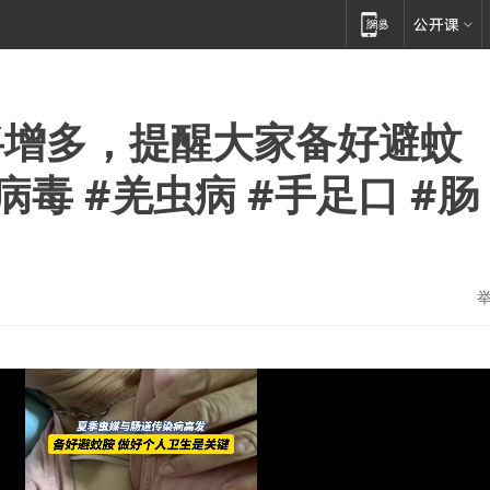
将增多，提醒大家备好避蚊
毒 #羌虫病 #手足口 #肠