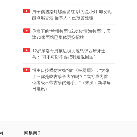
男子偶遇路灯螺丝发红 以为是小灯 却发现
能点燃香烟 当事人：已报警处理
你楼下的“兰州拉面”或改名“青海拉面”，天
津72家面馆已集体更换招牌
12岁摩洛哥男孩边境哭泣恳求西班牙士
兵：“可不可以不要把我遣返回国”
博主口技模仿古筝“弹”《枉凝眉》，“太像
了～你是吃古筝长大的吗？”“或将成为首
位考级不带古筝的选手。”（来源：新华每
日电讯）
尚
网易亲子