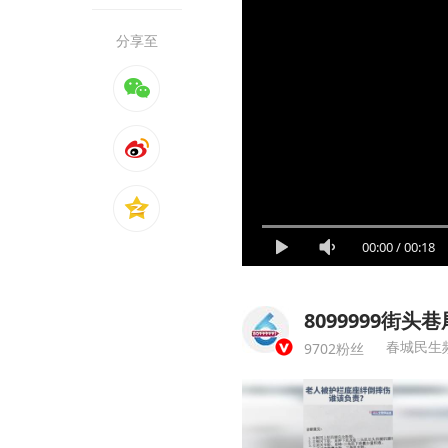
分享至
00:00
/
00:18
8099999街头巷
春城民生
9702粉丝