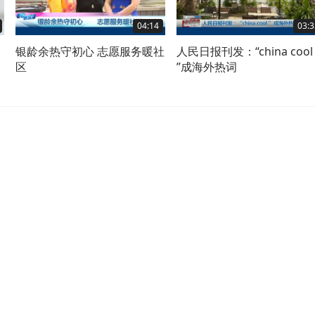
04:14
03:3
，
银龄余热守初心 志愿服务暖社
人民日报刊发：“china cool
区
”成海外热词
么
全