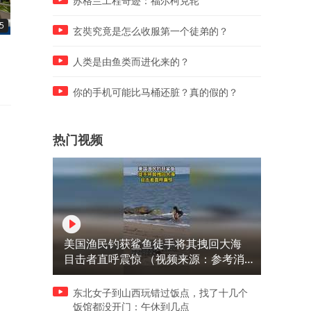
苏格兰工程奇迹：福尔柯克轮
5
01:59
03:47
玄奘究竟是怎么收服第一个徒弟的？
石榴抢先上市 早熟品种籽软味
如何快乐过暑期？心理专家
人类是由鱼类而进化来的？
甜
支招
你的手机可能比马桶还脏？真的假的？
热门视频
美国渔民钓获鲨鱼徒手将其拽回大海
目击者直呼震惊 （视频来源：参考消
息）
东北女子到山西玩错过饭点，找了十几个
饭馆都没开门：午休到几点