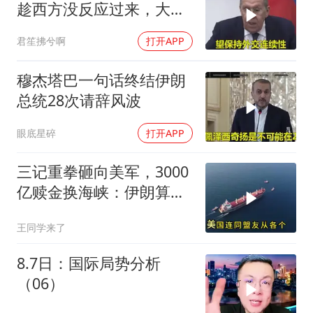
趁西方没反应过来，大鹅
外交要动真格了
君笙拂兮啊
打开APP
穆杰塔巴一句话终结伊朗
总统28次请辞风波
眼底星碎
打开APP
三记重拳砸向美军，3000
亿赎金换海峡：伊朗算准
了特朗普不敢还手
王同学来了
8.7日：国际局势分析
（06）