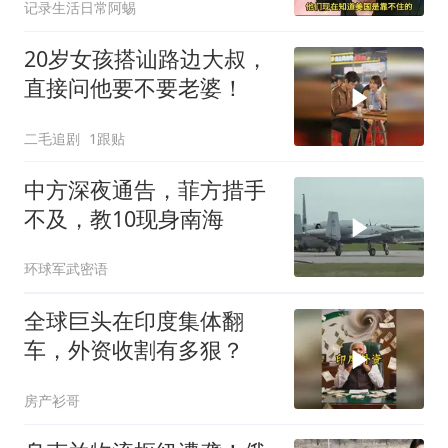
记录生活日常阿蜴
20岁女孩搭讪路边大叔，
直接问他要不要老婆！
二毛追剧
1跟贴
中方深夜通告，菲方措手
不及，教10现身南海
环球军武密语
全球巨头在印度集体翻
车，外资收割有多狠？
房产衫哥