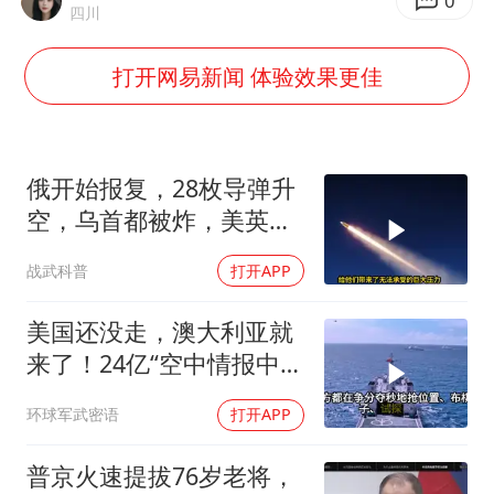
老挝国会主席赛宋蓬逝世
0
四川
茅台部分直营店飞天茅台提价
打开网易新闻 体验效果更佳
白海豚将正面袭击贯穿浙江
酒店回应车内过夜被收150元
黄金牛市回来了吗
俄开始报复，28枚导弹升
酒店花洒现排泄物住客索赔遭拒
空，乌首都被炸，美英法
德失声
杭州全市有序停课
战武科普
打开APP
乐享全民健身 共筑健康中国
美国还没走，澳大利亚就
来了！24亿“空中情报中
心”刚到手就杀入南海
环球军武密语
打开APP
普京火速提拔76岁老将，