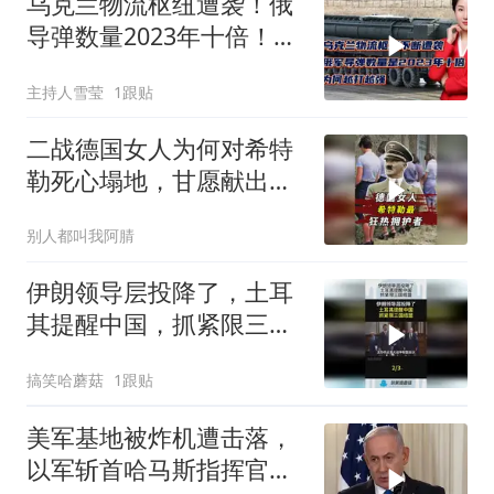
乌克兰物流枢纽遭袭！俄
导弹数量2023年十倍！为
何越打越强？
主持人雪莹
1跟贴
二战德国女人为何对希特
勒死心塌地，甘愿献出一
切？
别人都叫我阿腈
伊朗领导层投降了，土耳
其提醒中国，抓紧限三国
结盟！
搞笑哈蘑菇
1跟贴
美军基地被炸机遭击落，
以军斩首哈马斯指挥官，