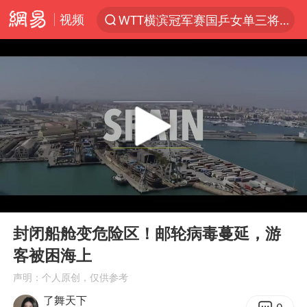
视频
WTT横滨冠军赛国乒女单三将晋级四强
光影经济撬动暑期消费新蓝海
微信又有新功能，你可以“撤回”你的撤回了！
郑丽文：台湾从来没有“独立”过
央视新主播李秋莹孙亚鹏亮相
新疆优化调整景区内自驾服务费
情侣在平潭拍日出时坠崖致一死一伤
00:00
02:23
泰国初中生饮弹自尽前开了26枪
Play
Ent
full
全民健身事业高质量发展
封闭船舱变危险区！邮轮病毒蔓延，游
客被困海上
台当局重金为“台独”织“皇帝新衣”
声明：个人原创，仅供参考
几元成本的AI广告导致千万市值蒸发
了舞天下