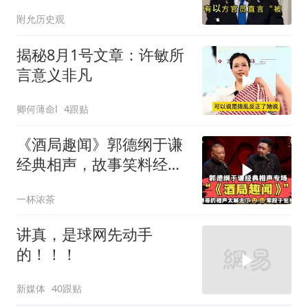
中东彻底失控？
附允历史观
揭秘8月1号文章：许敏所
言意义非凡
卿何薄命l
4跟贴
《酒局趣闻》郭德纲于谦
经典相声，故事笑料经典
不断！
一杯浓茶
讲真，是球网先动手
的！！！
新媒体
40跟贴