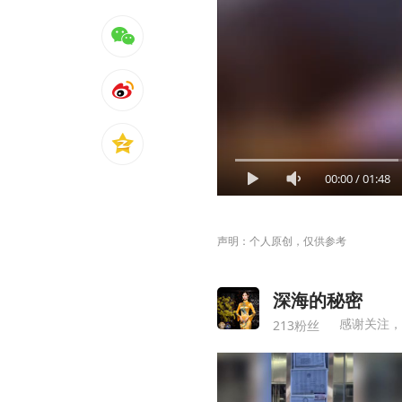
00:00
/
01:48
声明：个人原创，仅供参考
深海的秘密
感谢关注，
213粉丝