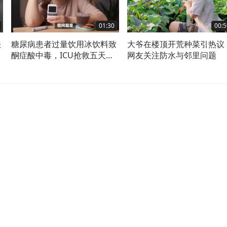
01:30
00:5
法
糖尿病患者过量饮用冰饮料致
大爷在楼顶开荒种菜引热议
酮症酸中毒，ICU抢救五天获
网友关注防水与邻里问题
救