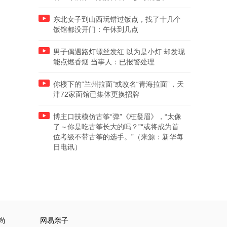
东北女子到山西玩错过饭点，找了十几个
饭馆都没开门：午休到几点
男子偶遇路灯螺丝发红 以为是小灯 却发现
能点燃香烟 当事人：已报警处理
你楼下的“兰州拉面”或改名“青海拉面”，天
津72家面馆已集体更换招牌
博主口技模仿古筝“弹”《枉凝眉》，“太像
了～你是吃古筝长大的吗？”“或将成为首
位考级不带古筝的选手。”（来源：新华每
日电讯）
尚
网易亲子