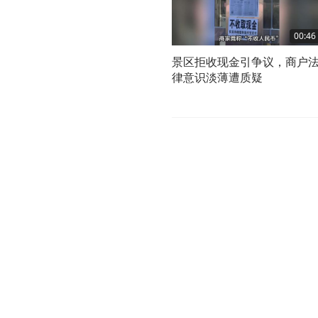
00:46
景区拒收现金引争议，商户
律意识淡薄遭质疑