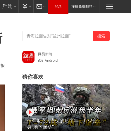
登录
注册免费邮箱
断
网易新闻
iOS
Android
举报
猜你喜欢
俄军坦克兵潜伏敌后半年，T-72变
身“地下堡垒”