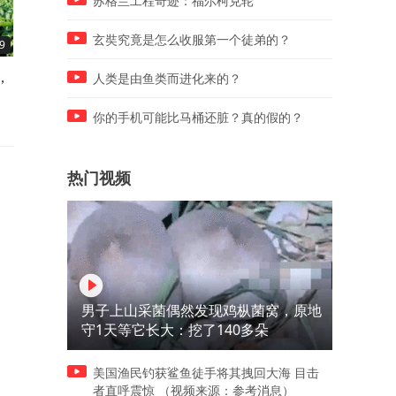
苏格兰工程奇迹：福尔柯克轮
玄奘究竟是怎么收服第一个徒弟的？
9
01:10
01:29
，
相亲约沙县小吃，AA制引爆全
狗主人悬赏寻狗未兑现承诺
人类是由鱼类而进化来的？
网争议！
起诉，法院判决支付3380元
你的手机可能比马桶还脏？真的假的？
热门视频
男子上山采菌偶然发现鸡枞菌窝，原地
守1天等它长大：挖了140多朵
美国渔民钓获鲨鱼徒手将其拽回大海 目击
者直呼震惊 （视频来源：参考消息）