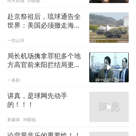
向天祈福
33跟贴
赴京祭祖后，琉球通告全
世界：美国必须撤走海马
斯，日本陷入被动
一饮山河
局长机场擒拿罪犯多个地
方高官前来阳拦结局更引
出惊天警匪大战
一条剧
讲真，是球网先动手
的！！！
新媒体
39跟贴
论背景音乐的重要性！！