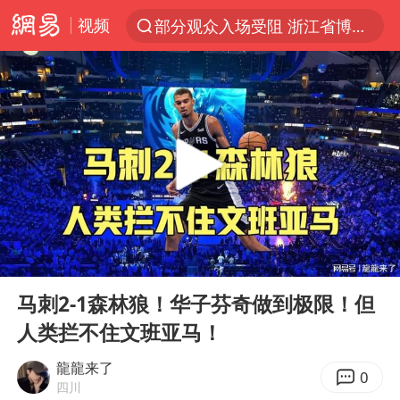
视频
部分观众入场受阻 浙江省博物馆致歉
以“新”破局 首发经济点亮城市消费活力
青海拉面告别“兰州拉面”
U17国足三战全胜
我国编制完成新版全月地质图
法国下周开始禁止未经同意的电话营销
台风白海豚或吞掉台风鲸鱼
00:00
04:45
巡查组提问 工作人员偷用手机查答案
Play
Ent
full
看守所辅警收受10万获刑1年
马刺2-1森林狼！华子芬奇做到极限！但
人类拦不住文班亚马！
宇树科技 打新
多地要求领导干部带头休假
龍龍来了
0
四川