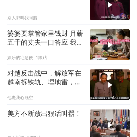
别人都叫我阿腈
婆婆要掌管家里钱财 月薪
五千的丈夫一口答应 我拒
交工资卡不做饭
娱乐的宅急便
1跟贴
对越反击战中，解放军在
越南拆铁轨、埋地雷，是
真的吗？
他走我心既空
美方不断放出狠话叫嚣！