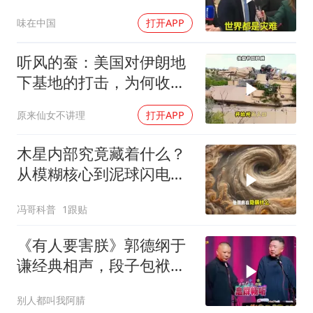
枪，美国趁火打劫
味在中国
打开APP
听风的蚕：美国对伊朗地
下基地的打击，为何收效
甚微？
原来仙女不讲理
打开APP
木星内部究竟藏着什么？
从模糊核心到泥球闪电，
重塑太阳系起源
冯哥科普
1跟贴
《有人要害朕》郭德纲于
谦经典相声，段子包袱满
满！
别人都叫我阿腈