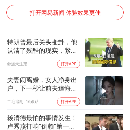
80后女柜员逆袭成4200亿银行副行长
吉林一“温度计大楼”读数爆表
打开网易新闻 体验效果更佳
房主任回应争议
把党建设得更加坚强有力
特朗普最后关头变卦，他
村民谈“梅姨”：叫的其实是“媒姨”
认清了残酷的现实，紧急
东方甄选被判赔偿江小白30万元
下令美军停止行动
命运天注定
打开APP
中国养老床位“三连降”
奋进开新局 实干挑大梁
夫妻闹离婚，女人净身出
户，下一秒让前夫追悔莫
及！
二毛追剧
16跟贴
打开APP
赖清德最怕的事情发生！
卢秀燕打响“倒赖”第一