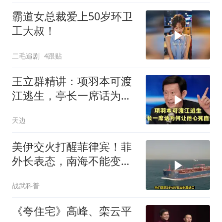
霸道女总裁爱上50岁环卫
工大叔！
二毛追剧
4跟贴
王立群精讲：项羽本可渡
江逃生，亭长一席话为何
让他心死自刎
天边
美伊交火打醒菲律宾！菲
外长表态，南海不能变成
第二个霍尔木兹
战武科普
《夸住宅》高峰、栾云平